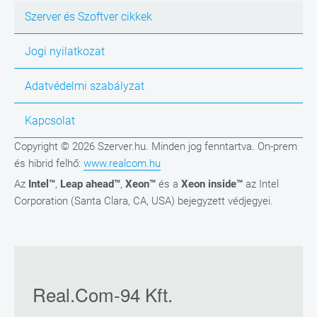
Szerver és Szoftver cikkek
Jogi nyilatkozat
Adatvédelmi szabályzat
Kapcsolat
Copyright © 2026 Szerver.hu. Minden jog fenntartva. On-prem
és hibrid felhő:
www.realcom.hu
Az
Intel™
,
Leap ahead™
,
Xeon™
és a
Xeon inside™
az Intel
Corporation (Santa Clara, CA, USA) bejegyzett védjegyei.
Real.Com-94 Kft.