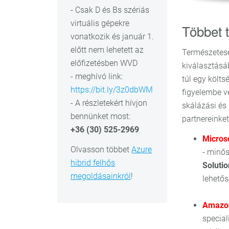
- Csak D és Bs szériás
virtuális gépekre
Többet t
vonatkozik és január 1.
előtt nem lehetett az
Természetese
előfizetésben WVD
kiválasztásá
- meghívó link:
túl egy költ
https://bit.ly/3z0dbWM
figyelembe ve
- A részletekért hívjon
skálázási és 
bennünket most:
partnereinket
+36 (30) 525-2969
Microso
Olvasson többet
Azure
- minős
hibrid felhős
Solutio
megoldásainkról
!
lehetős
Amazon
special