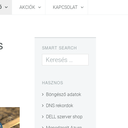
HŐ
AKCIÓK
KAPCSOLAT
s
SMART SEARCH
HASZNOS
Böngésző adatok
DNS rekordok
DELL szerver shop
Menedzselt Azure