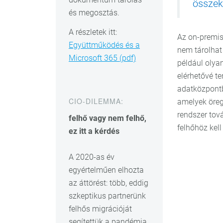
összek
és megosztás.
A részletek itt:
Az on-premis
Együttműködés és a
nem tárolhat
Microsoft 365 (pdf)
például olya
elérhetővé te
adatközpontba
CIO-DILEMMA:
amelyek öreg
rendszer tová
felhő vagy nem felhő,
felhőhöz kell
ez itt a kérdés
A 2020-as év
egyértelműen elhozta
az áttörést: több, eddig
szkeptikus partnerünk
felhős migrációját
segítettük a pandémia