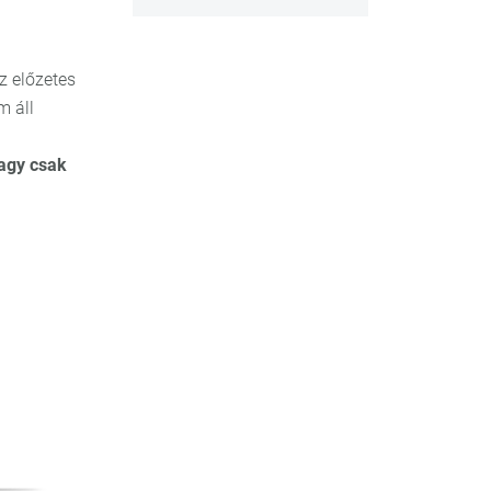
z előzetes
m áll
vagy csak