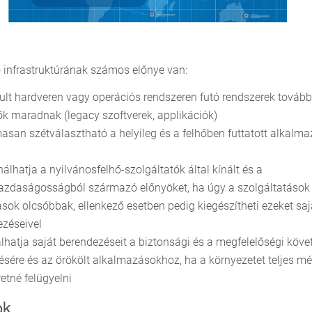
ő infrastruktúrának számos előnye van:
ult hardveren vagy operációs rendszeren futó rendszerek tovább
ők maradnak (legacy szoftverek, applikációk)
san szétválasztható a helyileg és a felhőben futtatott alkalm
álhatja a nyilvánosfelhő-szolgáltatók által kínált és a
azdaságosságból származó előnyöket, ha úgy a szolgáltatások 
ások olcsóbbak, ellenkező esetben pedig kiegészítheti ezeket saj
zéseivel
hatja saját berendezéseit a biztonsági és a megfelelőségi köv
tésére és az örökölt alkalmazásokhoz, ha a környezetet teljes m
etné felügyelni
ok