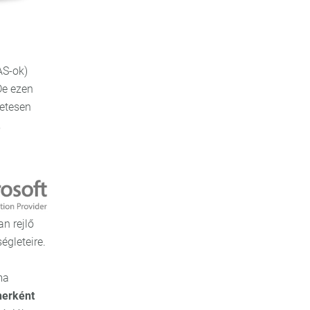
AS-ok)
De ezen
zetesen
,
n rejlő
égleteire.
ma
nerként