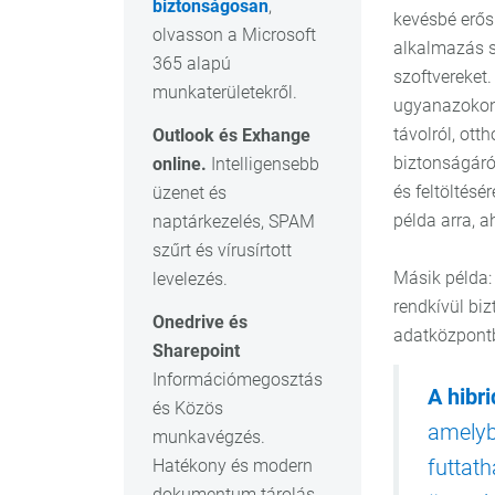
biztonságosan
,
kevésbé erős
olvasson a Microsoft
alkalmazás s
365 alapú
szoftvereket
munkaterületekről.
ugyanazokon 
távolról, ott
Outlook és Exhange
biztonságáró
online.
Intelligensebb
és feltöltésé
üzenet és
példa arra, a
naptárkezelés, SPAM
szűrt és vírusírtott
Másik példa:
levelezés.
rendkívül bi
Onedrive és
adatközpont
Sharepoint
Információmegosztás
A hibri
és Közös
amelyb
munkavégzés.
futtath
Hatékony és modern
dokumentum tárolás