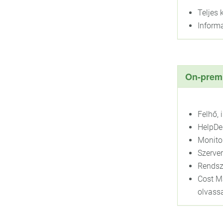
Teljes
Informa
On-premi
Felhő, 
HelpDes
Monito
Szerve
Rendsz
Cost M
olvassa