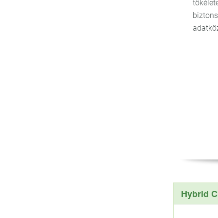
tökélet
biztons
adatköz
Hybrid C