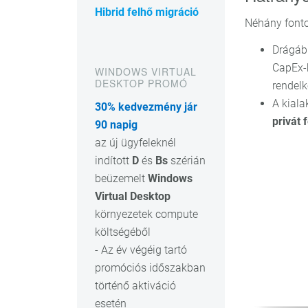
Hibrid felhő migráció
Néhány fonto
Drágább
CapEx-k
WINDOWS VIRTUAL
DESKTOP PROMÓ
rendelk
A kiala
30% kedvezmény jár
privát 
90 napig
az új ügyfeleknél
indított
D
és
Bs
szérián
beüzemelt
Windows
Virtual Desktop
környezetek compute
költségéből
- Az év végéig tartó
promóciós időszakban
történő aktiváció
esetén