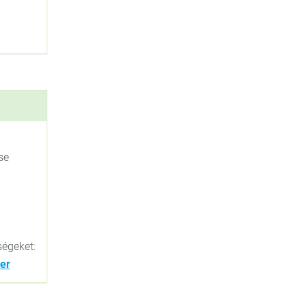
se
ségeket:
er