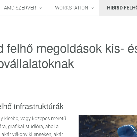
AMD SZERVER
WORKSTATION
HIBRID FEL
d felhő megoldások kis- é
pvállalatoknak
elhő infrastruktúrák
y kisebb, vagy közepes méretű
ra, grafikai stúdióra, ahol a
akár vékony klienseken, akár