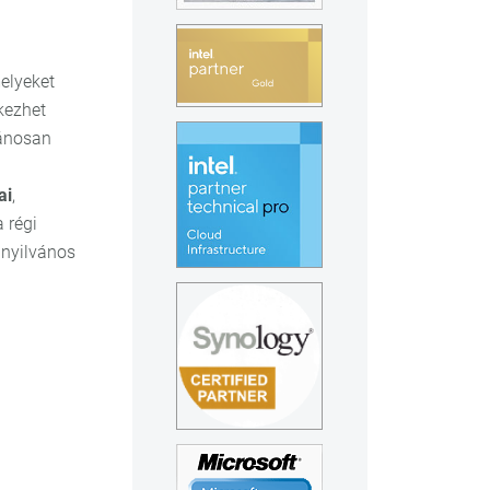
elyeket
kezhet
vánosan
ai
,
 régi
a nyilvános