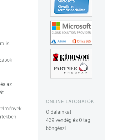
ra is
azások
és az
át
ONLINE LÁTOGATÓK
etelmények
Oldalainkat
értékben
439 vendég és 0 tag
böngészi