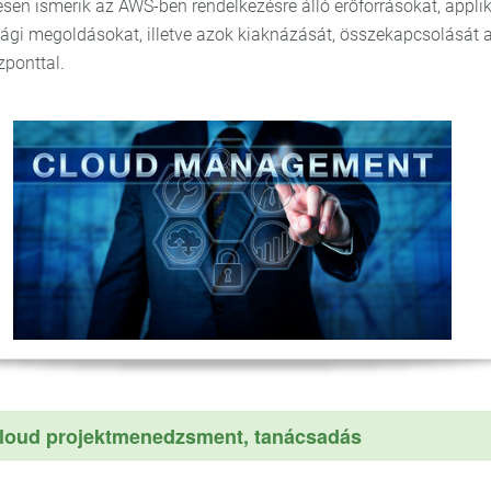
esen ismerik az AWS-ben rendelkezésre álló erőforrásokat, applik
ági megoldásokat, illetve azok kiaknázását, összekapcsolását a
ponttal.
loud projektmenedzsment, tanácsadás