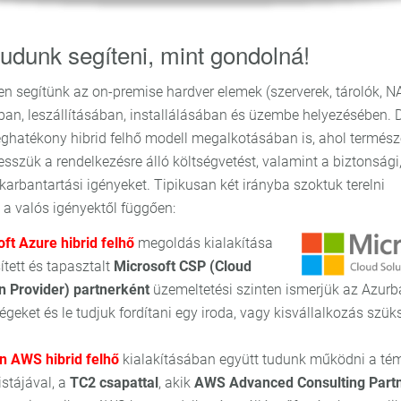
udunk segíteni, mint gondolná!
n segítünk az on-premise hardver elemek (szerverek, tárolók, N
ban, leszállításában, installálásában és üzembe helyezésében. 
séghatékony hibrid felhő modell megalkotásában is, ahol termés
sszük a rendelkezésre álló költségvetést, valamint a biztonsági
karbantartási igényeket. Tipikusan két irányba szoktuk terelni
 a valós igényektől függően:
ft Azure hibrid felhő
megoldás kialakítása
ített és tapasztalt
Microsoft CSP (Cloud
n Provider) partnerként
üzemeltetési szinten ismerjük az Azurba
égeket és le tudjuk fordítani egy iroda, vagy kisvállalkozás szüks
 AWS hibrid felhő
kialakításában együtt tudunk működni a té
istájával, a
TC2 csapattal
, akik
AWS Advanced Consulting Part