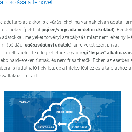
apcsolása a felhővel.
e adattárolás akkor is elvárás lehet, ha vannak olyan adatai, am
 a felhőben (például
jogi és/vagy adatvédelmi okokból
). Rendel
n adatokkal, melyeket törvényi szabályzás miatt nem lehet nyil
nni (például
egészségügyi adatok
), amelyeket ezért privát
n kell tárolni. Esetleg lehetnek olyan
régi "legacy" alkalmazás
ebb hardvereken futnak, és nem frissíthetők. Ebben az esetben a
bbra is futtatható helyileg, de a hitelesítéshez és a tároláshoz 
 csatlakoztatni azt.