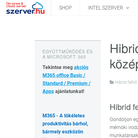
SHOP
INTEL SZERVER
Hibri
EGYÜTTMŰKÖDÉS ÉS
A MICROSOFT 365
közé
Tekintse meg
akciós
M365 office Basic /
Hibrid felhő
Standard / Premium /
Apps
ajánlatunkat!
Hibrid f
M365 - A tökéletes
Gondoljon eg
produktivitás bárhol,
mérnöki irodá
bármely eszközön
munkatársak 