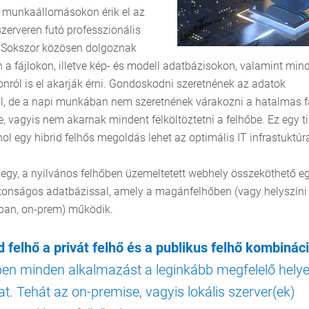
 munkaállomásokon érik el az
zerveren futó professzionális
. Sokszor közösen dolgoznak
a fájlokon, illetve kép- és modell adatbázisokon, valamint min
honról is el akarják érni. Gondoskodni szeretnének az adatok
l, de a napi munkában nem szeretnének várakozni a hatalmas fá
re, vagyis nem akarnak mindent felköltöztetni a felhőbe. Ez egy t
hol egy hibrid felhős megoldás lehet az optimális IT infrastuktúr
 egy, a nyilvános felhőben üzemeltetett webhely összeköthető e
ztonságos adatbázissal, amely a magánfelhőben (vagy helyszíni
ban, on-prem) működik.
d felhő a privát felhő és a publikus felhő kombinác
en minden alkalmazást a leginkább megfelelő hely
at. Tehát az on-premise, vagyis lokális szerver(ek)