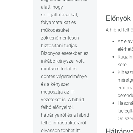
alatt, hogy
szolgáltatásaikat,
Előnyök
folyamataikat és
A hibrid felh
működésüket
zökkenőmentesen
Az elav
biztosítani tudják.
elérhet
Bizonyos esetekben ez
Rugalma
inkább kényszer volt,
köre
mintsem tudatos
Kihaszn
döntés végeredménye,
méretg
és a kényszer
erőforr
megosztja az IT-
berende
vezetőket is. A hibrid
Használ
felhő előnyeiről,
kielégí
hátrányairól és a hibrid
Ön szer
felhő infrastruktúráról
Hátrány
olvasson többet itt: