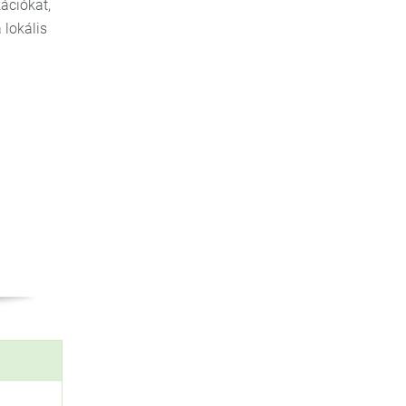
ációkat,
 lokális