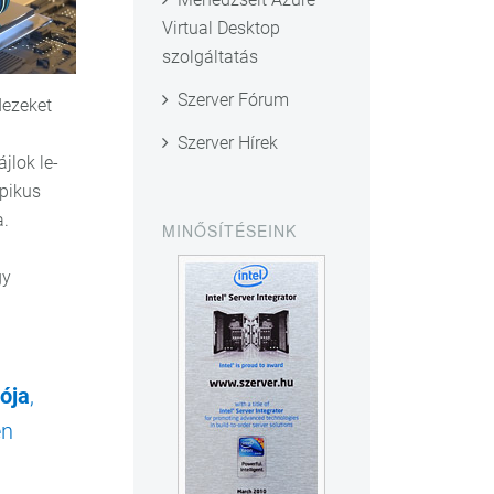
Virtual Desktop
szolgáltatás
Szerver Fórum
dezeket
Szerver Hírek
jlok le-
ipikus
a.
MINŐSÍTÉSEINK
gy
iója
,
en