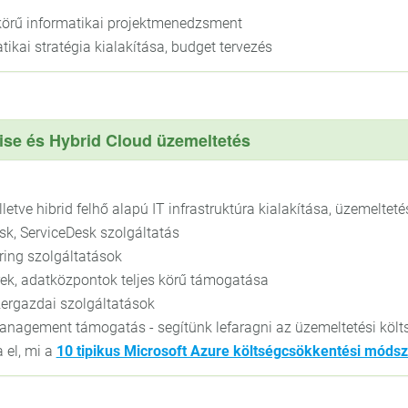
 körű informatikai projektmenedzsment
tikai stratégia kialakítása, budget tervezés
se és Hybrid Cloud üzemeltetés
illetve hibrid felhő alapú IT infrastruktúra kialakítása, üzemelteté
k, ServiceDesk szolgáltatás
ring szolgáltatások
rek, adatközpontok teljes körű támogatása
ergazdai szolgáltatások
anagement támogatás - segítünk lefaragni az üzemeltetési költ
 el, mi a
10 tipikus Microsoft Azure költségcsökkentési módsz