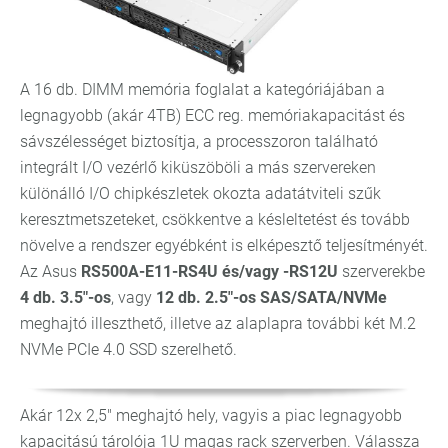
A 16 db. DIMM memória foglalat a kategóriájában a
legnagyobb (akár 4TB) ECC reg. memóriakapacitást és
sávszélességet biztosítja, a processzoron található
integrált I/O vezérlő kiküszöböli a más szervereken
különálló I/O chipkészletek okozta adatátviteli szűk
keresztmetszeteket, csökkentve a késleltetést és tovább
növelve a rendszer egyébként is elképesztő teljesítményét.
Az Asus
RS500A-E11-RS4U és/vagy -RS12U
szerverekbe
4 db. 3.5"-os
, vagy
12 db. 2.5"-os SAS/SATA/NVMe
meghajtó illeszthető, illetve az alaplapra további két M.2
NVMe PCIe 4.0 SSD szerelhető.
Akár 12x 2,5" meghajtó hely, vagyis a piac legnagyobb
kapacitású tárolója 1U magas rack szerverben. Válassza