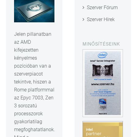
Szerver Fórum
Szerver Hírek
Jelen pillanatban
az AMD
MINŐSÍTÉSEINK
kifejezetten
kényelmes
pozícióban van a
szerverpiacot
tekintve, hiszen a
Rome platformmal
az Epyc 7003, Zen
3 sorozatú
processzorok
gyakorlatilag
megfoghatatlanok.