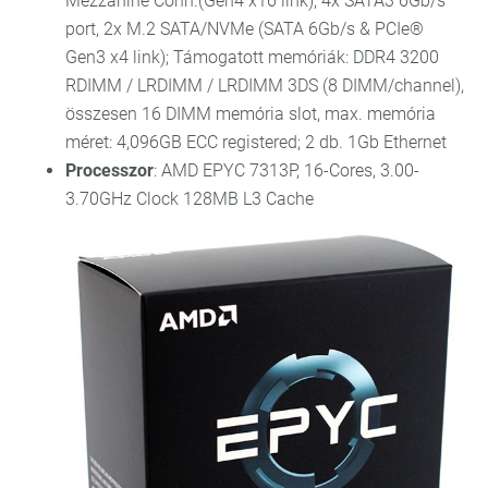
Mezzanine Conn.(Gen4 x16 link); 4x SATA3 6Gb/s
port, 2x M.2 SATA/NVMe (SATA 6Gb/s & PCIe®
Gen3 x4 link); Támogatott memóriák: DDR4 3200
RDIMM / LRDIMM / LRDIMM 3DS (8 DIMM/channel),
összesen 16 DIMM memória slot, max. memória
méret: 4,096GB ECC registered; 2 db. 1Gb Ethernet
Processzor
: AMD EPYC 7313P, 16-Cores, 3.00-
3.70GHz Clock 128MB L3 Cache