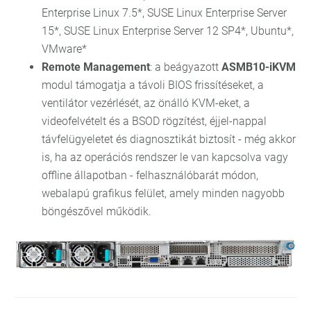
Enterprise Linux 7.5*, SUSE Linux Enterprise Server
15*, SUSE Linux Enterprise Server 12 SP4*, Ubuntu*,
VMware*
Remote Management
: a beágyazott
ASMB10-iKVM
modul támogatja a távoli BIOS frissítéseket, a
ventilátor vezérlését, az önálló KVM-eket, a
videofelvételt és a BSOD rögzítést, éjjel-nappal
távfelügyeletet és diagnosztikát biztosít - még akkor
is, ha az operációs rendszer le van kapcsolva vagy
offline állapotban - felhasználóbarát módon,
webalapú grafikus felület, amely minden nagyobb
böngészővel működik.