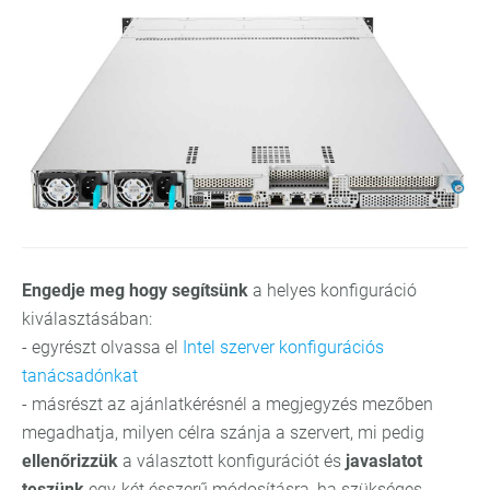
Engedje meg hogy segítsünk
a helyes konfiguráció
kiválasztásában:
- egyrészt olvassa el
Intel szerver konfigurációs
tanácsadónkat
- másrészt az ajánlatkérésnél a megjegyzés mezőben
megadhatja, milyen célra szánja a szervert, mi pedig
ellenőrizzük
a választott konfigurációt és
javaslatot
teszünk
egy-két ésszerű módosításra, ha szükséges.