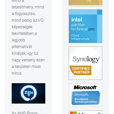
Mind a
teljesítmény, mind
a fogyasztás,
mind pedig az I/O
képességek
tekintetében a
legjobb
alternatívát
kínálják, így túl
nagy verseny ezen
a területen most
nincs.
Az AMD Rome