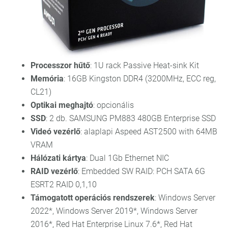
Processzor hűtő
: 1U rack Passive Heat-sink Kit
Memória
: 16GB Kingston DDR4 (3200MHz, ECC reg,
CL21)
Optikai meghajtó
: opcionális
SSD
: 2 db. SAMSUNG PM883 480GB Enterprise SSD
Videó vezérlő
: alaplapi Aspeed AST2500 with 64MB
VRAM
Hálózati kártya
: Dual 1Gb Ethernet NIC
RAID vezérlő
: Embedded SW RAID: PCH SATA 6G
ESRT2 RAID 0,1,10
Támogatott operációs rendszerek
: Windows Server
2022*, Windows Server 2019*, Windows Server
2016*, Red Hat Enterprise Linux 7.6*, Red Hat