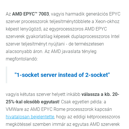
Az
AMD EPYC™ 7003
, vagyis harmadik generációs EPYC
szerver processzorok teljesítménytöbblete a Xeon-okhoz
képest lenyűgöző, az egyprocesszoros AMD EPYC
szerverek gyakorlatilag képesek duplaprocesszoros Intel
szerver teljesítményt nyújtani - de természetesen
alacsonyabb áron. Az AMD javaslata tényleg
megfontolandó:
"1-socket server instead of 2-socket"
vagyis kétutas szerver helyett inkább
válassza a kb. 20-
25%-kal olcsóbb egyutast
! Csak egyetlen példa: a
VMWare az AMD EPYC Rome processzorok kapcsán
hivatalosan bejelentette
, hogy az eddigi kétprocesszoros
megkötéssel szemben immár az egyutas AMD szerverek