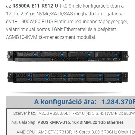
az
RS500A-E11-RS12-U
-t különféle konfigurációkban a
12 db. 2.5"-os NVMe/SATA/SAS meghajtó támogatással
és 1+1 800W 80 PLUS Platinum redundáns tápegységgel,
valamint dual portos 1Gbit Ethernettel és a beépített
ASMB10-iKVM távmenedzsment modullal.
A konfiguráció ára:
Szerver ház:
Asus alaplap:
ASUS KMPA-U16, 16x DIMM, 2x 1Gb Ethernet
AMD CPU: