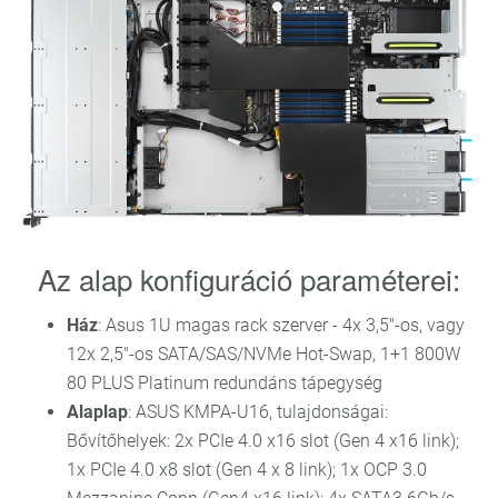
Az alap konfiguráció paraméterei:
Ház
: Asus 1U magas rack szerver - 4x 3,5"-os, vagy
12x 2,5"-os SATA/SAS/NVMe Hot-Swap, 1+1 800W
80 PLUS Platinum redundáns tápegység
Alaplap
: ASUS KMPA-U16, tulajdonságai:
Bővítőhelyek: 2x PCIe 4.0 x16 slot (Gen 4 x16 link);
1x PCIe 4.0 x8 slot (Gen 4 x 8 link); 1x OCP 3.0