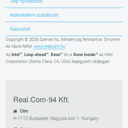
Jogi nyilatkozat
Adatvédelmi szabályzat
Kapcsolat
Copyright © 2026 Szerver.hu. Minden jog fenntartva. On-prem
és hibrid felhő:
www.realcom.hu
Az
Intel™
,
Leap ahead™
,
Xeon™
és a
Xeon inside™
az Intel
Corporation (Santa Clara, CA, USA) bejegyzett védjegyei.
Real.Com-94 Kft.
Cím
H-1112 Budapest, Nagyida köz 1. Hungary