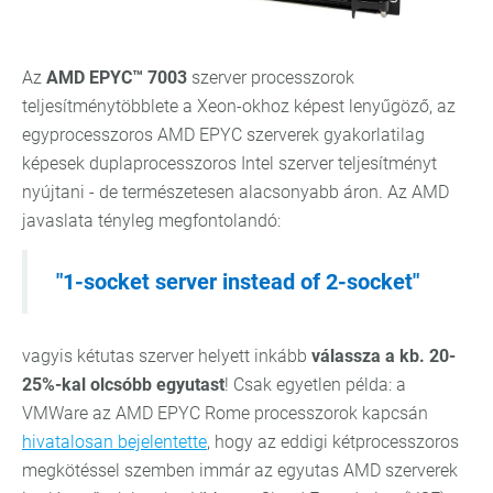
Az
AMD EPYC™ 7003
szerver processzorok
teljesítménytöbblete a Xeon-okhoz képest lenyűgöző, az
egyprocesszoros AMD EPYC szerverek gyakorlatilag
képesek duplaprocesszoros Intel szerver teljesítményt
nyújtani - de természetesen alacsonyabb áron. Az AMD
javaslata tényleg megfontolandó:
"1-socket server instead of 2-socket"
vagyis kétutas szerver helyett inkább
válassza a kb. 20-
25%-kal olcsóbb egyutast
! Csak egyetlen példa: a
VMWare az AMD EPYC Rome processzorok kapcsán
hivatalosan bejelentette
, hogy az eddigi kétprocesszoros
megkötéssel szemben immár az egyutas AMD szerverek