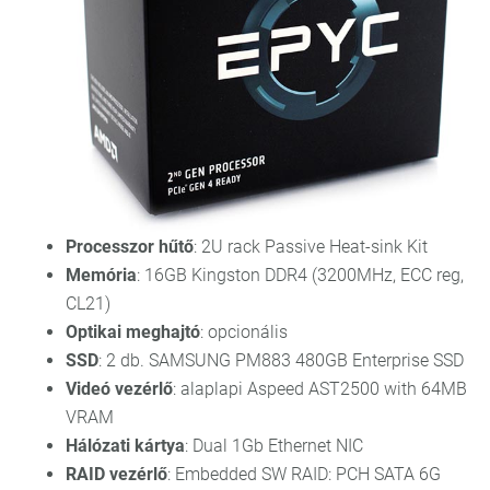
Processzor hűtő
: 2U rack Passive Heat-sink Kit
Memória
: 16GB Kingston DDR4 (3200MHz, ECC reg,
CL21)
Optikai meghajtó
: opcionális
SSD
: 2 db. SAMSUNG PM883 480GB Enterprise SSD
Videó vezérlő
: alaplapi Aspeed AST2500 with 64MB
VRAM
Hálózati kártya
: Dual 1Gb Ethernet NIC
RAID vezérlő
: Embedded SW RAID: PCH SATA 6G