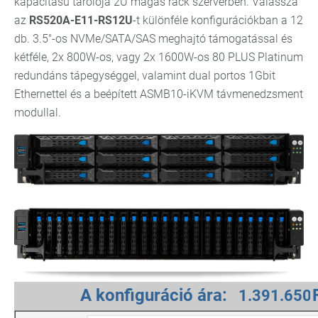
kapacitású tárolója 2U magas rack szerverben. Válassza
az
RS520A-E11-RS12U
-t különféle konfigurációkban a 12
db. 3.5"-os NVMe/SATA/SAS meghajtó támogatással és
kétféle, 2x 800W-os, vagy 2x 1600W-os 80 PLUS Platinum
redundáns tápegységgel, valamint dual portos 1Gbit
Ethernettel és a beépített ASMB10-iKVM távmenedzsment
modullal.
A konfiguráció ára: