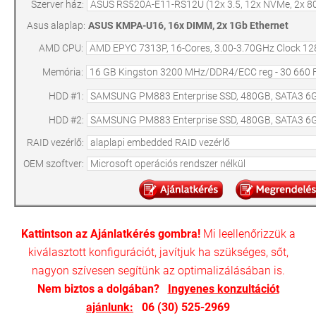
Szerver ház:
Asus alaplap:
ASUS KMPA-U16, 16x DIMM, 2x 1Gb Ethernet
AMD CPU:
Memória:
HDD #1:
HDD #2:
RAID vezérlő:
OEM szoftver:
Kattintson az Ajánlatkérés gombra!
Mi leellenőrizzük a
kiválasztott konfigurációt, javítjuk ha szükséges, sőt,
nagyon szívesen segítünk az optimalizálásában is.
Nem biztos a dolgában?
Ingyenes konzultációt
ajánlunk:
06 (30) 525-2969