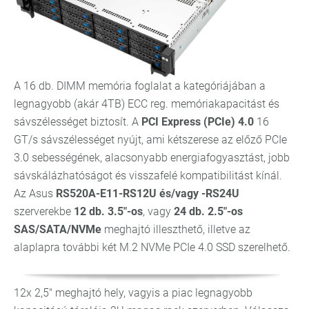
A 16 db. DIMM memória foglalat a kategóriájában a
legnagyobb (akár 4TB) ECC reg. memóriakapacitást és
sávszélességet biztosít. A
PCI Express (PCIe) 4.0
16
GT/s sávszélességet nyújt, ami kétszerese az előző PCIe
3.0 sebességének, alacsonyabb energiafogyasztást, jobb
sávskálázhatóságot és visszafelé kompatibilitást kínál.
Az Asus
RS520A-E11-RS12U és/vagy -RS24U
szerverekbe
12 db. 3.5"-os
, vagy
24 db. 2.5"-os
SAS/SATA/NVMe
meghajtó illeszthető, illetve az
alaplapra további két M.2 NVMe PCIe 4.0 SSD szerelhető.
12x 2,5" meghajtó hely, vagyis a piac legnagyobb