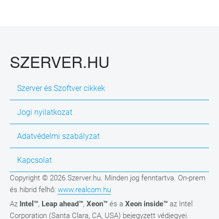
SZERVER.HU
Szerver és Szoftver cikkek
Jogi nyilatkozat
Adatvédelmi szabályzat
Kapcsolat
Copyright © 2026 Szerver.hu. Minden jog fenntartva. On-prem
és hibrid felhő:
www.realcom.hu
Az
Intel™
,
Leap ahead™
,
Xeon™
és a
Xeon inside™
az Intel
Corporation (Santa Clara, CA, USA) bejegyzett védjegyei.