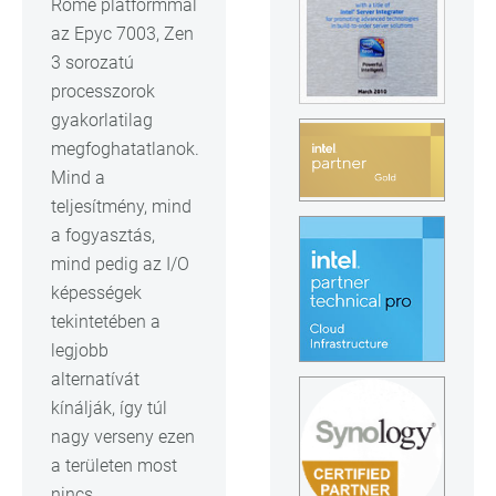
Rome platformmal
az Epyc 7003, Zen
3 sorozatú
processzorok
gyakorlatilag
megfoghatatlanok.
Mind a
teljesítmény, mind
a fogyasztás,
mind pedig az I/O
képességek
tekintetében a
legjobb
alternatívát
kínálják, így túl
nagy verseny ezen
a területen most
nincs.