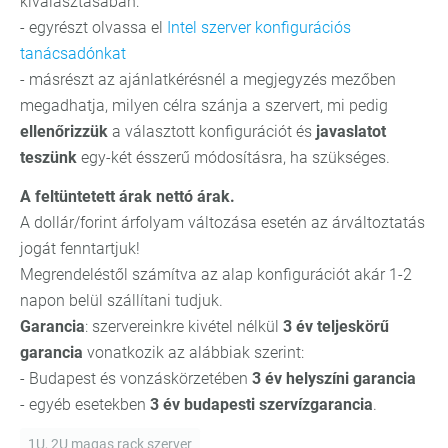
kiválasztásában:
- egyrészt olvassa el
Intel szerver konfigurációs
tanácsadónkat
- másrészt az ajánlatkérésnél a megjegyzés mezőben
megadhatja, milyen célra szánja a szervert, mi pedig
ellenőrizzük
a választott konfigurációt és
javaslatot
teszünk
egy-két ésszerű módosításra, ha szükséges.
A feltüntetett árak nettó árak.
A dollár/forint árfolyam változása esetén az árváltoztatás
jogát fenntartjuk!
Megrendeléstől számítva az alap konfigurációt akár 1-2
napon belül szállítani tudjuk.
Garancia
: szervereinkre kivétel nélkül
3 év teljeskörű
garancia
vonatkozik az alábbiak szerint:
- Budapest és vonzáskörzetében
3 év helyszíni garancia
- egyéb esetekben
3 év budapesti szervízgarancia
.
1U, 2U magas rack szerver