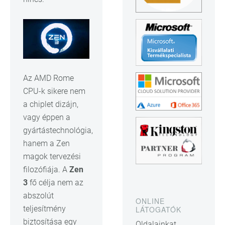
Az AMD Rome
CPU-k sikere nem
a chiplet dizájn,
vagy éppen a
gyártástechnológia,
hanem a Zen
magok tervezési
filozófiája. A
Zen
3
fő célja nem az
abszolút
ONLINE
teljesítmény
LÁTOGATÓK
biztosítása egy
Oldalainkat