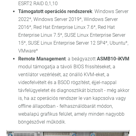
ESRT2 RAID 0,1,10
Támogatott operációs rendszerek
: Windows Server
2022*, Windows Server 2019*, Windows Server
2016*, Red Hat Enterprise Linux 7.6*, Red Hat
Enterprise Linux 7.5*, SUSE Linux Enterprise Server
15*, SUSE Linux Enterprise Server 12 SP4*, Ubuntu*,
VMware*
Remote Management
: a beágyazott
ASMB10-iKVM
modul támogatja a távoli BIOS frissítéseket, a
ventilátor vezérlését, az önálló KVM-eket, a
videofelvételt és a BSOD rögzítést, éjjel-nappal
távfelügyeletet és diagnosztikát biztosít - még akkor
is, ha az operációs rendszer le van kapcsolva vagy
offline állapotban - felhasználóbarát módon,
webalapú grafikus felület, amely minden nagyobb
böngészővel működik.