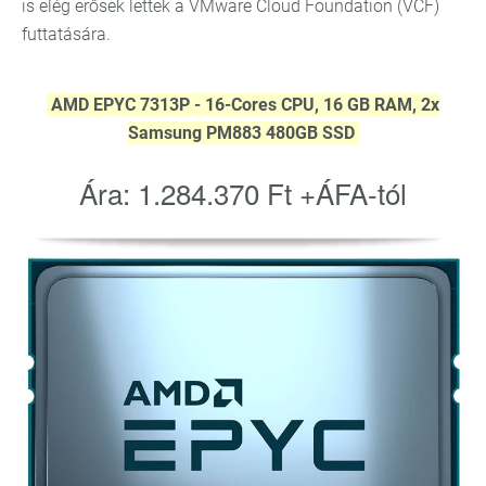
is elég erősek lettek a VMware Cloud Foundation (VCF)
futtatására.
AMD EPYC 7313P - 16-Cores CPU, 16 GB RAM, 2x
Samsung PM883 480GB SSD
Ára: 1.284.370 Ft +ÁFA-tól