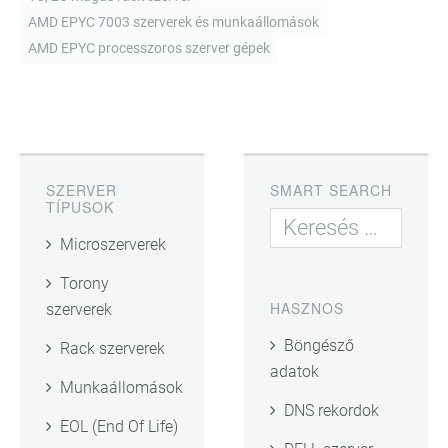
AMD EPYC 7003 szerverek és munkaállomások
AMD EPYC processzoros szerver gépek
SZERVER
SMART SEARCH
TÍPUSOK
Microszerverek
Torony
HASZNOS
szerverek
Böngésző
Rack szerverek
adatok
Munkaállomások
DNS rekordok
EOL (End Of Life)