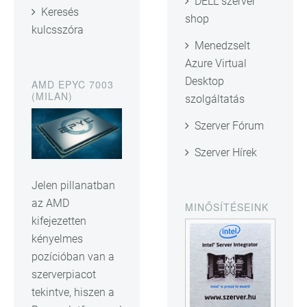
DELL szerver
Keresés
shop
kulcsszóra
Menedzselt
Azure Virtual
Desktop
AMD EPYC 7003
(MILAN)
szolgáltatás
Szerver Fórum
Szerver Hírek
Jelen pillanatban
az AMD
MINŐSÍTÉSEINK
kifejezetten
kényelmes
pozícióban van a
szerverpiacot
tekintve, hiszen a