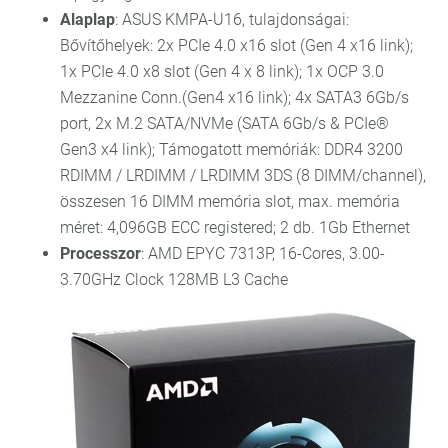
Alaplap
: ASUS KMPA-U16, tulajdonságai:
Bővítőhelyek: 2x PCIe 4.0 x16 slot (Gen 4 x16 link);
1x PCIe 4.0 x8 slot (Gen 4 x 8 link); 1x OCP 3.0
Mezzanine Conn.(Gen4 x16 link); 4x SATA3 6Gb/s
port, 2x M.2 SATA/NVMe (SATA 6Gb/s & PCIe®
Gen3 x4 link); Támogatott memóriák: DDR4 3200
RDIMM / LRDIMM / LRDIMM 3DS (8 DIMM/channel),
összesen 16 DIMM memória slot, max. memória
méret: 4,096GB ECC registered; 2 db. 1Gb Ethernet
Processzor
: AMD EPYC 7313P, 16-Cores, 3.00-
3.70GHz Clock 128MB L3 Cache