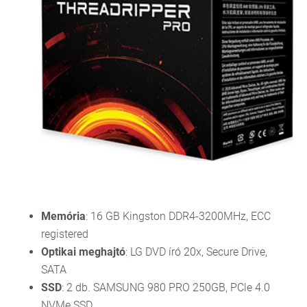
Memória
: 16 GB Kingston DDR4-3200MHz, ECC
registered
Optikai meghajtó
: LG DVD író 20x, Secure Drive,
SATA
SSD
: 2 db. SAMSUNG 980 PRO 250GB, PCle 4.0
NVMe SSD