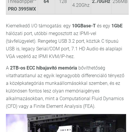
Threadripper™
64
128
2.70GHz
256MB
4.20Ghz
PRO 3995WX
Kiemelkedő I/O támogatás: egy
10GBase-T
és egy
1GbE
hálózati port, utóbbi megosztott az IPMI-vel
(távfelügyelet). Rengeteg USB 3.2 port, köztük C típusú
USB is, legacy Serial/COM port, 7.1 HD Audio és alaplapi
VGA vezérlő az IPMI KVM/IP-hez.
A
2TB-os ECC hibajavító memória
bővíthetőség
vitathatatlanul az egyik legnagyobb differenciáló tényező
a középkategóriás munkaállomásokkal szemben, és ez
különösen fontos lesz olyan memóriaigényes
alkalmazásokban, mint a Computational Fluid Dynamics
(CFD) vagy a Finite Element Analysis (FEA).