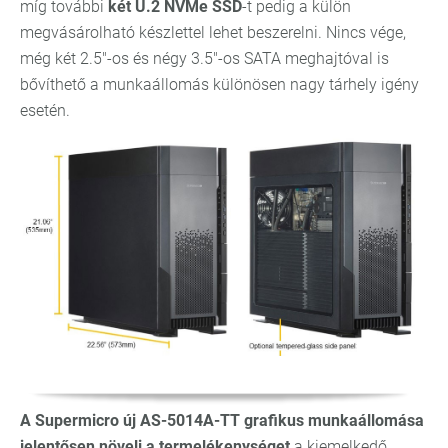
míg további
két U.2 NVMe SSD
-t pedig a külön
megvásárolható készlettel lehet beszerelni. Nincs vége,
még két 2.5"-os és négy 3.5"-os SATA meghajtóval is
bővíthető a munkaállomás különösen nagy tárhely igény
esetén.
A Supermicro új AS-5014A-TT grafikus munkaállomása
jelentősen növeli a termelékenységet
a kiemelkedő