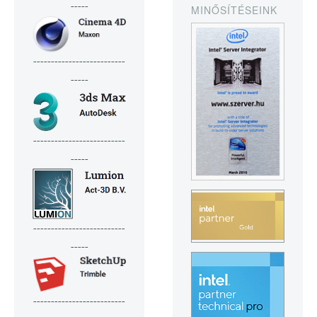
-----
MINŐSÍTÉSEINK
--------------------------
-----
--------------------------
-----
--------------------------
-----
--------------------------