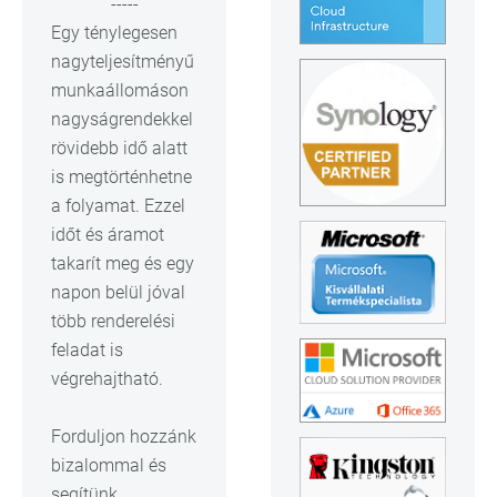
-----
Egy ténylegesen
nagyteljesítményű
munkaállomáson
nagyságrendekkel
rövidebb idő alatt
is megtörténhetne
a folyamat. Ezzel
időt és áramot
takarít meg és egy
napon belül jóval
több renderelési
feladat is
végrehajtható.
Forduljon hozzánk
bizalommal és
segítünk