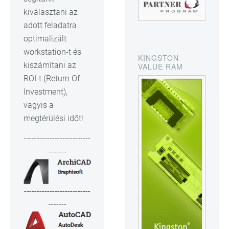
kiválasztani az
adott feladatra
optimalizált
workstation-t és
KINGSTON
kiszámítani az
VALUE RAM
ROI-t (Return Of
Investment),
vagyis a
megtérülési időt!
--------------------------
-------
--------------------------
-------