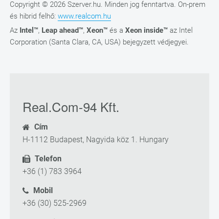
Copyright © 2026 Szerver.hu. Minden jog fenntartva. On-prem
és hibrid felhő:
www.realcom.hu
Az
Intel™
,
Leap ahead™
,
Xeon™
és a
Xeon inside™
az Intel
Corporation (Santa Clara, CA, USA) bejegyzett védjegyei.
Real.Com-94 Kft.
Cím
H-1112 Budapest, Nagyida köz 1. Hungary
Telefon
+36 (1) 783 3964
Mobil
+36 (30) 525-2969