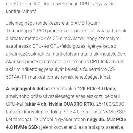
db. PCIe Gen 4.0, dupla szélességű GPU kártyával is
konfigurálható.
Jelenleg négy rendelkezésre álló AMD Ryzen™
Threadripper™ PRO processzor-opció közül választhatnak
a kreatív mérnökök és 3D-s művészek, hogy személyre
szabhassák CPU- és GPU-feldolgozási igényeiket, az
alkalmazásaiknak és munkafolyamataiknak megfelelően.
Akár sok processzormagot, akár magas CPU-frekvenciát,
akár mindkettő egyensúlyát keresi, a Supermicro AS-
5014A-TT munkaállomás remek lehetőséget kínál.
A legnagyobb dobás
szerintünk a
128 PCIe 4.0 lane
,
amely több óriás-sávszélességre éhes eszközt, például
GPU-kat (
akár 4 db. Nvidia QUADRO RTX
), 25/100/200G
hálózati kártyákat és főleg PCIe 4.0 csatolású NVMe SSD-
ket támogat. Ez utóbbi a gyakorlatban
négy db. M.2 PCIe
4.0 NVMe SSD
-t jelent közvetlenül az alaplapra szerelve,