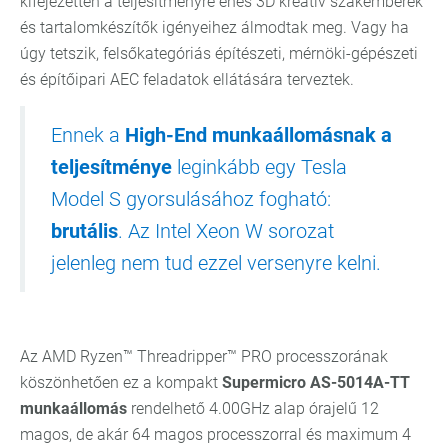
kifejezetten a teljesítményre éhes 3D kreatív szakemberek
és tartalomkészítők igényeihez álmodtak meg. Vagy ha
úgy tetszik, felsőkategóriás építészeti, mérnöki-gépészeti
és építőipari AEC feladatok ellátására terveztek.
Ennek a
High-End munkaállomásnak a
teljesítménye
leginkább egy Tesla
Model S gyorsulásához fogható:
brutális
. Az Intel Xeon W sorozat
jelenleg nem tud ezzel versenyre kelni.
Az AMD Ryzen™ Threadripper™ PRO processzorának
köszönhetően ez a kompakt
Supermicro AS-5014A-TT
munkaállomás
rendelhető 4.00GHz alap órajelű 12
magos, de akár 64 magos processzorral és maximum 4