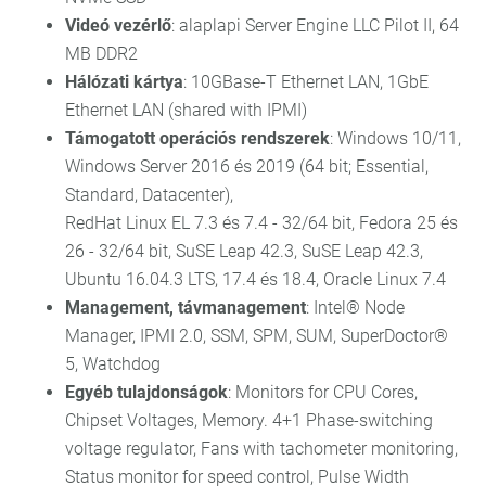
Videó vezérlő
: alaplapi Server Engine LLC Pilot II, 64
MB DDR2
Hálózati kártya
: 10GBase-T Ethernet LAN, 1GbE
Ethernet LAN (shared with IPMI)
Támogatott operációs rendszerek
: Windows 10/11,
Windows Server 2016 és 2019 (64 bit; Essential,
Standard, Datacenter),
RedHat Linux EL 7.3 és 7.4 - 32/64 bit, Fedora 25 és
26 - 32/64 bit, SuSE Leap 42.3, SuSE Leap 42.3,
Ubuntu 16.04.3 LTS, 17.4 és 18.4, Oracle Linux 7.4
Management, távmanagement
: Intel® Node
Manager, IPMI 2.0, SSM, SPM, SUM, SuperDoctor®
5, Watchdog
Egyéb tulajdonságok
: Monitors for CPU Cores,
Chipset Voltages, Memory. 4+1 Phase-switching
voltage regulator, Fans with tachometer monitoring,
Status monitor for speed control, Pulse Width