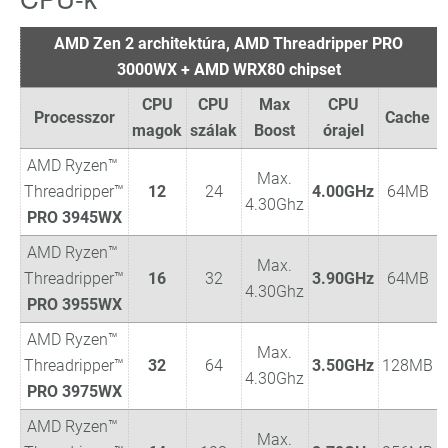
AMD Zen 2 architektúra, AMD Threadripper PRO
3000WX + AMD WRX80 chipset
CPU
CPU
Max
CPU
Processzor
Cache
magok
szálak
Boost
órajel
AMD Ryzen™
Max.
Threadripper™
12
24
4.00GHz
64MB
4.30Ghz
PRO 3945WX
AMD Ryzen™
Max.
Threadripper™
16
32
3.90GHz
64MB
4.30Ghz
PRO 3955WX
AMD Ryzen™
Max.
Threadripper™
32
64
3.50GHz
128MB
4.30Ghz
PRO 3975WX
AMD Ryzen™
Max.