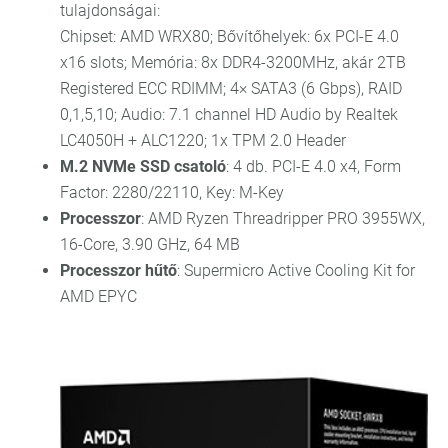
tulajdonságai:
Chipset: AMD WRX80; Bővítőhelyek: 6x PCI-E 4.0
x16 slots; Memória: 8x DDR4-3200MHz, akár 2TB
Registered ECC RDIMM; 4× SATA3 (6 Gbps), RAID
0,1,5,10; Audio: 7.1 channel HD Audio by Realtek
LC4050H + ALC1220; 1x TPM 2.0 Header
M.2 NVMe SSD csatoló
: 4 db. PCI-E 4.0 x4, Form
Factor: 2280/22110, Key: M-Key
Processzor
: AMD Ryzen Threadripper PRO 3955WX,
16-Core, 3.90 GHz, 64 MB
Processzor hűtő
: Supermicro Active Cooling Kit for
AMD EPYC