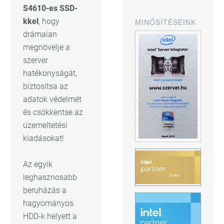
S4610-es SSD-
kkel
, hogy
MINŐSÍTÉSEINK
drámaian
megnövelje a
szerver
hatékonyságát,
biztosítsa az
adatok védelmét
és csökkentse az
üzemeltetési
kiadásokat!
Az egyik
leghasznosabb
beruházás a
hagyományos
HDD-k helyett a