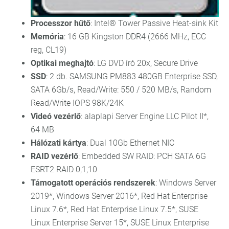
Processzor hűtő
: Intel® Tower Passive Heat-sink Kit
Memória
: 16 GB Kingston DDR4 (2666 MHz, ECC
reg, CL19)
Optikai meghajtó
: LG DVD író 20x, Secure Drive
SSD
: 2 db. SAMSUNG PM883 480GB Enterprise SSD,
SATA 6Gb/s, Read/Write: 550 / 520 MB/s, Random
Read/Write IOPS 98K/24K
Videó vezérlő
: alaplapi Server Engine LLC Pilot II*,
64 MB
Hálózati kártya
: Dual 10Gb Ethernet NIC
RAID vezérlő
: Embedded SW RAID: PCH SATA 6G
ESRT2 RAID 0,1,10
Támogatott operációs rendszerek
: Windows Server
2019*, Windows Server 2016*, Red Hat Enterprise
Linux 7.6*, Red Hat Enterprise Linux 7.5*, SUSE
Linux Enterprise Server 15*, SUSE Linux Enterprise