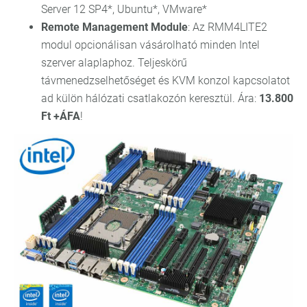
Server 12 SP4*, Ubuntu*, VMware*
Remote Management Module
: Az RMM4LITE2
modul opcionálisan vásárolható minden Intel
szerver alaplaphoz. Teljeskörű
távmenedzselhetőséget és KVM konzol kapcsolatot
ad külön hálózati csatlakozón keresztül. Ára:
13.800
Ft +ÁFA
!