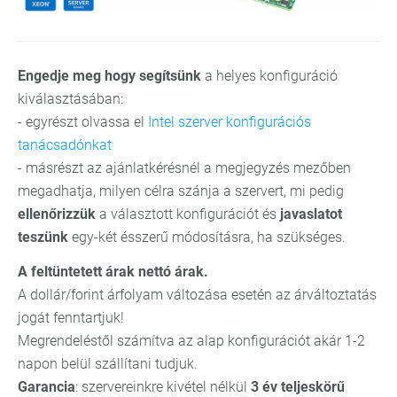
Engedje meg hogy segítsünk
a helyes konfiguráció
kiválasztásában:
- egyrészt olvassa el
Intel szerver konfigurációs
tanácsadónkat
- másrészt az ajánlatkérésnél a megjegyzés mezőben
megadhatja, milyen célra szánja a szervert, mi pedig
ellenőrizzük
a választott konfigurációt és
javaslatot
teszünk
egy-két ésszerű módosításra, ha szükséges.
A feltüntetett árak nettó árak.
A dollár/forint árfolyam változása esetén az árváltoztatás
jogát fenntartjuk!
Megrendeléstől számítva az alap konfigurációt akár 1-2
napon belül szállítani tudjuk.
Garancia
: szervereinkre kivétel nélkül
3 év teljeskörű