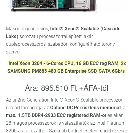
Második generációs,
Intel® Xeon® Scalable (Cascade
Lake)
sorozatú processzorral épített, akár
duplaprocesszoros, szabadon konfigurálható torony
szerver.
Intel Xeon 3204 - 6-Cores CPU, 16 GB ECC reg RAM, 2x
SAMSUNG PM883 480 GB Enterprise SSD, SATA 6Gb/s
Ára: 895.510 Ft +ÁFA-tól
Az új 2nd Generation Intel® Xeon® Scalable processzor
család támogatja az
Optane DC Perzisztens memóriát
, a
max. 1.5TB DDR4-2933 ECC registered RAM-ot
és akár
28 magos processzorok is választhatók az Intel Platinum
8200-as sorozatból. Szűkebb budget esetén rendelkezésre