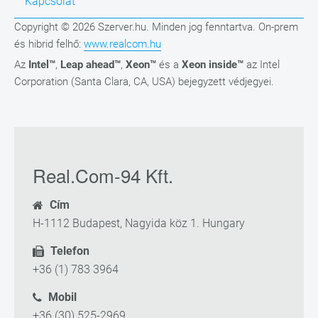
Kapcsolat
Copyright © 2026 Szerver.hu. Minden jog fenntartva. On-prem
és hibrid felhő:
www.realcom.hu
Az
Intel™
,
Leap ahead™
,
Xeon™
és a
Xeon inside™
az Intel
Corporation (Santa Clara, CA, USA) bejegyzett védjegyei.
Real.Com-94 Kft.
Cím
H-1112 Budapest, Nagyida köz 1. Hungary
Telefon
+36 (1) 783 3964
Mobil
+36 (30) 525-2969