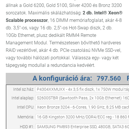
állnak a Gold 6200, Gold 5100, Silver 4200 és Bronz 3200
sorozatok. Maximális skálázhatóság:
2 db. Intel® Xeon®
Scalable processzor
, 16 DIMM memóriafoglalat, akár 4-8
db. 3,5"-os, vagy 16 db. 2,5"-os Hot-Swap diszk, 2 db.
10Gb Ethernet, plusz dedikált RMM4 Remote
Management Modul. Természetesen bővíthető hardveres
RAID vezérlővel, akár 4 db. PCIe csatolású NVMe SSD-vel,
vagy további hálózati portokkal. Válassza egy- vagy két
tápegység modullal a redundancia kedvéért.
A konfiguráció ára:
Intel sz.ház:
Intel alaplap:
Intel CPU:
Memória:
HDD #1: