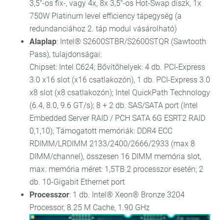
3,5"-os fix-, vagy 4x, 8x 3,5"-os Hot-Swap diszk, 1x
750W Platinum level efficiency tápegység (a
redundanciához 2. táp modul vásárolható)
Alaplap
: Intel® S2600STBR/S2600STQR (Sawtooth
Pass), tulajdonságai:
Chipset: Intel C624; Bővítőhelyek: 4 db. PCI-Express
3.0 x16 slot (x16 csatlakozón), 1 db. PCI-Express 3.0
x8 slot (x8 csatlakozón); Intel QuickPath Technology
(6.4, 8.0, 9.6 GT/s); 8 + 2 db. SAS/SATA port (Intel
Embedded Server RAID / PCH SATA 6G ESRT2 RAID
0,1,10); Támogatott memóriák: DDR4 ECC
RDIMM/LRDIMM 2133/2400/2666/2933 (max 8
DIMM/channel), összesen 16 DIMM memória slot,
max. memória méret: 1,5TB 2 processzor esetén; 2
db. 10-Gigabit Ethernet port
Processzor
: 1 db. Intel® Xeon® Bronze 3204
Processor, 8.25 M Cache, 1.90 GHz