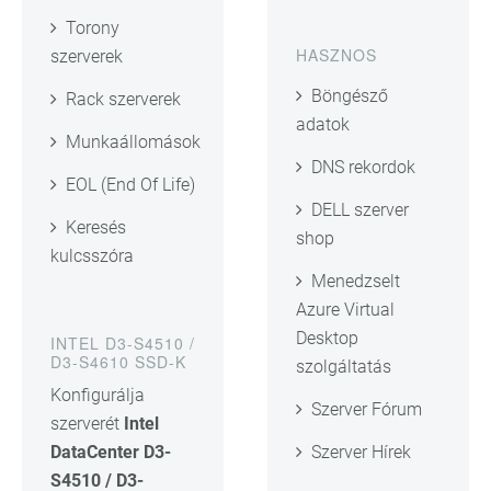
Torony
HASZNOS
szerverek
Böngésző
Rack szerverek
adatok
Munkaállomások
DNS rekordok
EOL (End Of Life)
DELL szerver
Keresés
shop
kulcsszóra
Menedzselt
Azure Virtual
Desktop
INTEL D3-S4510 /
D3-S4610 SSD-K
szolgáltatás
Konfigurálja
Szerver Fórum
szerverét
Intel
DataCenter D3-
Szerver Hírek
S4510 / D3-