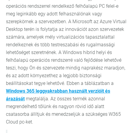
operációs rendszerrel rendelkező felhőalapú PC felel-e
meg leginkább egy adott felhasználónak vagy
szerepkörnek a szervezetben. A Microsoft az Azure Virtual
Desktop terén is folytatja az innovációt azon szervezetek
számára, amelyek mély virtualizációs tapasztalattal
rendelkeznek és több testreszabási és rugalmassági
lehetőséget szeretnének. A Windows hibrid helyi és
felhőalapú operációs rendszerré való fejlődése lehetővé
teszi, hogy Ön és szervezete mindig naprakész maradjon,
és az adott környezethez a legjobb biztonsági
beállításokat tegye lehetővé. Ebben a táblázatban a
Windows 365 leggyakrabban használt verzióit és
árazását
megtalálja. Az összes termék azonnal
megrendelhető tőlünk és nagyon rövid idő alatt
csatasorba állítjuk és menedzseljük a szükséges W365
Cloud pc-ket.