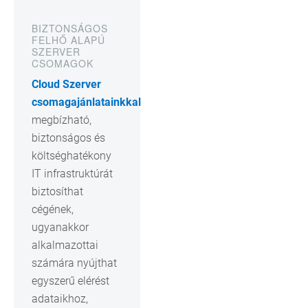
BIZTONSÁGOS
FELHŐ ALAPÚ
SZERVER
CSOMAGOK
Cloud Szerver
csomagajánlatainkkal
megbízható,
biztonságos és
költséghatékony
IT infrastruktúrát
biztosíthat
cégének,
ugyanakkor
alkalmazottai
számára nyújthat
egyszerű elérést
adataikhoz,