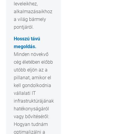
leveleikhez,
alkalmazásaikhoz
a világ bármely
pontjáról.
Hosszú távú
megoldás.
Minden növekvő
cég életében előbb
utóbb eljön az a
pillanat, amikor el
kell gondolkodnia
vállalati IT
infrastruktúrájának
hatékonyságáról
vagy bővítéséről:
Hogyan tudnám
optimalizálni a