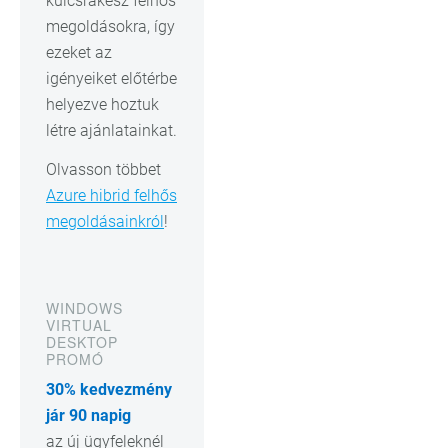
kulcsrakész felhős
megoldásokra, így
ezeket az
igényeiket előtérbe
helyezve hoztuk
létre ajánlatainkat.
Olvasson többet
Azure hibrid felhős
megoldásainkról
!
WINDOWS
VIRTUAL
DESKTOP
PROMÓ
30% kedvezmény
jár 90 napig
az új ügyfeleknél