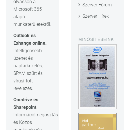
olvasson a
Szerver Fórum
Microsoft 365
Szerver Hírek
alapú
munkaterületekről.
Outlook és
MINŐSÍTÉSEINK
Exhange online.
Intelligensebb
üzenet és
naptárkezelés,
SPAM szűrt és
vírusírtott
levelezés.
Onedrive és
Sharepoint
Információmegosztás
és Közös
munkavégzés.