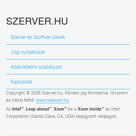
SZERVER.HU
Szerver és Szoftver cikkek
Jogi nyilatkozat
Adatvédelmi szabályzat
Kapcsolat
Copyright © 2026 Szerver.hu. Minden jog fenntartva. On-prem
és hibrid felhő:
www.realcom.hu
Az
Intel™
,
Leap ahead™
,
Xeon™
és a
Xeon inside™
az Intel
Corporation (Santa Clara, CA, USA) bejegyzett védjegyei.