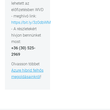
lehetett az
előfizetésben WVD
- meghívó link:
https://bit.ly/3z0dbWM
- A részletekért
hívjon bennünket
most:
+36 (30) 525-
2969
Olvasson többet
Azure hibrid felhős
megoldásainkról
!