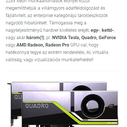
22xx Xeon munkaállomások előnyei közül
megemlíthetjük a villámgyors adatfeldolgozást és
fájlátvitelt, az enterprise kategóriájú tárolóeszközök
nagyobb hibatűrését. Támogassa meg a
nagyteljesítményű hardver kivételes erejét,
egy-
,
kettő-
,
vagy akár
három(!)
, pl.
NVIDIA Tesla, Quadro, GeForce
vagy
AMD Radeon, Radeon Pro
GPU-val, hogy
hatékonnyá tegye az extrém renderelési, AI, virtuális
valóság, vagy vizualizációs munkaterhelést!