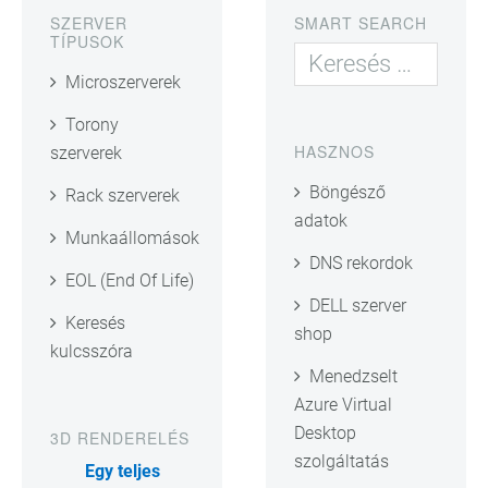
SZERVER
SMART SEARCH
TÍPUSOK
Microszerverek
Torony
HASZNOS
szerverek
Böngésző
Rack szerverek
adatok
Munkaállomások
DNS rekordok
EOL (End Of Life)
DELL szerver
Keresés
shop
kulcsszóra
Menedzselt
Azure Virtual
Desktop
3D RENDERELÉS
szolgáltatás
Egy teljes