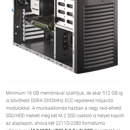
Minimum 16 GB memóriával szállítjuk, de akár 512 GB-ig
is bővíthető DDR4-2933MHz ECC registered hibjavító
modulokkal. A munkaállomás házban a négy raid-elhető
SSD/HDD mellett még két M.2 SSD csatoló is helyet kapott
az alaplapon, ahová két 22110/2280 formátumú