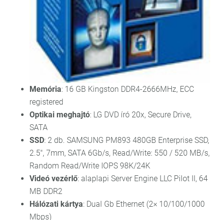
Memória
: 16 GB Kingston DDR4-2666MHz, ECC
registered
Optikai meghajtó
: LG DVD író 20x, Secure Drive,
SATA
SSD
: 2 db. SAMSUNG PM893 480GB Enterprise SSD,
2.5", 7mm, SATA 6Gb/s, Read/Write: 550 / 520 MB/s,
Random Read/Write IOPS 98K/24K
Videó vezérlő
: alaplapi Server Engine LLC Pilot II, 64
MB DDR2
Hálózati kártya
: Dual Gb Ethernet (2× 10/100/1000
Mbps)