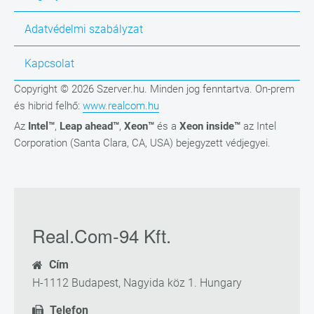
Adatvédelmi szabályzat
Kapcsolat
Copyright © 2026 Szerver.hu. Minden jog fenntartva. On-prem
és hibrid felhő:
www.realcom.hu
Az
Intel™
,
Leap ahead™
,
Xeon™
és a
Xeon inside™
az Intel
Corporation (Santa Clara, CA, USA) bejegyzett védjegyei.
Real.Com-94 Kft.
Cím
H-1112 Budapest, Nagyida köz 1. Hungary
Telefon