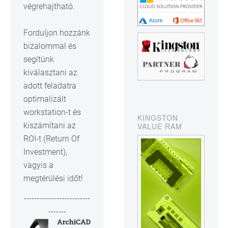
végrehajtható.
Forduljon hozzánk
bizalommal és
segítünk
kiválasztani az
adott feladatra
optimalizált
workstation-t és
KINGSTON
kiszámítani az
VALUE RAM
ROI-t (Return Of
Investment),
vagyis a
megtérülési időt!
--------------------------
-------