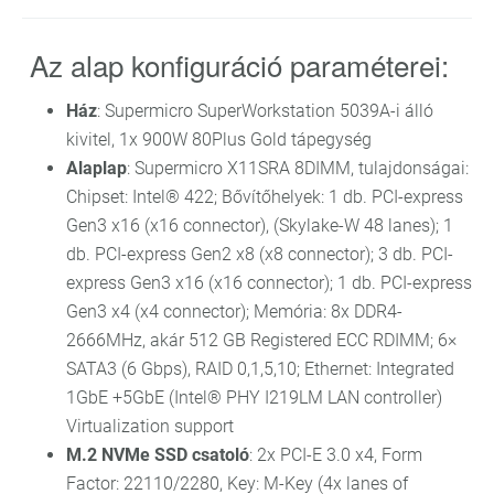
Az alap konfiguráció paraméterei:
Ház
: Supermicro SuperWorkstation 5039A-i álló
kivitel, 1x 900W 80Plus Gold tápegység
Alaplap
: Supermicro X11SRA 8DIMM, tulajdonságai:
Chipset: Intel® 422; Bővítőhelyek: 1 db. PCI-express
Gen3 x16 (x16 connector), (Skylake-W 48 lanes); 1
db. PCI-express Gen2 x8 (x8 connector); 3 db. PCI-
express Gen3 x16 (x16 connector); 1 db. PCI-express
Gen3 x4 (x4 connector); Memória: 8x DDR4-
2666MHz, akár 512 GB Registered ECC RDIMM; 6×
SATA3 (6 Gbps), RAID 0,1,5,10; Ethernet: Integrated
1GbE +5GbE (Intel® PHY I219LM LAN controller)
Virtualization support
M.2 NVMe SSD csatoló
: 2x PCI-E 3.0 x4, Form
Factor: 22110/2280, Key: M-Key (4x lanes of