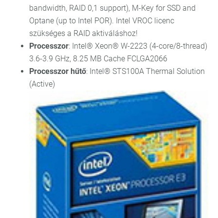
bandwidth, RAID 0,1 support), M-Key for SSD and
Optane (up to Intel POR). Intel VROC licenc
szükséges a RAID aktiváláshoz!
Processzor
: Intel® Xeon® W-2223 (4-core/8-thread)
3.6-3.9 GHz, 8.25 MB Cache FCLGA2066
Processzor hűtő
: Intel® STS100A Thermal Solution
(Active)