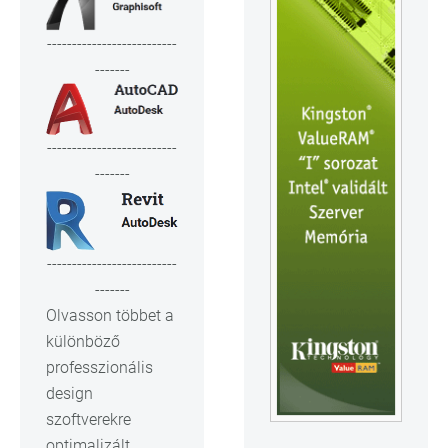
--------------------------
-------
--------------------------
-------
--------------------------
-------
Olvasson többet a
különböző
professzionális
design
szoftverekre
optimalizált