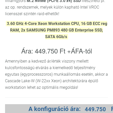
villámgyors
M.2 NVMe (PCI-E 3.0 x4) SSD
illeszthető pl.
az op. rendszernek, melyek külön kapható Intel VROC
licensszel szintén raid-elhetők!
3.60 GHz 4-Core Xeon Workstation CPU, 16 GB ECC reg
RAM, 2x SAMSUNG PM893 480 GB Enterprise SSD,
SATA 6Gb/s
Ára: 449.750 Ft +ÁFA-tól
Amennyiben a kedvező ár/érték viszony mellett
kulcsfontosságú elvárás a kiemelkedő teljesítmény
egyutas (egyprocesszoros) munkaállomás esetén, akkor a
Cascade Lake-W (W-22xx Xeon) architektúrára épülő
workstation lehet az optimális megoldás!
A konfiguráció ára: