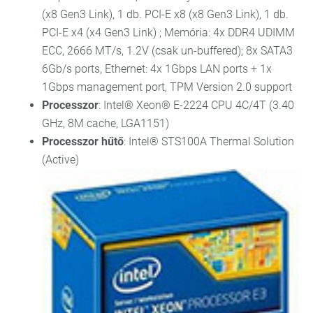
(x8 Gen3 Link), 1 db. PCI-E x8 (x8 Gen3 Link), 1 db.
PCI-E x4 (x4 Gen3 Link) ; Memória: 4x DDR4 UDIMM
ECC, 2666 MT/s, 1.2V (csak un-buffered); 8x SATA3
6Gb/s ports, Ethernet: 4x 1Gbps LAN ports + 1x
1Gbps management port, TPM Version 2.0 support
Processzor
: Intel® Xeon® E-2224 CPU 4C/4T (3.40
GHz, 8M cache, LGA1151)
Processzor hűtő
: Intel® STS100A Thermal Solution
(Active)