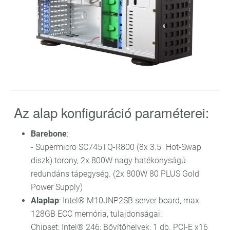
Az alap konfiguráció paraméterei:
Barebone
:
- Supermicro SC745TQ-R800 (8x 3.5" Hot-Swap
diszk) torony, 2x 800W nagy hatékonyságú
redundáns tápegység. (2x 800W 80 PLUS Gold
Power Supply)
Alaplap
: Intel® M10JNP2SB server board, max
128GB ECC memória, tulajdonságai:
Chipset: Intel® 246; Bővítőhelyek: 1 db. PCI-E x16