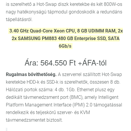
is szerelhető a Hot-Swap diszk keretekbe és két 800W-os
nagy hatékonyságú tápmodul gondoskodik a redundáns
tápellátásról.
3.40 GHz Quad-Core Xeon CPU, 8 GB UDIMM RAM, 2x
2x SAMSUNG PM883 480 GB Enterprise SSD, SATA
6Gb/s
Ára: 564.550 Ft +ÁFA-tól
Rugalmas bővíthetőség.
A szerverrel szállított Hot-Swap
keretekbe HDD-k és SSD-k is szerelhetők, összesen 8 db.
Hálózati portok száma: 4 db. 1Gb. Ethernet plusz egy
dedikált távmenedzsment port (BMC), amely Intelligent
Platform Management Interface (IPMI) 2.0 támogatással
rendelkezik és teljeskörű szerver- és KVM
távmenedzsmentet biztosít.