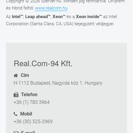
Copyright © 2026 Szerver.hu. Minden jog fenntartva. On-prem
és hibrid felhő:
www.realcom.hu
Az
Intel™
,
Leap ahead™
,
Xeon™
és a
Xeon inside™
az Intel
Corporation (Santa Clara, CA, USA) bejegyzett védjegyei.
Real.Com-94 Kft.
Cím
H-1112 Budapest, Nagyida köz 1. Hungary
Telefon
+36 (1) 783 3964
Mobil
+36 (30) 525-2969