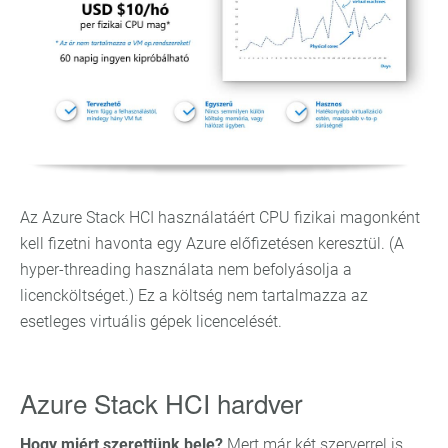
Az Azure Stack HCI használatáért CPU fizikai magonként
kell fizetni havonta egy Azure előfizetésen keresztül. (A
hyper-threading használata nem befolyásolja a
licencköltséget.) Ez a költség nem tartalmazza az
esetleges virtuális gépek licencelését.
Azure Stack HCI hardver
Hogy miért szerettünk bele?
Mert már két szerverrel is