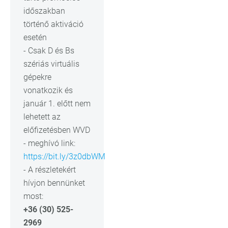
időszakban
történő aktiváció
esetén
- Csak D és Bs
szériás virtuális
gépekre
vonatkozik és
január 1. előtt nem
lehetett az
előfizetésben WVD
- meghívó link:
https://bit.ly/3z0dbWM
- A részletekért
hívjon bennünket
most:
+36 (30) 525-
2969