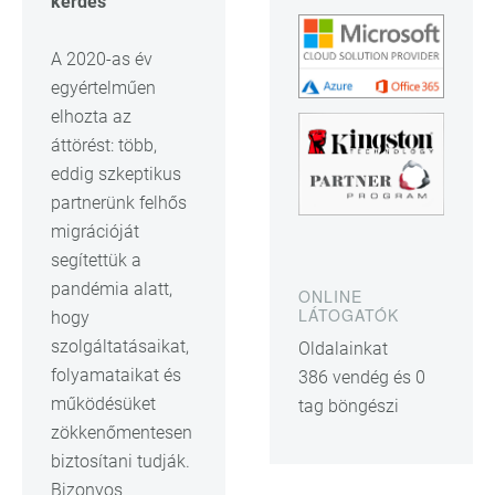
kérdés
A 2020-as év
egyértelműen
elhozta az
áttörést: több,
eddig szkeptikus
partnerünk felhős
migrációját
segítettük a
pandémia alatt,
ONLINE
LÁTOGATÓK
hogy
szolgáltatásaikat,
Oldalainkat
folyamataikat és
386 vendég és 0
működésüket
tag böngészi
zökkenőmentesen
biztosítani tudják.
Bizonyos