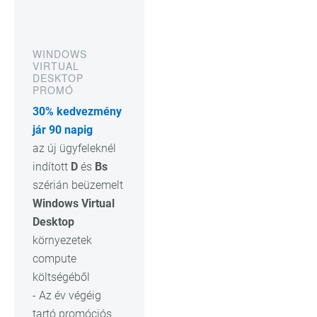
WINDOWS
VIRTUAL
DESKTOP
PROMÓ
30% kedvezmény
jár 90 napig
az új ügyfeleknél
indított
D
és
Bs
szérián beüzemelt
Windows Virtual
Desktop
környezetek
compute
költségéből
- Az év végéig
tartó promóciós