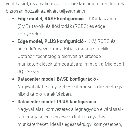
verifikációt, és a validációt, az előre konfigurált rendszerek
biztosan hozzák az elvárt teljesítményt.
Edge model, BASE konfiguráció
– KKV-k számára
(SMB), távoli- és fiókirodák (ROBO) és edge
környezetek
Edge model, PLUS konfiguráció
- KKV, ROBO és
peremkörnyezetekhez. Kihasználja az Intel®
Optane™ technológia előnyeit az erősebb
munkaterhelések támogatására, mint pl. a Microsoft
SQL Server.
Datacenter model, BASE konfiguráció
-
Nagyvállalati környezet és enterprise terhelések egy
hibrid tároló kialakításban.
Datacenter model, PLUS konfiguráció
-
Nagyvállalati környezetek a legnagyobb elvárással -
támogatja a legigényesebb kritikus gyártási
munkaterheket. Ideális egészségügyi környezetben,