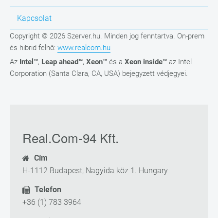
Kapcsolat
Copyright © 2026 Szerver.hu. Minden jog fenntartva. On-prem
és hibrid felhő:
www.realcom.hu
Az
Intel™
,
Leap ahead™
,
Xeon™
és a
Xeon inside™
az Intel
Corporation (Santa Clara, CA, USA) bejegyzett védjegyei.
Real.Com-94 Kft.
Cím
H-1112 Budapest, Nagyida köz 1. Hungary
Telefon
+36 (1) 783 3964