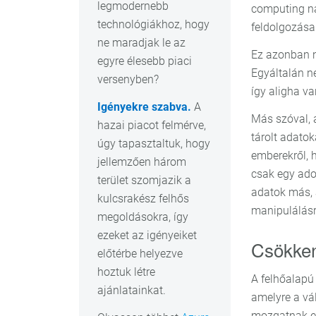
legmodernebb
computing na
technológiákhoz, hogy
feldolgozása 
ne maradjak le az
Ez azonban n
egyre élesebb piaci
Egyáltalán ne
versenyben?
így aligha v
Igényekre szabva.
A
Más szóval, 
hazai piacot felmérve,
tárolt adatok
úgy tapasztaltuk, hogy
emberekről, 
jellemzően három
csak egy ado
terület szomjazik a
adatok más, 
kulcsrakész felhős
manipulálásr
megoldásokra, így
ezeket az igényeiket
Csökken
előtérbe helyezve
hoztuk létre
A felhőalapú
ajánlatainkat.
amelyre a vá
mozgatnak ez