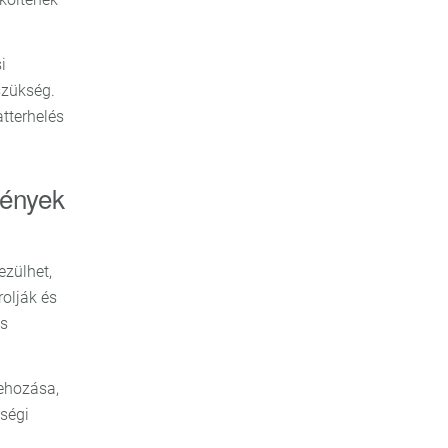
i
szükség.
tterhelés
mények
zülhet,
olják és
s
ehozása,
őségi