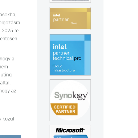
zásokba,
dolgozásra
 2025-re
lentősen
 hogy a
 nem
puting
ltal,
 hogy az
k közül