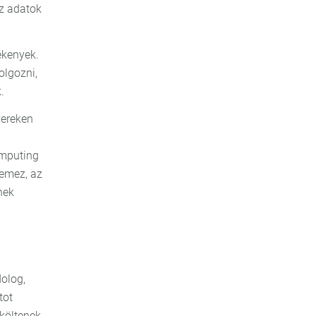
z adatok
ékenyek.
olgozni,
.
vereken
omputing
lemez, az
nek
olog,
tot
költenek