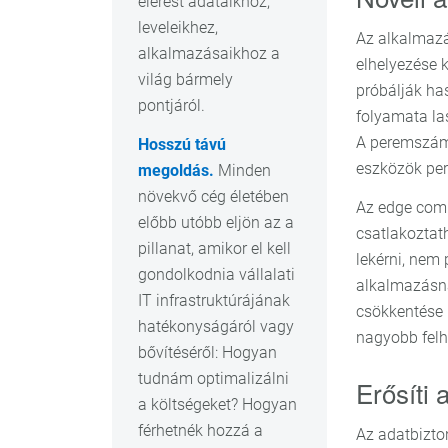
elérést adataikhoz,
leveleikhez,
Az alkalmazá
alkalmazásaikhoz a
elhelyezése k
világ bármely
próbálják ha
pontjáról.
folyamata las
A peremszámí
Hosszú távú
eszközök per
megoldás.
Minden
növekvő cég életében
Az edge comp
előbb utóbb eljön az a
csatlakoztat
pillanat, amikor el kell
lekérni, nem
gondolkodnia vállalati
alkalmazásna
IT infrastruktúrájának
csökkentése 
hatékonyságáról vagy
nagyobb felh
bővítéséről: Hogyan
tudnám optimalizálni
Erősíti
a költségeket? Hogyan
férhetnék hozzá a
Az adatbizto