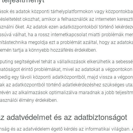
sok és adatok központi tárhelyplatformokon vagy központokba
ésleltetést okozhat, amikor a felhasználók az interneten kereszt
sználni őket. Az adatok ezen adatközpontokból történő lekérde
súvá válhat, ha a rossz internetkapcsolat miatti problémák merü
tástechnika megoldja ezt a problémát azáltal, hogy az adatoka
emén tartja a könnyebb hozzáférés érdekében.
uting segítségével tehát a vállalkozások elkerülhetik a sebessé
hatóságot érintő problémákat, mivel az adatokat a végpontokon 
 pedig egy távoli központi adatközpontból, majd vissza a végpon
k az adatközpontból történő adatlekérdezéshez szükséges uta
révén az alkalmazások optimalizálva maradnak a jobb teljesítm
asználói élmény érdekében.
 az adatvédelmet és az adatbiztonságot
nság és az adatvédelem égető kérdés az informatikai világban.