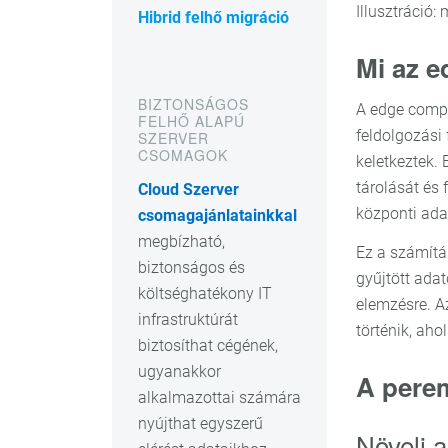
Illusztráció
Hibrid felhő migráció
Mi az 
BIZTONSÁGOS
A edge compu
FELHŐ ALAPÚ
feldolgozási
SZERVER
CSOMAGOK
keletkeztek. 
tárolását és 
Cloud Szerver
központi adat
csomagajánlatainkkal
megbízható,
Ez a számítá
biztonságos és
gyűjtött ada
költséghatékony IT
elemzésre. A
infrastruktúrát
történik, ahol
biztosíthat cégének,
ugyanakkor
A perem
alkalmazottai számára
nyújthat egyszerű
Növeli a