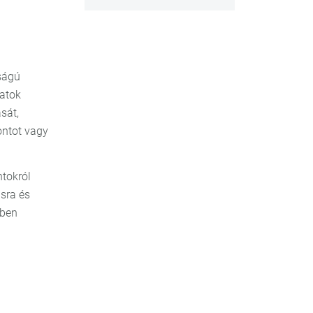
ságú
datok
sát,
ontot vagy
ntokról
sra és
tben