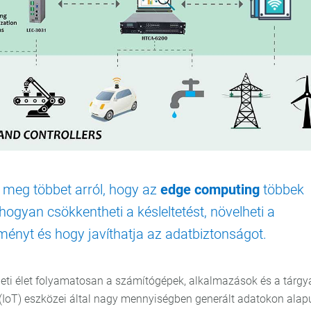
 meg többet arról, hogy az
edge computing
többek
hogyan csökkentheti a késleltetést, növelheti a
tményt és hogy javíthatja az adatbiztonságot.
eti élet folyamatosan a számítógépek, alkalmazások és a tárgy
 (IoT) eszközei által nagy mennyiségben generált adatokon alapu