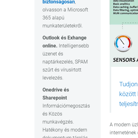
biztonságosan
,
olvasson a Microsoft
365 alapú
munkaterületekről.
Outlook és Exhange
online.
Intelligensebb
üzenet és
naptárkezelés, SPAM
szűrt és vírusírtott
levelezés.
Tudjon
Onedrive és
között 
Sharepoint
teljesí
Információmegosztás
és Közös
munkavégzés.
A modern üzl
Hatékony és modern
internetének
dokumentum tárolás