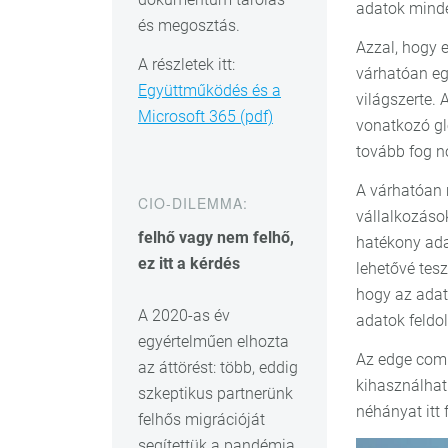
adatok minde
és megosztás.
Azzal, hogy e
A részletek itt:
várhatóan eg
Együttműködés és a
világszerte. 
Microsoft 365 (pdf)
vonatkozó glo
tovább fog n
A várhatóan 
CIO-DILEMMA:
vállalkozáso
felhő vagy nem felhő,
hatékony ada
ez itt a kérdés
lehetővé tesz
hogy az adatf
A 2020-as év
adatok feldo
egyértelműen elhozta
Az edge comp
az áttörést: több, eddig
kihasználhat
szkeptikus partnerünk
néhányat itt 
felhős migrációját
segítettük a pandémia