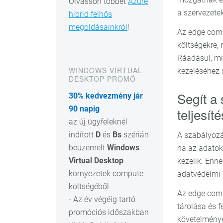
Olvasson többet
Azure
a szervezetek
hibrid felhős
megoldásainkról
!
Az edge comp
költségekre,
Ráadásul, miv
WINDOWS VIRTUAL
kezeléséhez 
DESKTOP PROMÓ
Segít a
30% kedvezmény jár
90 napig
teljesít
az új ügyfeleknél
indított
D
és
Bs
szérián
A szabályozá
beüzemelt
Windows
ha az adatok
Virtual Desktop
kezelik. En
környezetek compute
adatvédelmi 
költségéből
Az edge comp
- Az év végéig tartó
tárolása és f
promóciós időszakban
követelménye