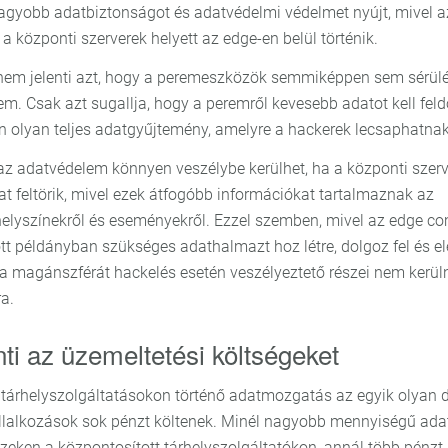
gyobb adatbiztonságot és adatvédelmi védelmet nyújt, mivel a
a központi szerverek helyett az edge-en belül történik.
em jelenti azt, hogy a peremeszközök semmiképpen sem sérül
m. Csak azt sugallja, hogy a peremről kevesebb adatot kell feld
an olyan teljes adatgyűjtemény, amelyre a hackerek lecsaphatnak
az adatvédelem könnyen veszélybe kerülhet, ha a központi szer
at feltörik, mivel ezek átfogóbb információkat tartalmaznak az
helyszínekről és eseményekről. Ezzel szemben, mivel az edge c
tt példányban szükséges adathalmazt hoz létre, dolgoz fel és e
a magánszférát hackelés esetén veszélyeztető részei nem kerül
a.
ti az üzemeltetési költségeket
 tárhelyszolgáltatásokon történő adatmozgatás az egyik olyan d
llalkozások sok pénzt költenek. Minél nagyobb mennyiségű ada
eken a központosított tárhelyszolgáltatókon, annál több pénzt 