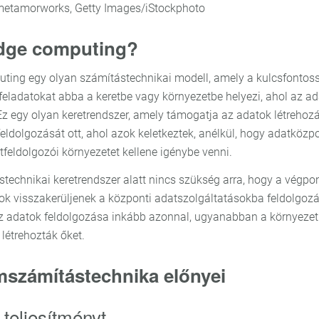
: metamorworks, Getty Images/iStockphoto
edge computing?
ting egy olyan számítástechnikai modell, amely a kulcsfontos
 feladatokat abba a keretbe vagy környezetbe helyezi, ahol az a
Ez egy olyan keretrendszer, amely támogatja az adatok létrehozá
feldolgozását ott, ahol azok keletkeztek, anélkül, hogy adatközp
feldolgozói környezetet kellene igénybe venni.
stechnikai keretrendszer alatt nincs szükség arra, hogy a végpo
tok visszakerüljenek a központi adatszolgáltatásokba feldolgozá
z adatok feldolgozása inkább azonnal, ugyanabban a környeze
 létrehozták őket.
számítástechnika előnyei
 teljesítményt