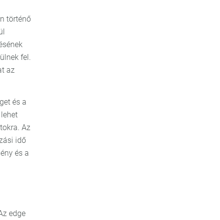
n történő
ül
zésének
lnek fel.
t az
get és a
lehet
tokra. Az
zási idő
ény és a
 Az edge