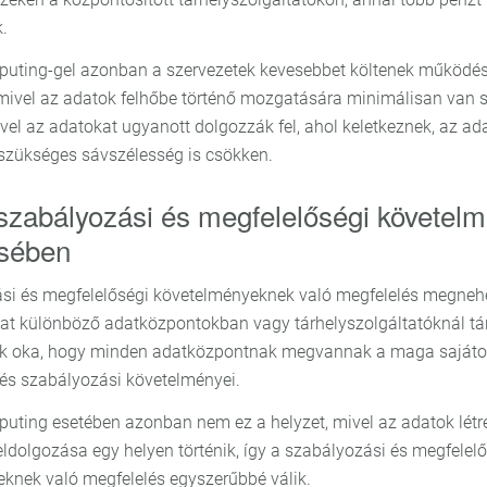
.
uting-gel azonban a szervezetek kevesebbet költenek működés
 mivel az adatok felhőbe történő mozgatására minimálisan van 
el az adatokat ugyanott dolgozzák fel, ahol keletkeznek, az ada
szükséges sávszélesség is csökken.
 szabályozási és megfelelőségi követel
ésében
si és megfelelőségi követelményeknek való megfelelés megnehe
at különböző adatközpontokban vagy tárhelyszolgáltatóknál tár
nek oka, hogy minden adatközpontnak megvannak a maga sajáto
és szabályozási követelményei.
uting esetében azonban nem ez a helyzet, mivel az adatok létr
eldolgozása egy helyen történik, így a szabályozási és megfelel
knek való megfelelés egyszerűbbé válik.