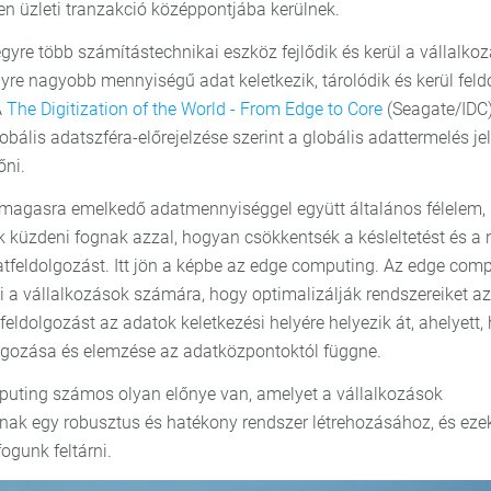
n üzleti tranzakció középpontjába kerülnek.
gyre több számítástechnikai eszköz fejlődik és kerül a vállalko
yre nagyobb mennyiségű adat keletkezik, tárolódik és kerül fel
A
The Digitization of the World - From Edge to Core
(Seagate/IDC)
bális adatszféra-előrejelzése szerint a globális adattermelés je
őni.
magasra emelkedő adatmennyiséggel együtt általános félelem,
k küzdeni fognak azzal, hogyan csökkentsék a késleltetést és a
tfeldolgozást. Itt jön a képbe az edge computing. Az edge com
i a vállalkozások számára, hogy optimalizálják rendszereiket azá
eldolgozást az adatok keletkezési helyére helyezik át, ahelyett,
lgozása és elemzése az adatközpontoktól függne.
uting számos olyan előnye van, amelyet a vállalkozások
nak egy robusztus és hatékony rendszer létrehozásához, és eze
fogunk feltárni.