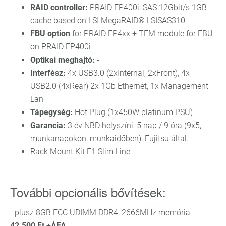
RAID controller:
PRAID EP400i, SAS 12Gbit/s 1GB
cache based on LSI MegaRAID® LSISAS310
FBU option
for PRAID EP4xx + TFM module for FBU
on PRAID EP400i
Optikai meghajtó:
-
Interfész:
4x USB3.0 (2xInternal, 2xFront), 4x
USB2.0 (4xRear)
2x 1Gb Ethernet, 1x Management
Lan
Tápegység:
Hot Plug (1x450W platinum PSU)
Garancia:
3 év NBD helyszíni, 5 nap / 9 óra (9x5,
munkanapokon, munkaidőben), Fujitsu által.
Rack Mount Kit F1 Slim Line
--------------------------------------------
További opcionális bővítések:
- plusz 8GB ECC UDIMM DDR4, 2666MHz memória ---
42.500 Ft +ÁFA