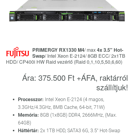
PRIMERGY RX1330 M4
/ max
4x 3.5" Hot-
Swap
/ Intel Xeon E-2124/ 8GB ECC/ 2x1TB
HDD/ CP400i HW Raid vezérlő (Raid 0,1,10,5,50,6,60)
Ára: 375.500 Ft +ÁFA, raktárról
szállítjuk!
Processzor:
Intel Xeon E-2124 (4 magos,
3.3GHz/4.3GHz, 8MB Cache, 64-bit, 71W)
Memória:
8GB (1x8GB) DDR4, 2666MHz, (Max.
64GB)
Háttértár:
2x 1TB HDD, SATA3 6G, 3.5" Hot-Swap