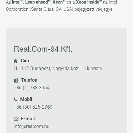
Az
Intel™
,
Leap ahead™
,
Xeon™
és a
Xeon inside™
az Intel
Corporation (Santa Clara, CA, USA) bejegyzett védjegyei.
Real.Com-94 Kft.
Cím
H-1112 Budapest, Nagyida köz 1. Hungary
Telefon
+36 (1) 783 3964
Mobil
+36 (30) 525-2969
E-mail
info@realcom.hu