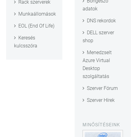
Böngésző
Rack szerverek
adatok
Munkaállomások
DNS rekordok
EOL (End Of Life)
DELL szerver
Keresés
shop
kulcsszóra
Menedzselt
Azure Virtual
Desktop
szolgáltatás
Szerver Fórum
Szerver Hírek
MINŐSÍTÉSEINK