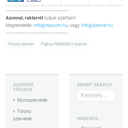
--------------------------------------------
Azonnal, raktárról
tudjuk szálltani!
Megrendelés:
info@realcom.hu
, vagy
info@szerver.hu
--------------------------------------------
Torony szerver
Fujitsu PRIMERGY szerver
SZERVER
SMART SEARCH
TÍPUSOK
Microszerverek
Torony
HASZNOS
szerverek