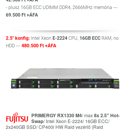
- plusz 16GB ECC UDIMM DDR4, 2666MHz memória ---
69.500 Ft +ÁFA
2.5" konfig:
Intel Xeon
E-2224
CPU,
16GB ECC
RAM, no
HDD ---
480.500 Ft +ÁFA
PRIMERGY RX1330 M4
/ max
8x 2.5" Hot-
Swap
/ Intel Xeon E-2224/ 16GB ECC/
2x240GB SSD/ CP400i HW Raid vezérlő (Raid