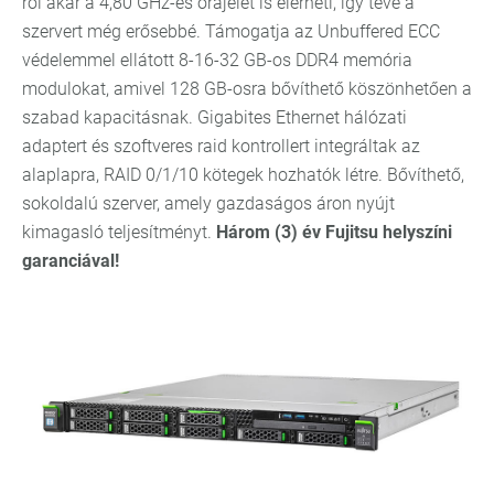
ről akár a 4,80 GHz-es órajelet is elérheti, így téve a
szervert még erősebbé. Támogatja az Unbuffered ECC
védelemmel ellátott 8-16-32 GB-os DDR4 memória
modulokat, amivel 128 GB-osra bővíthető köszönhetően a
szabad kapacitásnak. Gigabites Ethernet hálózati
adaptert és szoftveres raid kontrollert integráltak az
alaplapra, RAID 0/1/10 kötegek hozhatók létre. Bővíthető,
sokoldalú szerver, amely gazdaságos áron nyújt
kimagasló teljesítményt.
Három (3) év Fujitsu helyszíni
garanciával!