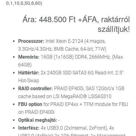
0,1,10,5,50,6,60)
Ára: 448.500 Ft +ÁFA, raktárról
szállítjuk!
Processzor:
Intel Xeon E-2124 (4 magos,
3.3GHz/4.3GHz, 8MB Cache, 64-bit, 71W)
Memória:
16GB (1x16GB) DDR4, 2666MHz, (Max.
64GB)
Háttértár:
2x 240GB SSD SATA3 6G Read-Int. 2.5"
Hot-Swap
RAID controller:
PRAID EP400i, SAS 12Gbit/s 1GB
cache based on LSI MegaRAID® LSISAS310
FBU option
for PRAID EP4xx + TFM module for FBU
on PRAID EP400i
Optikai meghajtó:
-
Interfész:
4x USB3.0 (2xInternal, 2xFront), 4x
USB2.0 (4xRear)
2x 1Gb Ethernet, 1x Management