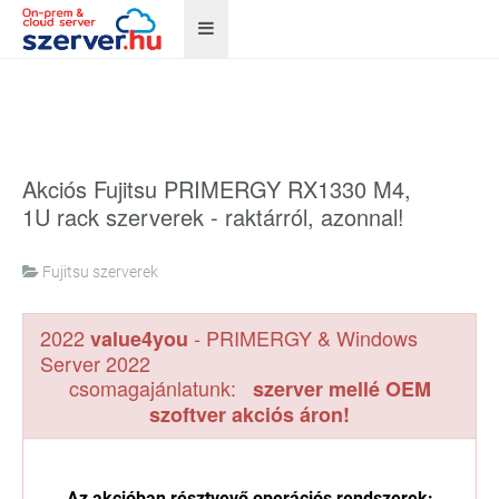
Akciós Fujitsu PRIMERGY RX1330 M4,
1U rack szerverek - raktárról, azonnal!
Fujitsu szerverek
2022
- PRIMERGY & Windows
value4you
Server 2022
csomagajánlatunk:
szerver mellé OEM
szoftver akciós áron!
Az akcióban résztvevő operációs rendszerek: