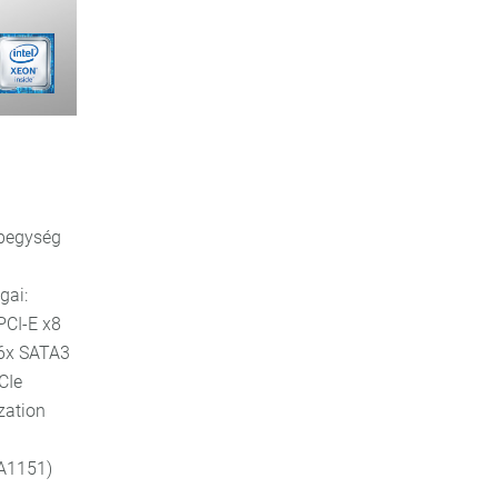
ápegység
gai:
PCI-E x8
 6x SATA3
CIe
zation
GA1151)