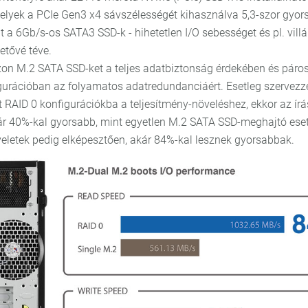
elyek a PCIe Gen3 x4 sávszélességét kihasználva 5,3-szor gyo
t a 6Gb/s-os SATA3 SSD-k - hihetetlen I/O sebességet és pl. vil
etővé téve.
on M.2 SATA SSD-ket a teljes adatbiztonság érdekében és páros
gurációban az folyamatos adatredundanciáért. Esetleg szervezz
 RAID 0 konfigurációkba a teljesítmény-növeléshez, ekkor az írá
r 40%-kal gyorsabb, mint egyetlen M.2 SATA SSD-meghajtó eset
eletek pedig elképesztően, akár 84%-kal lesznek gyorsabbak.