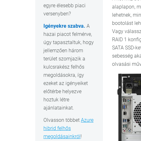
egyre élesebb piaci
alaplapon, m
versenyben?
lehetnek, min
bootolást leh
Igényekre szabva.
A
Vagy válassz
hazai piacot felmérve,
RAID 1 konfi
úgy tapasztaltuk, hogy
SATA SSD-ket
jellemzően három
sebesség aká
terület szomjazik a
olvasási műv
kulcsrakész felhős
megoldásokra, így
ezeket az igényeiket
előtérbe helyezve
hoztuk létre
ajánlatainkat.
Olvasson többet
Azure
hibrid felhős
megoldásainkról
!