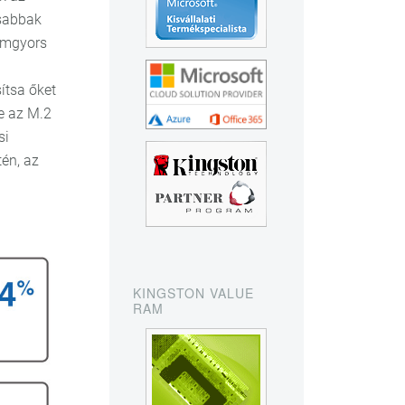
rsabbak
lámgyors
ítsa őket
e az M.2
si
én, az
KINGSTON VALUE
RAM