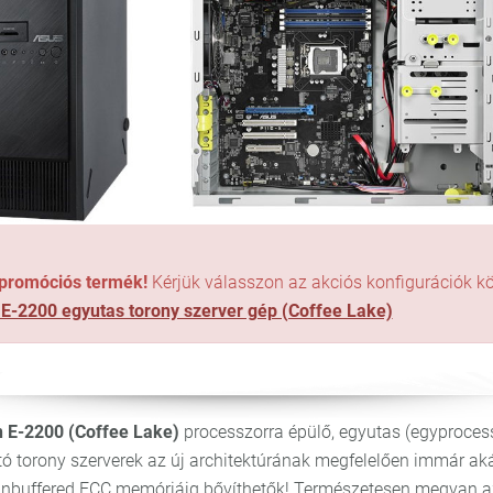
 promóciós termék!
Kérjük válasszon az akciós konfigurációk kö
 E-2200 egyutas torony szerver gép (Coffee Lake)
n E-2200 (Coffee Lake)
processzorra épülő, egyutas (egyproces
tó torony szerverek az új architektúrának megfelelően immár a
nbuffered ECC memóriáig bővíthetők! Természetesen megvan a