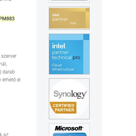
 PM883
szerver
nál,
) darab
 érhető el
k az