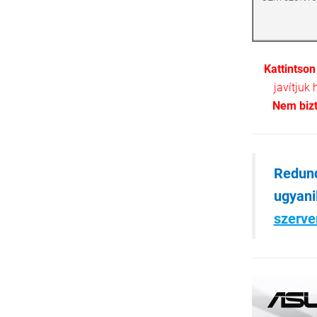
Kattintson
javítjuk
Nem biz
Redund
ugyani
szerve