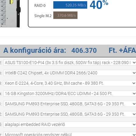
A konfiguráció ára:
Ft. +ÁFA
z:
p:
:
:
:
:
ő:
: