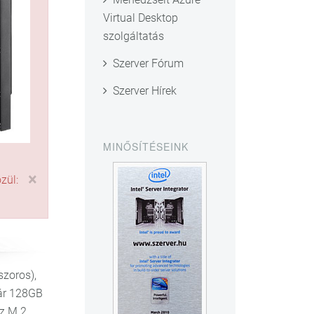
Virtual Desktop
szolgáltatás
Szerver Fórum
Szerver Hírek
MINŐSÍTÉSEINK
×
zül:
szoros),
kár 128GB
z M.2