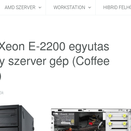
AMD SZERVER
WORKSTATION
HIBRID FEL
l Xeon E-2200 egyutas
y szerver gép (Coffee
)
ók