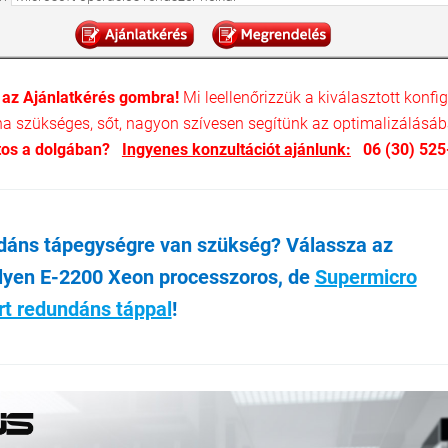
 az Ajánlatkérés gombra!
Mi leellenőrizzük a kiválasztott konfig
 ha szükséges, sőt, nagyon szívesen segítünk az optimalizálásáb
tos a dolgában?
Ingyenes konzultációt ajánlunk:
06 (30) 525
áns tápegységre van szükség? Válassza az
lyen E-2200 Xeon processzoros, de
Supermicro
rt redundáns táppal
!