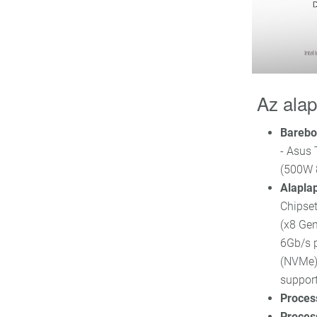
Az alap
Bareb
- Asus 
(500W 
Alapla
Chipset
(x8 Gen
6Gb/s 
(NVMe) 
suppor
Proces
Proces