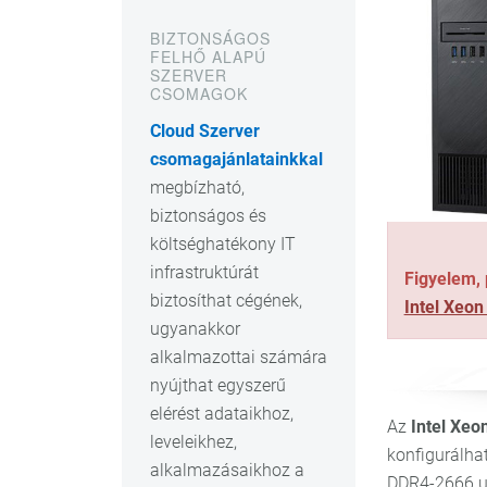
BIZTONSÁGOS
FELHŐ ALAPÚ
SZERVER
CSOMAGOK
Cloud Szerver
csomagajánlatainkkal
megbízható,
biztonságos és
költséghatékony IT
infrastruktúrát
Figyelem,
biztosíthat cégének,
Intel Xeon
ugyanakkor
alkalmazottai számára
nyújthat egyszerű
elérést adataikhoz,
Az
Intel Xeo
leveleikhez,
konfigurálha
alkalmazásaikhoz a
DDR4-2666 u