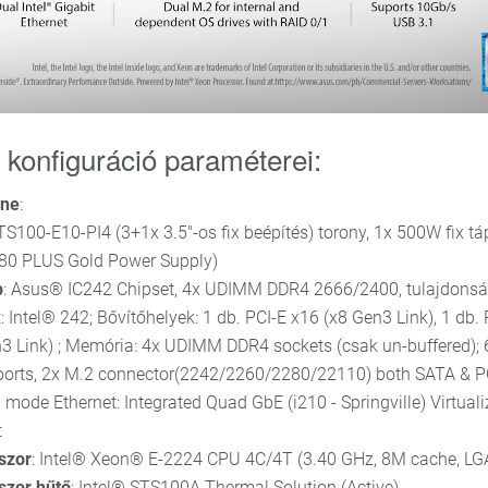
 konfiguráció paraméterei:
one
:
TS100-E10-PI4 (3+1x 3.5"-os fix beépítés) torony, 1x 500W fix t
80 PLUS Gold Power Supply)
p
: Asus® IC242 Chipset, 4x UDIMM DDR4 2666/2400, tulajdonsá
: Intel® 242; Bővítőhelyek: 1 db. PCI-E x16 (x8 Gen3 Link), 1 db. 
3 Link) ; Memória: 4x UDIMM DDR4 sockets (csak un-buffered);
ports, 2x M.2 connector(2242/2260/2280/22110) both SATA & P
mode Ethernet: Integrated Quad GbE (i210 - Springville) Virtuali
t
szor
: Intel® Xeon® E-2224 CPU 4C/4T (3.40 GHz, 8M cache, L
szor hűtő
: Intel® STS100A Thermal Solution (Active)