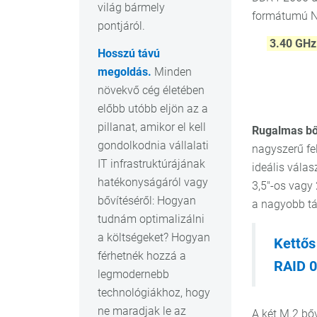
világ bármely
formátumú NV
pontjáról.
3.40 GH
Hosszú távú
megoldás.
Minden
növekvő cég életében
előbb utóbb eljön az a
pillanat, amikor el kell
Rugalmas bőv
gondolkodnia vállalati
nagyszerű fel
IT infrastruktúrájának
ideális vála
hatékonyságáról vagy
3,5"-os vagy
bővítéséről: Hogyan
a nagyobb tá
tudnám optimalizálni
a költségeket? Hogyan
Kettős
férhetnék hozzá a
RAID 0
legmodernebb
technológiákhoz, hogy
ne maradjak le az
A két M.2 bő