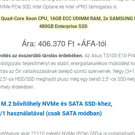
Me PCIe SSD, Intel Optane és Intel vPRO támogatás is.
z Quad-Core Xeon CPU, 16GB ECC UDIMM RAM, 2x SAMSUNG
480GB Enterprise SSD
Ára: 406.370 Ft +ÁFA-tól
ítés az ésszerűbb tárolás érdekében.
Az Asus TS100-E10-PI4 
dolgozási teljesítményt és stabil, energiatakarékos működést kí
sztás az Ön vállalkozásának belépő szintű szervernek. Négy (3+1
 2,5"-os HDD/SSD meghajtó plusz még egy belső 2,5"-os SSD-hely
rhely érdekében.
 M.2 bővítőhely NVMe és SATA SSD-khez,
/1 használatával (csak SATA módban)
vítőhelyre akár 22110 méretű NVMe (PCIe) SSD-k is installálható