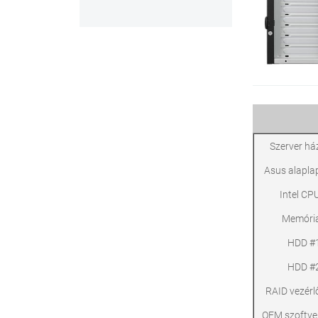
Szerver há
Asus alapla
Intel CPU
Memória
HDD #1
HDD #2
RAID vezérl
OEM szoftver