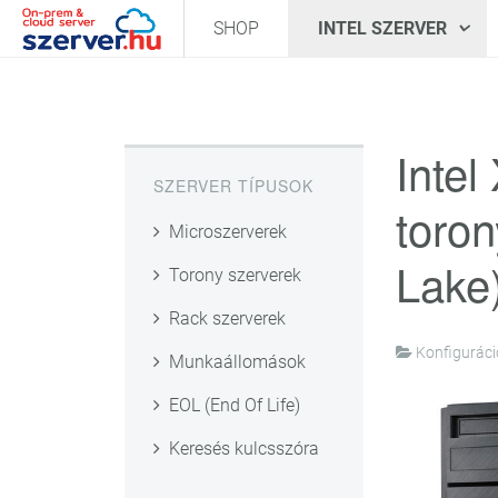
SHOP
INTEL SZERVER
Inte
SZERVER TÍPUSOK
toron
Microszerverek
Lake
Torony szerverek
Rack szerverek
Konfiguráci
Munkaállomások
EOL (End Of Life)
Keresés kulcsszóra