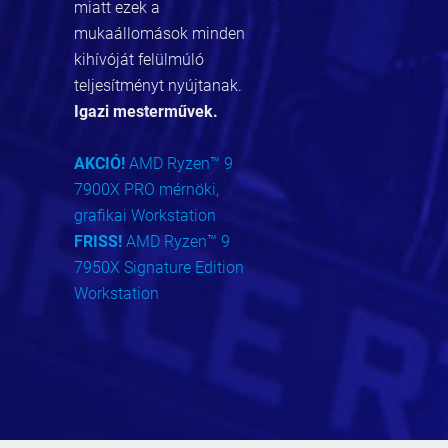
miatt ezek a
mukaállomások minden
kihívóját felülmúló
teljesítményt nyújtanak.
Igazi mesterművek.
AKCIÓ!
AMD Ryzen™ 9
7900X PRO mérnöki,
grafikai Workstation
FRISS!
AMD Ryzen™ 9
7950X Signature Edition
Workstation