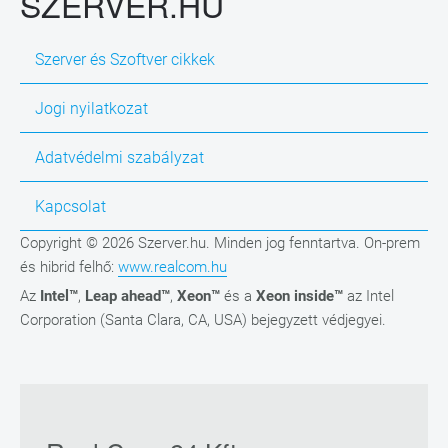
SZERVER.HU
Szerver és Szoftver cikkek
Jogi nyilatkozat
Adatvédelmi szabályzat
Kapcsolat
Copyright © 2026 Szerver.hu. Minden jog fenntartva. On-prem
és hibrid felhő:
www.realcom.hu
Az
Intel™
,
Leap ahead™
,
Xeon™
és a
Xeon inside™
az Intel
Corporation (Santa Clara, CA, USA) bejegyzett védjegyei.