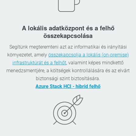
A lokális adatközpont és a felhő
összekapcsolása
Segítünk megteremteni azt az informatikai és irányítási
környezetet, amely
összekapcsolja a lokális (on-premise)
infrastruktúrát és a felhőt
, valamint képes mindkettő
menedzsmentjére, a költségek kontrollálására és az elvárt
biztonsági szint biztosítására.
Azure Stack HCI - hibrid felhő