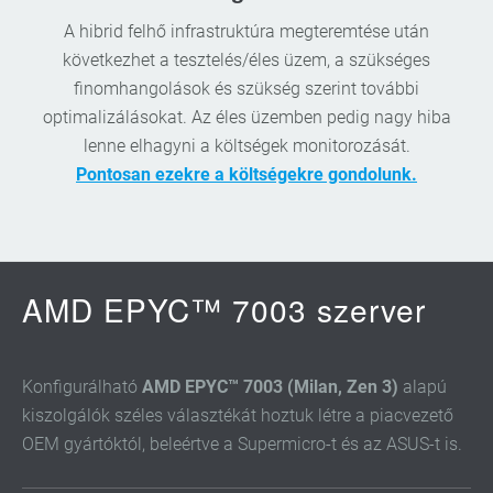
A hibrid felhő infrastruktúra megteremtése után
következhet a tesztelés/éles üzem, a szükséges
finomhangolások és szükség szerint további
optimalizálásokat. Az éles üzemben pedig nagy hiba
lenne elhagyni a költségek monitorozását.
Pontosan ezekre a költségekre gondolunk.
AMD EPYC™ 7003 szerver
Konfigurálható
AMD EPYC™ 7003 (Milan, Zen 3)
alapú
kiszolgálók széles választékát hoztuk létre a piacvezető
OEM gyártóktól, beleértve a Supermicro-t és az ASUS-t is.