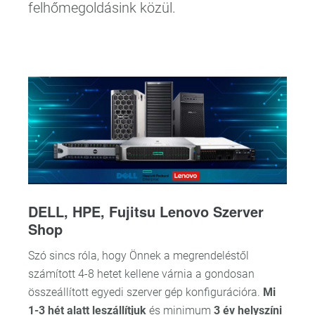
felhőmegoldásink közül.
DELL, HPE, Fujitsu Lenovo Szerver
Shop
Szó sincs róla, hogy Önnek a megrendeléstől
számított 4-8 hetet kellene várnia a gondosan
összeállított egyedi szerver gép konfigurációra.
Mi
1-3 hét alatt leszállítjuk
és minimum
3 év helyszíni