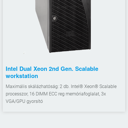
Intel Dual Xeon 2nd Gen. Scalable
workstation
Maximális skálázhatóság: 2 db. Intel® Xeon® Scalable
processzor, 16 DIMM ECC reg memóriafoglalat, 3x
VGA/GPU gyorsító