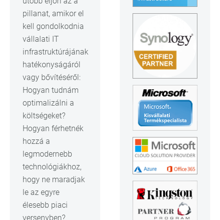
utóbb eljön az a
pillanat, amikor el
kell gondolkodnia
vállalati IT
infrastruktúrájának
hatékonyságáról
vagy bővítéséről:
Hogyan tudnám
optimalizálni a
költségeket?
Hogyan férhetnék
hozzá a
legmodernebb
technológiákhoz,
hogy ne maradjak
le az egyre
élesebb piaci
versenyben?