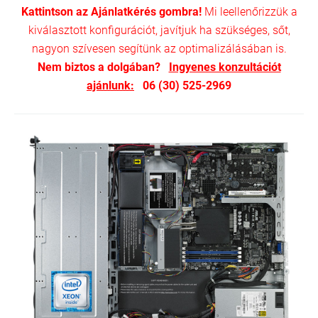
Kattintson az Ajánlatkérés gombra!
Mi leellenőrizzük a
kiválasztott konfigurációt, javítjuk ha szükséges, sőt,
nagyon szívesen segítünk az optimalizálásában is.
Nem biztos a dolgában?
Ingyenes konzultációt
ajánlunk:
06 (30) 525-2969