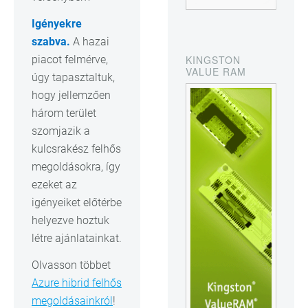
Igényekre
szabva.
A hazai
KINGSTON
piacot felmérve,
VALUE RAM
úgy tapasztaltuk,
hogy jellemzően
három terület
szomjazik a
kulcsrakész felhős
megoldásokra, így
ezeket az
igényeiket előtérbe
helyezve hoztuk
létre ajánlatainkat.
Olvasson többet
Azure hibrid felhős
megoldásainkról
!