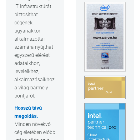
IT infrastruktúrát
biztosíthat
cégének,
ugyanakkor
alkalmazottai
számára nyújthat
egyszerű elérést
adataikhoz,
leveleikhez,
alkalmazásaikhoz
a világ bármely
pontjáról.
Hosszú távú
megoldás.
Minden növekvő
cég életében előbb