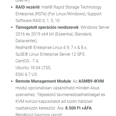
over-IP)
RAID vezérlő
: Intel® Rapid Storage Technology
Enterprise (RSTe) (For Linux/Windows), Support
Software RAID 0, 1, 5, 10
Támogatott operációs rendszerek
: Windows Server
2016 és 2019 x64 bit (Essential, Standard,
Datacenter),
RedHat® Enterprise Linux 6.9, 7.x & 8.x,
SuSE® Linux Enterprise Server 12 SP3,
CentOS - 7.4,
Ubuntu 18.04 LTSS,
ESXi 6.7 U3
Remote Management Module
: Az
ASMB9-iKVM
modul opcionálisan vásárolható minden Asus
szerverhez. Teljeskörű távmenedzselhetőséget és
KVM konzol kapcsolatot ad külön hálózati
csatlakozón keresztül. Ára:
8.500 Ft +ÁFA
.
Rendkívül hasznos opció!