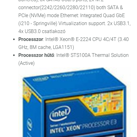
connector(2242/2260/2280/22110) both SATA &
PCIe (NVMe) mode Ethernet: Integrated Quad GbE
(i210 - Springville) Virtualization support. 2x USB3.1,
4x USB3.0 csatlakozó
Processzor
: Intel® Xeon® E-2224 CPU 4C/4T (3.40
GHz, 8M cache, LGA1151)
Processzor hűtő
: Intel® STS100A Thermal Solution
(Active)