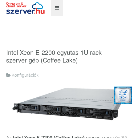
Intel Xeon E-2200 egyutas 1U rack
szerver gép (Coffee Lake)
Konfigurációk
Az
Intel Xeon E-2200 (Coffee Lake)
processzorra épülő,