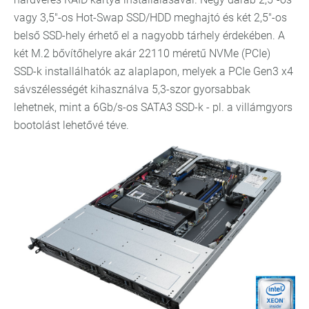
vagy 3,5"-os Hot-Swap SSD/HDD meghajtó és két 2,5"-os
belső SSD-hely érhető el a nagyobb tárhely érdekében. A
két M.2 bővítőhelyre akár 22110 méretű NVMe (PCIe)
SSD-k installálhatók az alaplapon, melyek a PCIe Gen3 x4
sávszélességét kihasználva 5,3-szor gyorsabbak
lehetnek, mint a 6Gb/s-os SATA3 SSD-k - pl. a villámgyors
bootolást lehetővé téve.