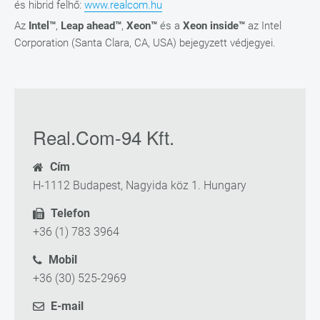
és hibrid felhő:
www.realcom.hu
Az
Intel™
,
Leap ahead™
,
Xeon™
és a
Xeon inside™
az Intel
Corporation (Santa Clara, CA, USA) bejegyzett védjegyei.
Real.Com-94 Kft.
Cím
H-1112 Budapest, Nagyida köz 1. Hungary
Telefon
+36 (1) 783 3964
Mobil
+36 (30) 525-2969
E-mail