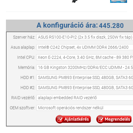
A konfiguráció ára:
Szerver ház:
Asus alaplap:
Intel CPU:
Memória:
HDD #1:
HDD #2:
RAID vezérlő:
OEM szoftver: