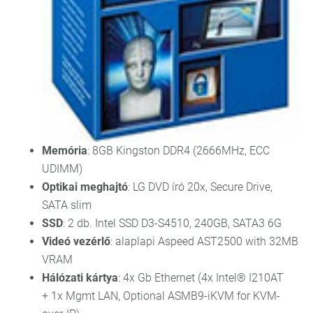
Memória
: 8GB Kingston DDR4 (2666MHz, ECC
UDIMM)
Optikai meghajtó
: LG DVD író 20x, Secure Drive,
SATA slim
SSD
: 2 db. Intel SSD D3-S4510, 240GB, SATA3 6G
Videó vezérlő
: alaplapi Aspeed AST2500 with 32MB
VRAM
Hálózati kártya
: 4x Gb Ethernet (4x Intel® I210AT
+ 1x Mgmt LAN, Optional ASMB9-iKVM for KVM-