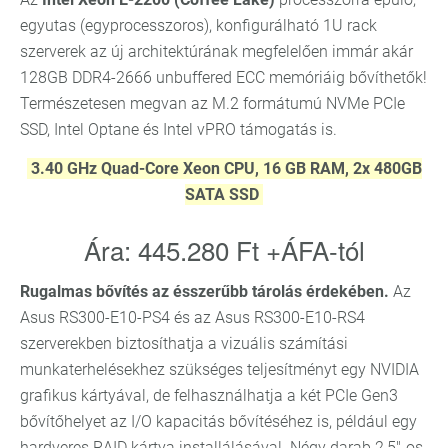
egyutas (egyprocesszoros), konfigurálható 1U rack
szerverek az új architektúrának megfelelően immár akár
128GB DDR4-2666 unbuffered ECC memóriáig bővíthetők!
Természetesen megvan az M.2 formátumú NVMe PCIe
SSD, Intel Optane és Intel vPRO támogatás is.
3.40 GHz Quad-Core Xeon CPU, 16 GB RAM, 2x 480GB
SATA SSD
Ára: 445.280 Ft +ÁFA-tól
Rugalmas bővítés az ésszerűbb tárolás érdekében.
Az
Asus RS300-E10-PS4 és az Asus RS300-E10-RS4
szerverekben biztosíthatja a vizuális számítási
munkaterhelésekhez szükséges teljesítményt egy NVIDIA
grafikus kártyával, de felhasználhatja a két PCIe Gen3
bővítőhelyet az I/O kapacitás bővítéséhez is, például egy
hardveres RAID kártya installálásával. Négy darab 2,5"-os