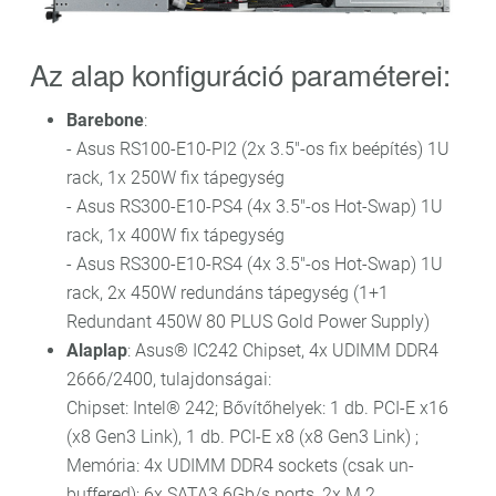
Az alap konfiguráció paraméterei:
Barebone
:
- Asus RS100-E10-PI2 (2x 3.5"-os fix beépítés) 1U
rack, 1x 250W fix tápegység
- Asus RS300-E10-PS4 (4x 3.5"-os Hot-Swap) 1U
rack, 1x 400W fix tápegység
- Asus RS300-E10-RS4 (4x 3.5"-os Hot-Swap) 1U
rack, 2x 450W redundáns tápegység (1+1
Redundant 450W 80 PLUS Gold Power Supply)
Alaplap
: Asus® IC242 Chipset, 4x UDIMM DDR4
2666/2400, tulajdonságai:
Chipset: Intel® 242; Bővítőhelyek: 1 db. PCI-E x16
(x8 Gen3 Link), 1 db. PCI-E x8 (x8 Gen3 Link) ;
Memória: 4x UDIMM DDR4 sockets (csak un-
buffered); 6x SATA3 6Gb/s ports, 2x M.2