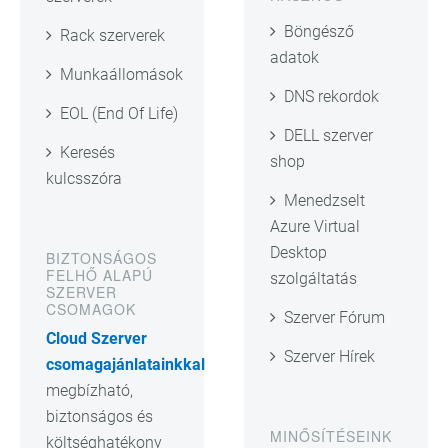
Böngésző
Rack szerverek
adatok
Munkaállomások
DNS rekordok
EOL (End Of Life)
DELL szerver
Keresés
shop
kulcsszóra
Menedzselt
Azure Virtual
Desktop
BIZTONSÁGOS
FELHŐ ALAPÚ
szolgáltatás
SZERVER
CSOMAGOK
Szerver Fórum
Cloud Szerver
Szerver Hírek
csomagajánlatainkkal
megbízható,
biztonságos és
MINŐSÍTÉSEINK
költséghatékony