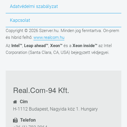
Adatvédelmi szabályzat
Kapcsolat
Copyright © 2026 Szerver.hu. Minden jog fenntartva. On-prem
és hibrid felhő:
www.realcom.hu
Az
Intel™
,
Leap ahead™
,
Xeon™
és a
Xeon inside™
az Intel
Corporation (Santa Clara, CA, USA) bejegyzett védjegyei.
Real.Com-94 Kft.
Cím
H-1112 Budapest, Nagyida köz 1. Hungary
Telefon