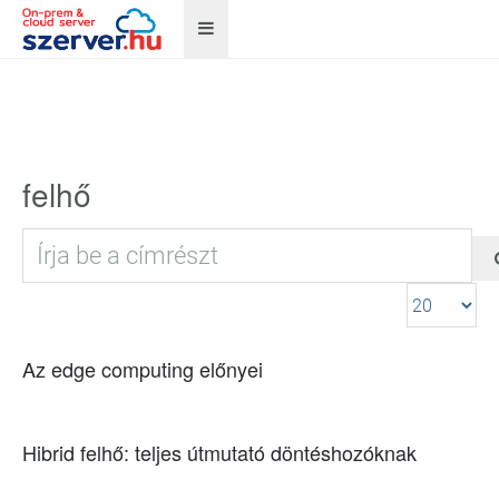
felhő
Írja be a címrészt
Tételek #
Az edge computing előnyei
Hibrid felhő: teljes útmutató döntéshozóknak