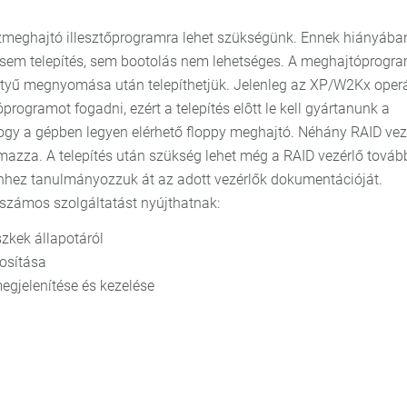
zmeghajtó illesztőprogramra lehet szükségünk. Ennek hiányába
gy sem telepítés, sem bootolás nem lehetséges. A meghajtóprogr
entyű megnyomása után telepíthetjük. Jelenleg az XP/W2Kx oper
rogramot fogadni, ezért a telepítés elôtt le kell gyártanunk a
 hogy a gépben legyen elérhető floppy meghajtó. Néhány RAID vez
azza. A telepítés után szükség lehet még a RAID vezérlő továb
 Ehhez tanulmányozzuk át az adott vezérlők dokumentációját.
számos szolgáltatást nyújthatnak:
szkek állapotáról
tosítása
megjelenítése és kezelése