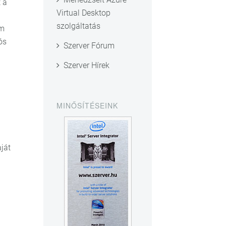
t a
Virtual Desktop
szolgáltatás
em
ós
Szerver Fórum
Szerver Hírek
MINŐSÍTÉSEINK
ját