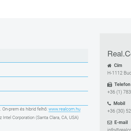
Real.C
Cím
H-1112 Bud
Telefon
+36 (1) 78
Mobil
. On-prem és hibrid felhő:
www.realcom.hu
+36 (30) 5
z Intel Corporation (Santa Clara, CA, USA)
E-mail
info@realc