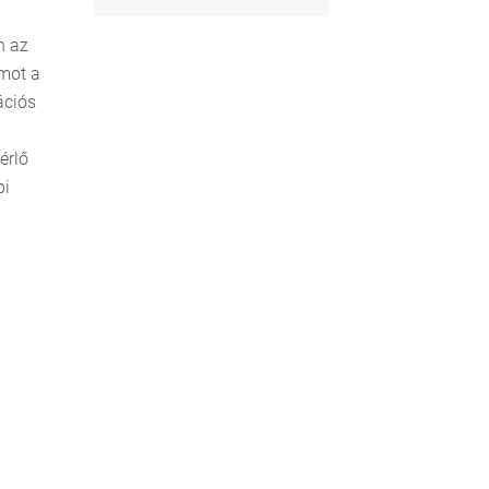
n az
amot a
ációs
érlő
bi