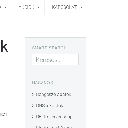
Ő
AKCIÓK
KAPCSOLAT
ek
SMART SEARCH
HASZNOS
Böngésző adatok
DNS rekordok
kai -
DELL szerver shop
Menedzselt Azure