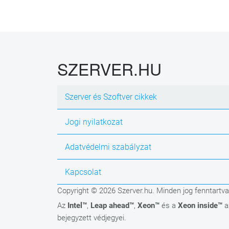
SZERVER.HU
Szerver és Szoftver cikkek
Jogi nyilatkozat
Adatvédelmi szabályzat
Kapcsolat
Copyright © 2026 Szerver.hu. Minden jog fenntartva
Az
Intel™
,
Leap ahead™
,
Xeon™
és a
Xeon inside™
a
bejegyzett védjegyei.