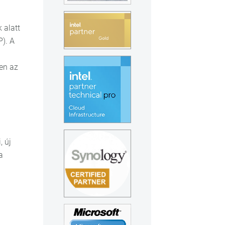
i
 alatt
). A
ben az
, új
a