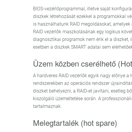
BIOS-vezérlőprogrammal, illetve saját konfigurá
diszkek létrehozását ezekkel a programokkal vég
is használhatunk RAID megoldásokat, amelyek a
RAID vezérlôk maszkolásának egy logikus követ
diagnosztikai programok nem érik el a diszket,
esetben a diszkek SMART adatai sem elérhetőe
Üzem közben cserélhető (Hot
A hardveres RAID vezérlők egyik nagy előnye a 
rendszerekben az operációs rendszer újraindítás
diszket behelyezni, a RAID-et javítani, esetleg 
kiszolgáló üzemeltetése során. A professzionál
tartalmaznak.
Melegtartalék (hot spare)