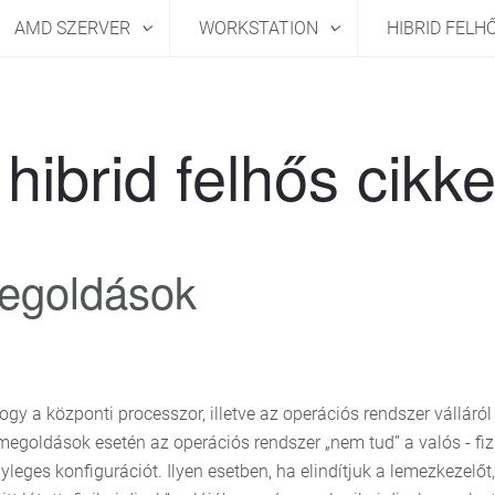
AMD SZERVER
WORKSTATION
HIBRID FELH
hibrid felhős cikk
egoldások
y a központi processzor, illetve az operációs rendszer válláról
megoldások esetén az operációs rendszer „nem tud” a valós - fizi
nyleges konfigurációt. Ilyen esetben, ha elindítjuk a lemezkezelőt,