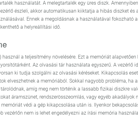
rtalék használatát. A melegtartalék egy üres diszk. Amennyiben
érlő észleli, akkor automatikusan kiiktatja a hibás diszket és 
használásával. Ennek a megoldásnak a használatával fokozható a
enthetô a helyreállítási idő.
me
) használ a teljesítmény növelésére. Ezt a memóriát alapvetően 
gyorsítótárként. Az olvasási tár használata egyszerű. A vezérlő id
orsan ki tudja szolgálni az olvasási kéréseket. Kikapcsolás eset
datok elveszhetnek a memóriából. Sokkal nagyobb probléma, ha a
 tárolódnak, amíg meg nem történik a lassabb fizikai diszkre val
datokat áramszünet, rendszerösszeomlás, vagy egyéb akadályok m
e memóriát védi a gép kikapcsolása után is. Ilyenkor bekapcsolá
öbb vezérlőn nem is lehet engedélyezni az írási memória használa