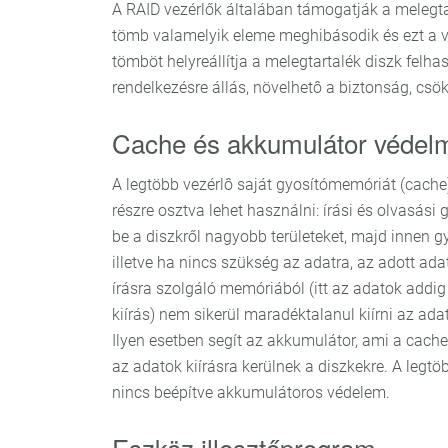
A RAID vezérlők általában támogatják a melegta
tömb valamelyik eleme meghibásodik és ezt a vez
tömböt helyreállítja a melegtartalék diszk fel
rendelkezésre állás, növelhetô a biztonság, csökk
Cache és akkumulátor védel
A legtöbb vezérlô saját gyosítómemóriát (cache
részre osztva lehet használni: írási és olvasási 
be a diszkről nagyobb területeket, majd innen gy
illetve ha nincs szükség az adatra, az adott a
írásra szolgáló memóriából (itt az adatok addig
kiírás) nem sikerül maradéktalanul kiírni az a
Ilyen esetben segít az akkumulátor, ami a cach
az adatok kiírásra kerülnek a diszkekre. A legt
nincs beépítve akkumulátoros védelem.
Eszköz illesztőprogram