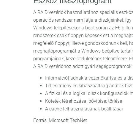
A RAID vezérlők használatához speciális eszkö
operációs rendszer nem látja a diszkjeinket, í
Windows telepítésekor a boot során az F6 bill
rendszerek csak floppyn képesek ezt a meghajtóp
megfelelő floppyt, illetve gondoskodnunk kell,
meghajtóprogramját a Windows beépítve tartalm
programjainak, kezelőfelületének telepítésére.
A RAID vezérlőhöz adott gyári segégprogramok 
Információt adnak a vezérlőkártya és a di
Teljesítmény és kihasználtság adatok biz
A fizikai és a logikai diszk konfigurációk 
Kötetek létrehozása, bővítése, törlése
A cache felhasználásának beállításai
Forrás: Microsoft TechNet