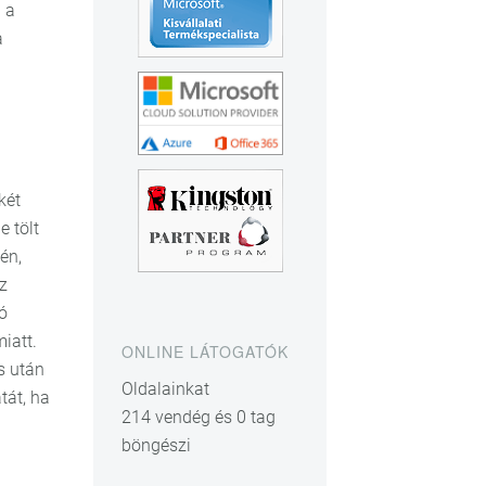
 a
a
két
e tölt
én,
z
ó
iatt.
ONLINE LÁTOGATÓK
s után
Oldalainkat
tát, ha
214 vendég és 0 tag
böngészi