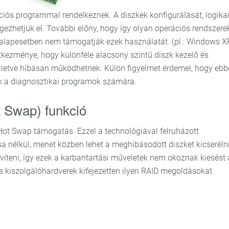
ciós programmal rendelkeznek. A diszkek konfigurálását, logika
ezhetjük el. További előny, hogy így olyan operációs rendszerek
lapesetben nem támogatják ezek használatát. (pl.: Windows XP
kezménye, hogy különféle alacsony szintű diszk kezelő és
 illetve hibásan működhetnek. Külön figyelmet érdemel, hogy eb
k a diagnosztikai programok számára.
 Swap) funkció
Hot Swap támogatás. Ezzel a technológiával felruházott
a nélkül, menet közben lehet a meghibásodott diszket kicserélni
bővíteni, így ezek a karbantartási műveletek nem okoznak kiesést 
is kiszolgálóhardverek kifejezetten ilyen RAID megoldásokat