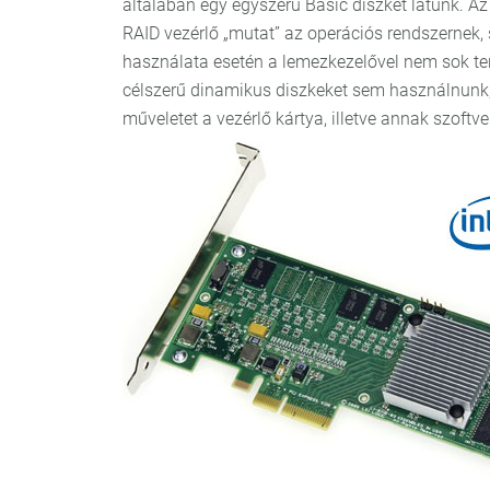
általában egy egyszerű Basic diszket látunk. Az i
RAID vezérlő „mutat” az operációs rendszernek, 
használata esetén a lemezkezelővel nem sok te
célszerű dinamikus diszkeket sem használnunk,
műveletet a vezérlő kártya, illetve annak szoftve