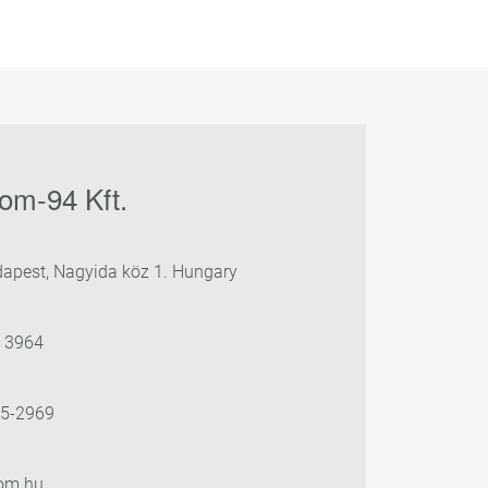
om-94 Kft.
apest, Nagyida köz 1. Hungary
3 3964
25-2969
om.hu