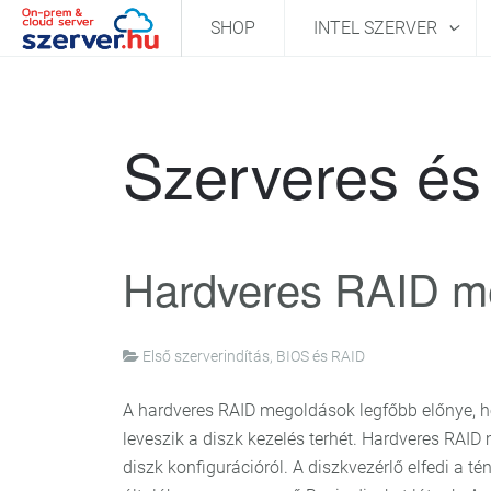
SHOP
INTEL SZERVER
Szerveres és 
Hardveres RAID m
Első szerverindítás, BIOS és RAID
A hardveres RAID megoldások legfőbb előnye, hog
leveszik a diszk kezelés terhét. Hardveres RAID 
diszk konfigurációról. A diszkvezérlő elfedi a té