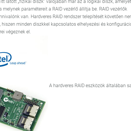
tt látott „fizikai diszk” valójában már az a logikai diszk, amelye
s melynek paramétereit a RAID vezérlő állítja be. RAID vezérlők
nnivalónk van. Hardveres RAID rendszer telepítését követően n
 hiszen minden diszkkel kapcsolatos elhelyezési és konfiguráci
rei végeznek el.
A hardveres RAID eszközök általában sa