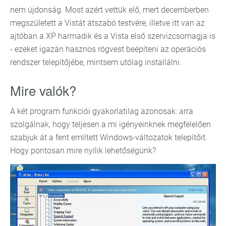
nem újdonság. Most azért vettük elő, mert decemberben
megszületett a Vistát átszabó testvére, illetve itt van az
ajtóban a XP harmadik és a Vista első szervizcsomagja is
- ezeket igazán hasznos rögvest beépíteni az operációs
rendszer telepítőjébe, mintsem utólag installálni.
Mire valók?
A két program funkciói gyakorlatilag azonosak: arra
szolgálnak, hogy teljesen a mi igényeinknek megfelelően
szabjuk át a fent említett Windows-változatok telepítőit.
Hogy pontosan mire nyílik lehetőségünk?