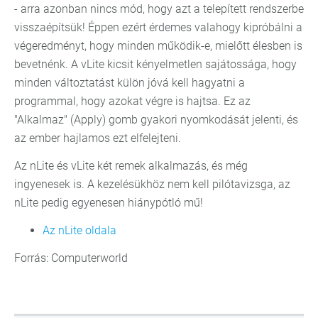
- arra azonban nincs mód, hogy azt a telepített rendszerbe
visszaépítsük! Éppen ezért érdemes valahogy kipróbálni a
végeredményt, hogy minden működik-e, mielőtt élesben is
bevetnénk. A vLite kicsit kényelmetlen sajátossága, hogy
minden változtatást külön jóvá kell hagyatni a
programmal, hogy azokat végre is hajtsa. Ez az
"Alkalmaz" (Apply) gomb gyakori nyomkodását jelenti, és
az ember hajlamos ezt elfelejteni.
Az nLite és vLite két remek alkalmazás, és még
ingyenesek is. A kezelésükhöz nem kell pilótavizsga, az
nLite pedig egyenesen hiánypótló mű!
Az nLite oldala
Forrás: Computerworld