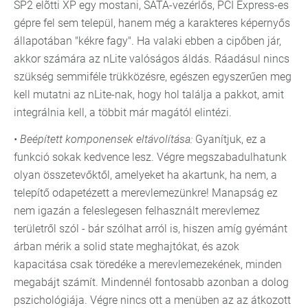
SP2 elõtti XP egy mostani, SATA-vezérlős, PCI Express-es
gépre fel sem települ, hanem még a karakteres képernyős
állapotában "kékre fagy". Ha valaki ebben a cipőben jár,
akkor számára az nLite valóságos áldás. Ráadásul nincs
szükség semmiféle trükközésre, egészen egyszerűen meg
kell mutatni az nLite-nak, hogy hol találja a pakkot, amit
integrálnia kell, a többit már magától elintézi.
• Beépített komponensek eltávolítása:
Gyanítjuk, ez a
funkció sokak kedvence lesz. Végre megszabadulhatunk
olyan összetevőktől, amelyeket ha akartunk, ha nem, a
telepítő odapetézett a merevlemezünkre! Manapság ez
nem igazán a feleslegesen felhasznált merevlemez
területről szól - bár szólhat arról is, hiszen amíg gyémánt
árban mérik a solid state meghajtókat, és azok
kapacitása csak töredéke a merevlemezekének, minden
megabájt számít. Mindennél fontosabb azonban a dolog
pszichológiája. Végre nincs ott a menüben az az átkozott