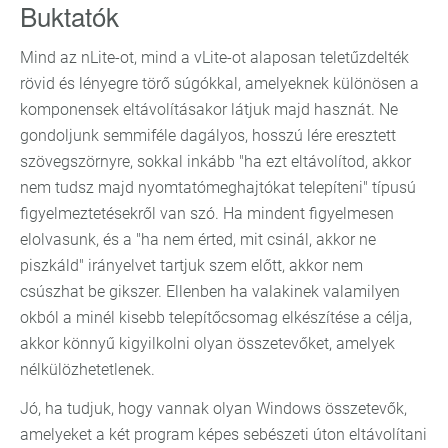
Buktatók
Mind az nLite-ot, mind a vLite-ot alaposan teletűzdelték
rövid és lényegre törő súgókkal, amelyeknek különösen a
komponensek eltávolításakor látjuk majd hasznát. Ne
gondoljunk semmiféle dagályos, hosszú lére eresztett
szövegszörnyre, sokkal inkább "ha ezt eltávolítod, akkor
nem tudsz majd nyomtatómeghajtókat telepíteni" típusú
figyelmeztetésekről van szó. Ha mindent figyelmesen
elolvasunk, és a "ha nem érted, mit csinál, akkor ne
piszkáld" irányelvet tartjuk szem előtt, akkor nem
csúszhat be gikszer. Ellenben ha valakinek valamilyen
okból a minél kisebb telepítőcsomag elkészítése a célja,
akkor könnyű kigyilkolni olyan összetevőket, amelyek
nélkülözhetetlenek.
Jó, ha tudjuk, hogy vannak olyan Windows összetevők,
amelyeket a két program képes sebészeti úton eltávolítani