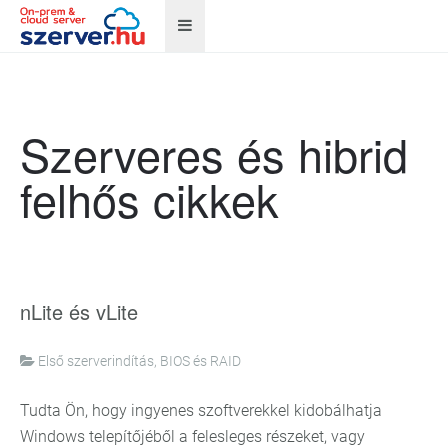
Szerveres és hibrid
felhős cikkek
nLite és vLite
Első szerverindítás, BIOS és RAID
Tudta Ön, hogy ingyenes szoftverekkel kidobálhatja
Windows telepítőjéből a felesleges részeket, vagy