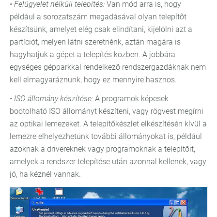
• Felügyelet nélküli telepítés:
Van mód arra is, hogy
például a sorozatszám megadásával olyan telepítõt
készítsünk, amelyet elég csak elindítani, kijelölni azt a
partíciót, melyen látni szeretnénk, aztán magára is
hagyhatjuk a gépet a telepítés közben. A jobbára
egységes gépparkkal rendelkezõ rendszergazdáknak nem
kell elmagyaráznunk, hogy ez mennyire hasznos.
• ISO állomány készítése:
A programok képesek
bootolható ISO állományt készíteni, vagy rögvest megírni
az optikai lemezeket. A telepítőkészlet elkészítésén kívül a
lemezre elhelyezhetünk további állományokat is, például
azoknak a drivereknek vagy programoknak a telepítõit,
amelyek a rendszer telepítése után azonnal kellenek, vagy
jó, ha kéznél vannak.