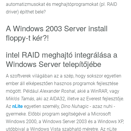
automatizmusokat és meghajtóprogramokat (pl. RAID
driver) építhet bele?
A Windows 2003 Server install
floppy-t kér?!
intel RAID meghajtó integrálása a
Windows Server telepítőjébe
A szoftverek világában az a szép, hogy sokszor egyetlen
ember áll elképesztően hasznos programok fejlesztése
mögött. Például
Alexander Roshal
, akié a WinRAR, vagy
Miklós Tamás
, aki az AIDA32, illetve az Everest fejlesztője.
Az
nLite
egyetlen személy,
Dino Nuhagic
- azaz nuhi -
gyermeke. Előbbi program segítségével a Microsoft
Windows 2000, a Windows Server 2003 és a Windows XP,
utóbbival a Windows Vista szabható méretre. Az nLite