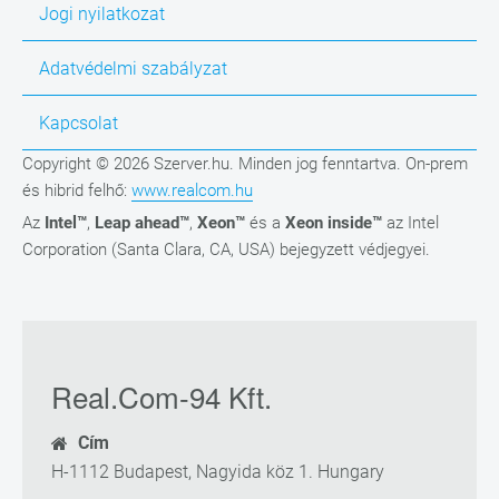
Jogi nyilatkozat
Adatvédelmi szabályzat
Kapcsolat
Copyright © 2026 Szerver.hu. Minden jog fenntartva. On-prem
és hibrid felhő:
www.realcom.hu
Az
Intel™
,
Leap ahead™
,
Xeon™
és a
Xeon inside™
az Intel
Corporation (Santa Clara, CA, USA) bejegyzett védjegyei.
Real.Com-94 Kft.
Cím
H-1112 Budapest, Nagyida köz 1. Hungary