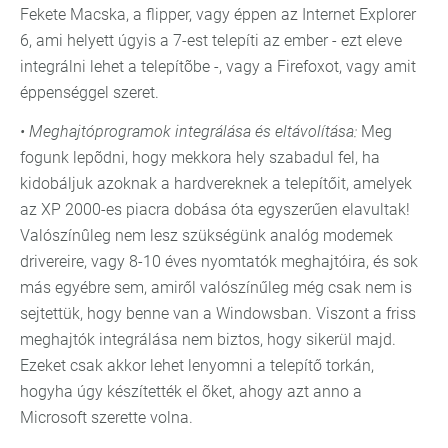
Fekete Macska, a flipper, vagy éppen az Internet Explorer
6, ami helyett úgyis a 7-est telepíti az ember - ezt eleve
integrálni lehet a telepítõbe -, vagy a Firefoxot, vagy amit
éppenséggel szeret.
• Meghajtóprogramok integrálása és eltávolítása:
Meg
fogunk lepõdni, hogy mekkora hely szabadul fel, ha
kidobáljuk azoknak a hardvereknek a telepítőit, amelyek
az XP 2000-es piacra dobása óta egyszerűen elavultak!
Valószínûleg nem lesz szükségünk analóg modemek
drivereire, vagy 8-10 éves nyomtatók meghajtóira, és sok
más egyébre sem, amiről valószínűleg még csak nem is
sejtettük, hogy benne van a Windowsban. Viszont a friss
meghajtók integrálása nem biztos, hogy sikerül majd.
Ezeket csak akkor lehet lenyomni a telepítő torkán,
hogyha úgy készítették el õket, ahogy azt anno a
Microsoft szerette volna.