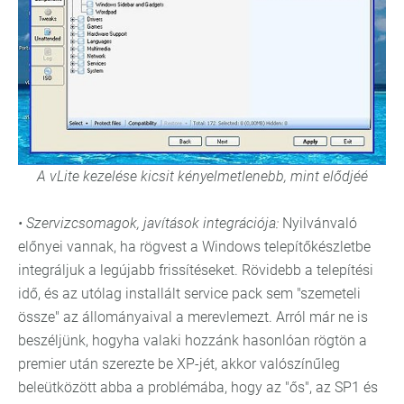
A vLite kezelése kicsit kényelmetlenebb, mint elődjéé
• Szervizcsomagok, javítások integrációja:
Nyilvánvaló
előnyei vannak, ha rögvest a Windows telepítőkészletbe
integráljuk a legújabb frissítéseket. Rövidebb a telepítési
idő, és az utólag installált service pack sem "szemeteli
össze" az állományaival a merevlemezt. Arról már ne is
beszéljünk, hogyha valaki hozzánk hasonlóan rögtön a
premier után szerezte be XP-jét, akkor valószínűleg
beleütközött abba a problémába, hogy az "ős", az SP1 és