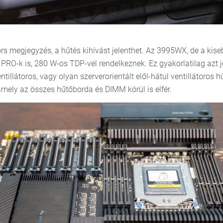
rs megjegyzés, a hűtés kihívást jelenthet. Az 3995WX, de a kise
PRO-k is, 280 W-os TDP-vel rendelkeznek. Ez gyakorlatilag azt je
ntillátoros, vagy olyan szerverorientált elől-hátul ventillátoros hű
amely az összes hűtőborda és DIMM körül is elfér.