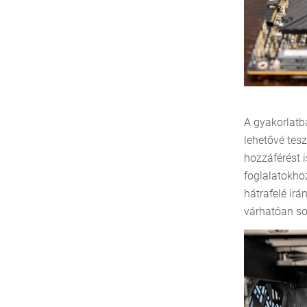
A gyakorlatb
lehetővé tes
hozzáférést 
foglalatokhoz
hátrafelé irá
várhatóan so