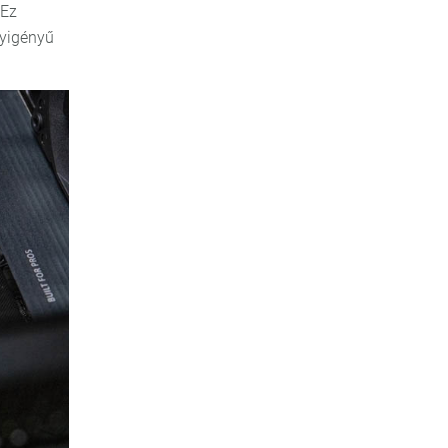
 Ez
nyigényű