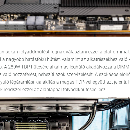
an sokan folyadékhűtést fognak választani ezzel a platformmal.
zi a nagyobb hatásfokú hűtést, valamint az alkatrészekhez való
is. A 280W TDP hűtésére alkalmas léghűtő akadályozza a DIMM
 való hozzáférést, nehezíti azok szervizelését. A szokásos elölrő
nyuló légáramlási kialakítás a magas TDP-vel együtt azt jelenti,
k rendszer ezzel az alaplappal folyadékhűtéses lesz.