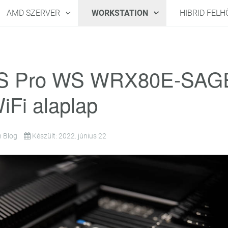
AMD SZERVER
WORKSTATION
HIBRID FEL
S Pro WS WRX80E-SAG
iFi alaplap
 Blog
Készült: 2022. június 22