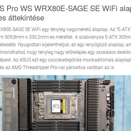
S Pro WS WRX80E-SAGE SE WiFi ala
es áttekintése
80E-SAGE SE WiFi egy tényleg nagyméretű alaplap. Az "E-ATX"
 ám 309,8mm x 330,2mm-es mérettel. A szabványos E-ATX 305mm
zélesebb. Nyugodtan kijelenthetjük, ez egy lenyűgöző alaplap, a
lmondhatod, hogy tényleg nagy előrelépés egy szokásos deskt
épest. Az ASUS ezt egy csúcskategóriás munkaállomás alaplap
 és az AMD Threadripper Pro-val párosítva valóban az is.