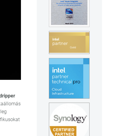
ripper
kaállomás
yleg
fikusokat