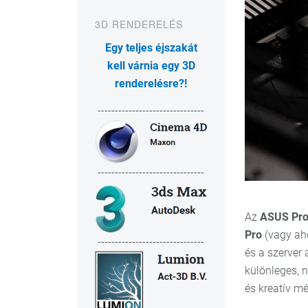
3D RENDERELÉS
Egy teljes éjszakát
kell várnia egy 3D
renderelésre?!
-------------------------------
-------------------------------
Az
ASUS Pro
Pro
(vagy ah
-------------------------------
és a szerver 
különleges, 
és kreatív m