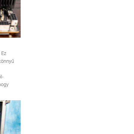
 Ez
 könnyű
l-
 hogy