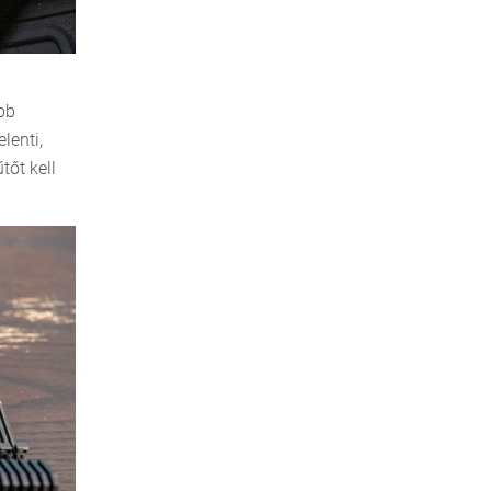
bb
lenti,
tőt kell