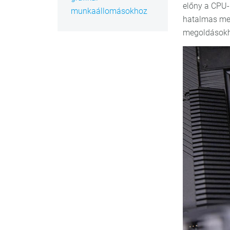
előny a CPU
munkaállomásokhoz
hatalmas mem
megoldásokh