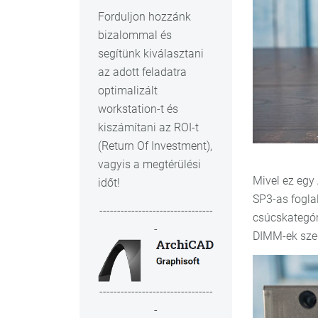
Forduljon hozzánk
bizalommal és
segítünk kiválasztani
az adott feladatra
optimalizált
workstation-t és
kiszámítani az ROI-t
(Return Of Investment),
vagyis a megtérülési
Mivel ez egy
időt!
SP3-as fogla
--------------------------------
csúcskategór
-
DIMM-ek szeg
--------------------------------
-