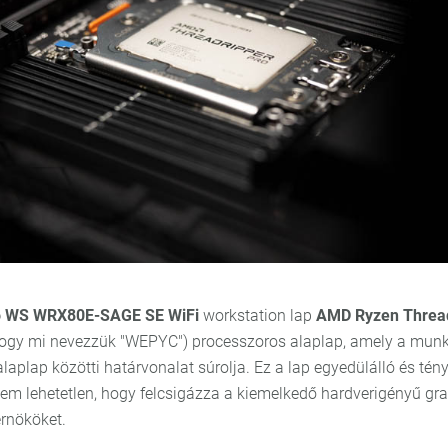
 WS WRX80E-SAGE SE WiFi
workstation lap
AMD Ryzen Thread
ogy mi nevezzük "WEPYC") processzoros alaplap, amely a mun
alaplap közötti határvonalat súrolja. Ez a lap egyedülálló és tén
nem lehetetlen, hogy felcsigázza a kiemelkedő hardverigényű gra
érnököket.