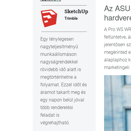
Az ASU
-------------------------------
hardver
A Pro WS WRX
-------------------------------
feltüntetve,
Egy ténylegesen
jelentősen s
nagyteljesítményű
megérinted e
munkaállomáson
alaplaphoz k
nagyságrendekkel
marketingeli
rövidebb idő alatt is
megtörténhetne a
folyamat. Ezzel időt és
áramot takarít meg és
egy napon belül jóval
több renderelési
feladat is
végrehajtható.