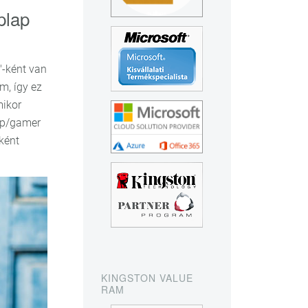
plap
-ként van
, így ez
mikor
op/gamer
ként
KINGSTON VALUE
RAM