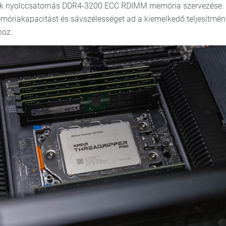
-k nyolccsatornás DDR4-3200 ECC RDIMM memória szervezése.
óriakapacitást és sávszélességet ad a kiemelkedő teljesítmé
oz.