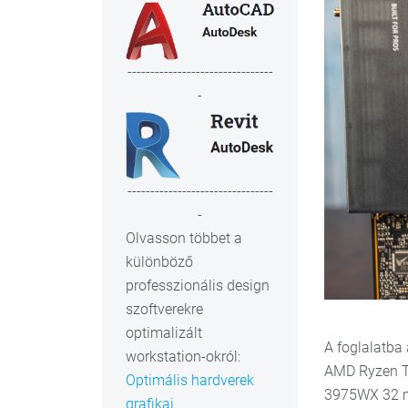
--------------------------------
-
--------------------------------
-
Olvasson többet a
különböző
professzionális design
szoftverekre
optimalizált
A foglalatba
workstation-okról:
AMD Ryzen Th
Optimális hardverek
3975WX 32 m
grafikai