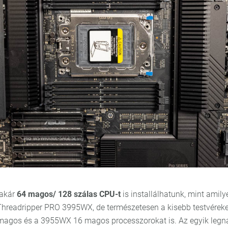
 akár
64 magos/ 128 szálas CPU-t
is installálhatunk, mint amily
readripper PRO 3995WX, de természetesen a kisebb testvéreke
agos és a 3955WX 16 magos processzorokat is. Az egyik leg