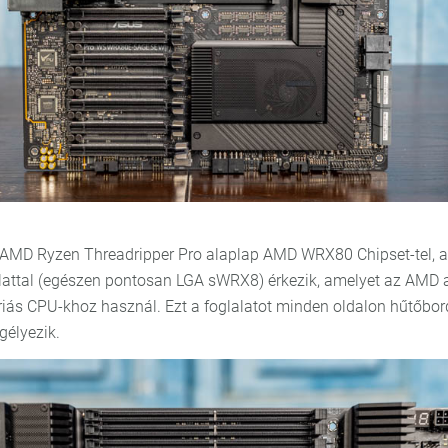
 AMD Ryzen Threadripper Pro alaplap AMD WRX80 Chipset-tel, 
lattal (egészen pontosan LGA sWRX8) érkezik, amelyet az AMD 
iás CPU-khoz használ. Ezt a foglalatot minden oldalon hűtőbor
élyezik.