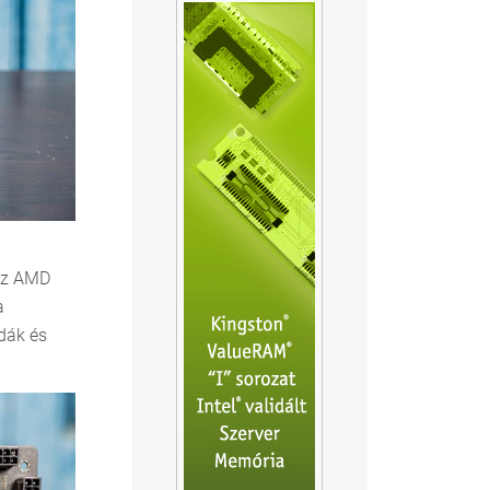
az AMD
a
dák és