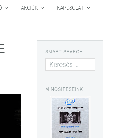
HŐ
AKCIÓK
KAPCSOLAT
E
SMART SEARCH
MINŐSÍTÉSEINK