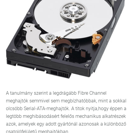
A tanulmány szerint a legdrágább Fibre Channel
meghajtók semmivel sem megbízhatóbbak, mint a sokkal
olcsóbb Serial-ATA-meghajtók. A titok nyitja,hogy éppen a
legtöbb meghibásodásért felelős mechanikus alkatrészek
azok, amelyek egy adott gyártónál azonosak a különböző
csatolófelületű meghajtókban.