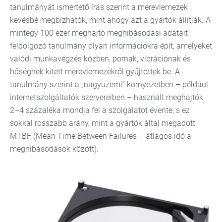
tanulmányát ismertető írás szerint a merevlemezek
kevésbé megbízhatók, mint ahogy azt a gyártók állítják. A
mintegy 100 ezer meghajtó meghibásodási adatait
feldolgozó tanulmány olyan információkra épít, amelyeket
valódi munkavégzés közben, pornak, vibrációnak és
hőségnek kitett merevlemezekről gyűjtöttek be. A
tanulmány szerint a „nagyüzemi” környezetben – például
internetszolgáltatók szervereiben – használt meghajtók
2–4 százaléka mondja fel a szolgálatot évente, s ez
sokkal rosszabb arány, mint a gyártók által megadott
MTBF (Mean Time Between Failures – átlagos idő a
meghibásodások között).