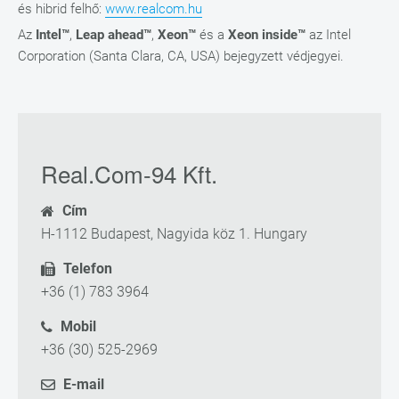
és hibrid felhő:
www.realcom.hu
Az
Intel™
,
Leap ahead™
,
Xeon™
és a
Xeon inside™
az Intel
Corporation (Santa Clara, CA, USA) bejegyzett védjegyei.
Real.Com-94 Kft.
Cím
H-1112 Budapest, Nagyida köz 1. Hungary
Telefon
+36 (1) 783 3964
Mobil
+36 (30) 525-2969
E-mail