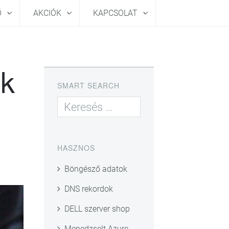
Ő
AKCIÓK
KAPCSOLAT
ek
SMART SEARCH
HASZNOS
Böngésző adatok
DNS rekordok
DELL szerver shop
Menedzselt Azure