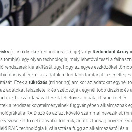
Disks
(olcsó diszkek redundáns tömbje) vagy
Redundant Array o
 tömbje), egy olyan technológia, mely lehetővé teszi a felhasz
 rendszerek kialakítását úgy, hogy az egyes eszközöket tömb
inálásával érik el az adatok redundáns tárolását, az esetleges
ítását. Ezek a
tükrözés
(mirroring) amikor az adatokat egynél t
az adatokat felszeletelik és szétosztják egynél több diszkre; és 
 adatok hozzáadásával teszik lehetővé a hibák felismerését és
szintek a rendszer követelményeinek függvényében alkalmaznak e
hnológiákat a RAID szó és az azt követő számmal nevezik el, min
tervezése két fő cél irányába történik; adatbiztonság növelése v
felelő RAID technológia kiválasztása függ az alkalmazástól és a