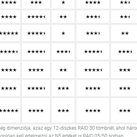
sség dimenziója, azaz egy 12-diszkes RAID 30 tömbnél, ahol hár
onlóan kell értelmezni az N5 értéket is RAID 05/50 sorban.