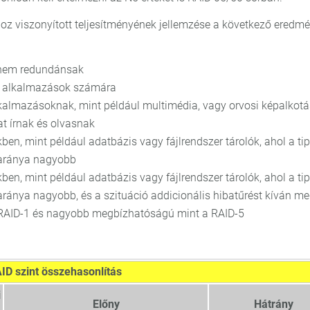
z viszonyított teljesítményének jellemzése a következő eredmé
k nem redundánsak
ív alkalmazások számára
alkalmazásoknak, mint például multimédia, vagy orvosi képalkotá
t írnak és olvasnak
ben, mint például adatbázis vagy fájlrendszer tárolók, ahol a ti
s aránya nagyobb
ben, mint például adatbázis vagy fájlrendszer tárolók, ahol a ti
s aránya nagyobb, és a szituáció addicionális hibatűrést kíván m
RAID-1 és nagyobb megbízhatóságú mint a RAID-5
ID szint összehasonlítás
i
Előny
Hátrány