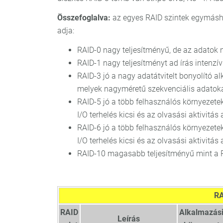
Összefoglalva:
az egyes RAID szintek egymásho
adja:
RAID-0 nagy teljesítményű, de az adato
RAID-1 nagy teljesítményt ad írás intenz
RAID-3 jó a nagy adatátvitelt bonyolító 
melyek nagyméretű szekvenciális adatoka
RAID-5 jó a több felhasználós környezetek
I/O terhelés kicsi és az olvasási aktivitá
RAID-6 jó a több felhasználós környezetek
I/O terhelés kicsi és az olvasási aktivitá
RAID-10 magasabb teljesítményű mint a 
RA
RAID
Alkalmazás
Leírás