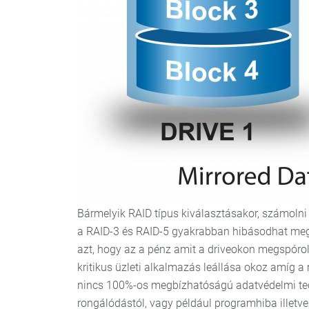
Bármelyik RAID típus kiválasztásakor, számolni
a RAID-3 és RAID-5 gyakrabban hibásodhat meg m
azt, hogy az a pénz amit a driveokon megspórolh
kritikus üzleti alkalmazás leállása okoz amíg a
nincs 100%-os megbízhatóságú adatvédelmi tec
rongálódástól, vagy például programhiba illetve 