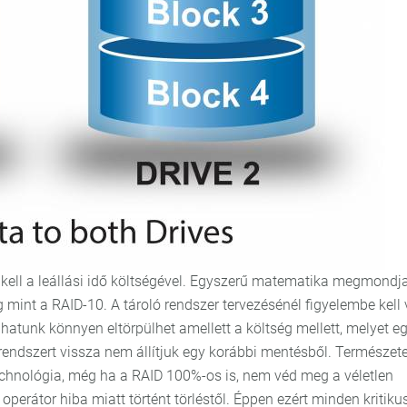
 kell a leállási idő költségével. Egyszerű matematika megmondj
int a RAID-10. A tároló rendszer tervezésénél figyelembe kell 
atunk könnyen eltörpülhet amellett a költség mellett, melyet e
 rendszert vissza nem állítjuk egy korábbi mentésből. Természet
hnológia, még ha a RAID 100%-os is, nem véd meg a véletlen
operátor hiba miatt történt törléstől. Éppen ezért minden kritiku