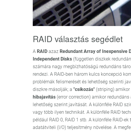
RAID választás segédlet
A
RAID
azaz
Redundant Array of Inexpensive 
Independent Disks
(független diszkek redundáns
számára nagy megbízhatóságú redundáns tároló
rendezi. A RAID-ben három kulcs koncepció komb
problémák felismerését és lehetőség szerinti jav
diszkre másolják; a
"csíkozás"
(striping) amikor 
hibajavítás
(error correction) amikor redundáns
lehetőség szerint javítását. A különféle RAID 
vagy több ilyen technikát. A különféle RAID tec
például RAID 0, RAID 1 stb. A különféle RAID-ek 
adatátviteli (I/O) teljesítmény növelése. A meg