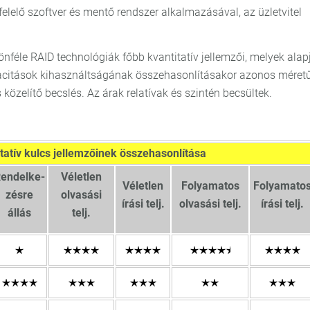
felelő szoftver és mentő rendszer alkalmazásával, az üzletvitel
önféle RAID technológiák főbb kvantitatív jellemzői, melyek alap
acitások kihasználtságának összehasonlításakor azonos méret
 közelítő becslés. Az árak relatívak és szintén becsültek.
tatív kulcs jellemzőinek összehasonlítása
endelke-
Véletlen
Véletlen
Folyamatos
Folyamato
zésre
olvasási
írási telj.
olvasási telj.
írási telj.
állás
telj.