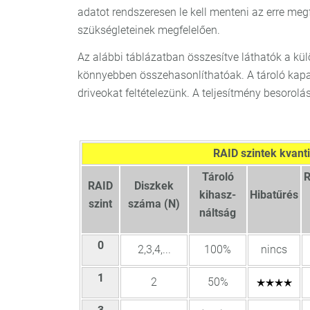
adatot rendszeresen le kell menteni az erre meg
szükségleteinek megfelelően.
Az alábbi táblázatban összesítve láthatók a kül
könnyebben összehasonlíthatóak. A tároló kap
driveokat feltételezünk. A teljesítmény besorolás
RAID szintek kvanti
Tároló
R
RAID
Diszkek
kihasz-
Hibatűrés
szint
száma (N)
náltság
0
2,3,4,...
100%
nincs
1
2
50%