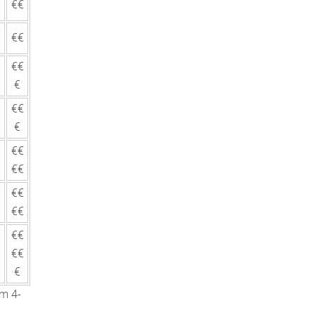
€€
€€
€€
€
€€
€
€€
€€
€€
€€
€€
€€
€
om 4-