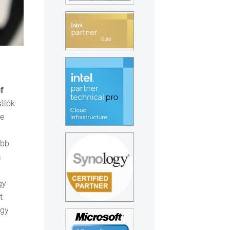
f
nálók
be
öbb
a
gy
t
agy