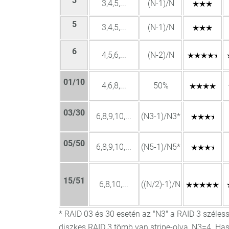
3
3,4,5,...
(N-1)/N
5
3,4,5,...
(N-1)/N
6
4,5,6,...
(N-2)/N
01/10
4,6,8,...
50%
03/30
6,8,9,10,...
(N3-1)/N3*
05/50
6,8,9,10,...
(N5-1)/N5*
15/51
6,8,10,...
((N/2)-1)/N
* RAID 03 és 30 esetén az "N3" a RAID 3 széle
diszkes RAID 3 tömb van stripe-olva, N3=4. Has