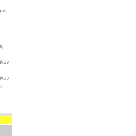
nyt
s,
pikus
pikus
eg