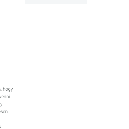
a, hogy
venni
gy
esen,
s