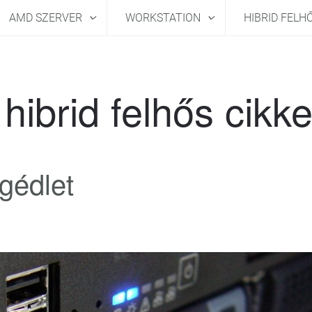
AMD SZERVER
WORKSTATION
HIBRID FELH
hibrid felhős cikk
gédlet