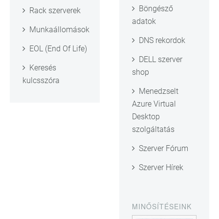
Böngésző
Rack szerverek
adatok
Munkaállomások
DNS rekordok
EOL (End Of Life)
DELL szerver
Keresés
shop
kulcsszóra
Menedzselt
Azure Virtual
Desktop
szolgáltatás
Szerver Fórum
Szerver Hírek
MINŐSÍTÉSEINK