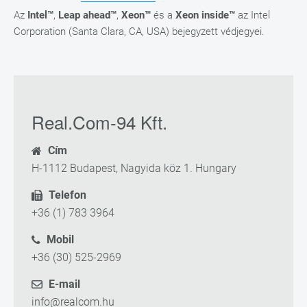
Az
Intel™
,
Leap ahead™
,
Xeon™
és a
Xeon inside™
az Intel
Corporation (Santa Clara, CA, USA) bejegyzett védjegyei.
Real.Com-94 Kft.
Cím
H-1112 Budapest, Nagyida köz 1. Hungary
Telefon
+36 (1) 783 3964
Mobil
+36 (30) 525-2969
E-mail
info@realcom.hu