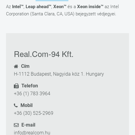
Az
Intel™
,
Leap ahead™
,
Xeon™
és a
Xeon inside™
az Intel
Corporation (Santa Clara, CA, USA) bejegyzett védjegyei.
Real.Com-94 Kft.
Cím
H-1112 Budapest, Nagyida köz 1. Hungary
Telefon
+36 (1) 783 3964
Mobil
+36 (30) 525-2969
E-mail
info@realcom.hu