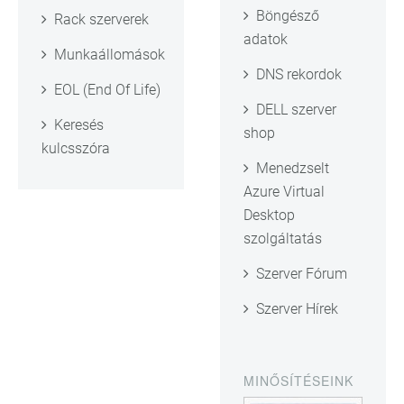
Böngésző
Rack szerverek
adatok
Munkaállomások
DNS rekordok
EOL (End Of Life)
DELL szerver
Keresés
shop
kulcsszóra
Menedzselt
Azure Virtual
Desktop
szolgáltatás
Szerver Fórum
Szerver Hírek
MINŐSÍTÉSEINK