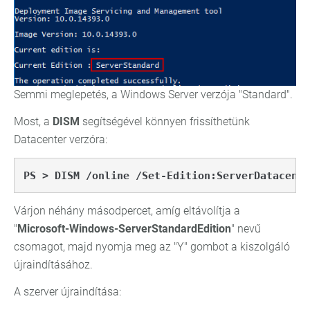
Semmi meglepetés, a Windows Server verzója "Standard".
Most, a
DISM
segítségével könnyen frissíthetünk
Datacenter verzóra:
PS > DISM /online /Set-Edition:ServerDatacente
Várjon néhány másodpercet, amíg eltávolítja a
"
Microsoft-Windows-ServerStandardEdition
" nevű
csomagot, majd nyomja meg az "Y" gombot a kiszolgáló
újraindításához.
A szerver újraindítása: