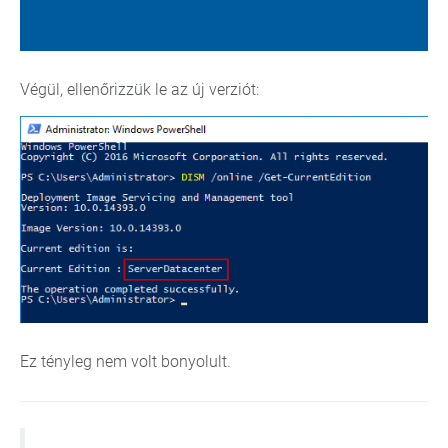
Végül, ellenőrizzük le az új verziót:
Ez tényleg nem volt bonyolult.