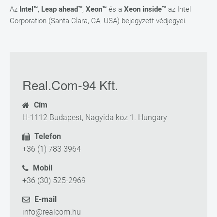
Az
Intel™
,
Leap ahead™
,
Xeon™
és a
Xeon inside™
az Intel
Corporation (Santa Clara, CA, USA) bejegyzett védjegyei.
Real.Com-94 Kft.
Cím
H-1112 Budapest, Nagyida köz 1. Hungary
Telefon
+36 (1) 783 3964
Mobil
+36 (30) 525-2969
E-mail
info@realcom.hu