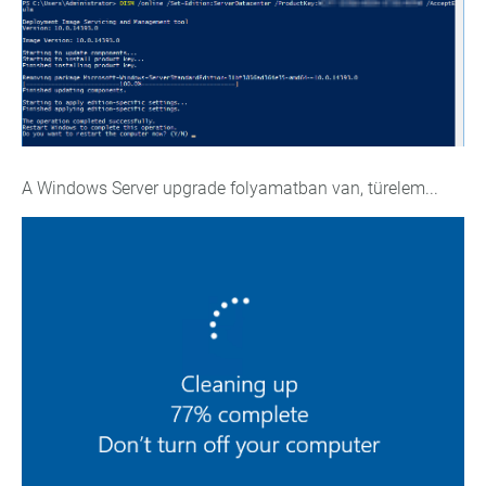
A Windows Server upgrade folyamatban van, türelem...