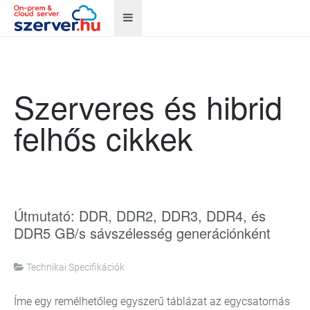
Szerveres és hibrid
felhős cikkek
Útmutató: DDR, DDR2, DDR3, DDR4, és
DDR5 GB/s sávszélesség generációnként
Technikai Specifikációk
Íme egy remélhetőleg egyszerű táblázat az egycsatornás