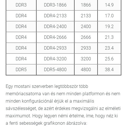
DDR3
DDR3-1866
1866
14.9
DDR4
DDR4-2133
2133
17.0
DDR4
DDR4-2400
2400
19.2
DDR4
DDR4-2666
2666
21.3
DDR4
DDR4-2933
2933
23.4
DDR4
DDR4-3200
3200
25.6
DDR5
DDR5-4800
4800
38.4
Egy mostani szerverben legtöbbször több
memóriacsatorna van és nem minden platformon és nem
minden konfigurációnál érjük el a maximális
sávszélességet, de azért érdekes megvizsgálni az elméleti
maximumot. Hogy legyen némi értelme, íme, hogy néz ki
a fenti sebességek grafikonon ábrázolva: