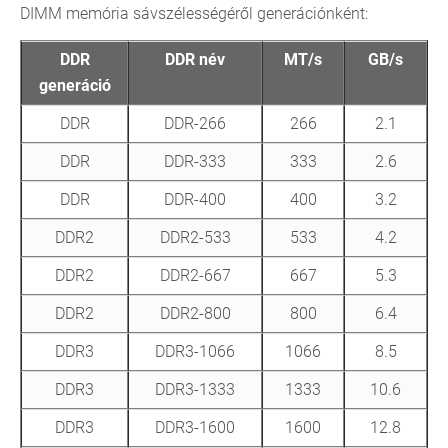
DIMM memória sávszélességéről generációnként:
DDR
DDR név
MT/s
GB/s
generáció
DDR
DDR-266
266
2.1
DDR
DDR-333
333
2.6
DDR
DDR-400
400
3.2
DDR2
DDR2-533
533
4.2
DDR2
DDR2-667
667
5.3
DDR2
DDR2-800
800
6.4
DDR3
DDR3-1066
1066
8.5
DDR3
DDR3-1333
1333
10.6
DDR3
DDR3-1600
1600
12.8