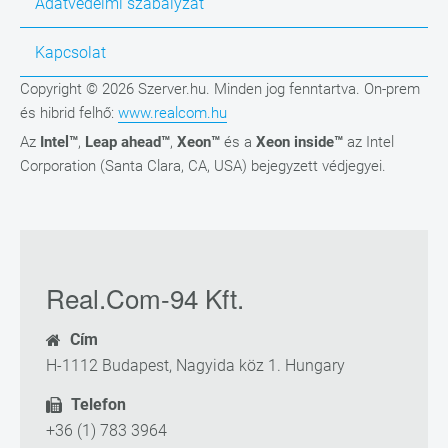
Adatvédelmi szabályzat
Kapcsolat
Copyright © 2026 Szerver.hu. Minden jog fenntartva. On-prem
és hibrid felhő:
www.realcom.hu
Az
Intel™
,
Leap ahead™
,
Xeon™
és a
Xeon inside™
az Intel
Corporation (Santa Clara, CA, USA) bejegyzett védjegyei.
Real.Com-94 Kft.
Cím
H-1112 Budapest, Nagyida köz 1. Hungary
Telefon
+36 (1) 783 3964