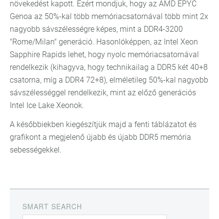
növekedést kapott. Ezért mondjuk, hogy az AMD EPYC
Genoa az 50%-kal több memóriacsatornával több mint 2x
nagyobb sávszélességre képes, mint a DDR4-3200
"Rome/Milan" generáció. Hasonlóképpen, az Intel Xeon
Sapphire Rapids lehet, hogy nyolc memóriacsatornával
rendelkezik (kihagyva, hogy technikailag a DDR5 két 40+8
csatorna, míg a DDR4 72+8), elméletileg 50%-kal nagyobb
sávszélességgel rendelkezik, mint az előző generációs
Intel Ice Lake Xeonok.
A későbbiekben kiegészítjük majd a fenti táblázatot és
grafikont a megjelenő újabb és újabb DDR5 memória
sebességekkel.
SMART SEARCH