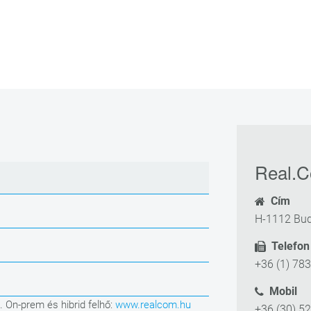
Real.C
Cím
H-1112 Bud
Telefon
+36 (1) 78
Mobil
. On-prem és hibrid felhő:
www.realcom.hu
+36 (30) 5