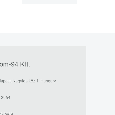
om-94 Kft.
apest, Nagyida köz 1. Hungary
3 3964
25-2969