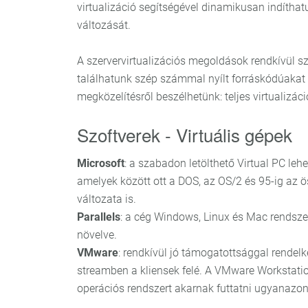
virtualizáció segítségével dinamikusan indíthatun
változását.
A szervervirtualizációs megoldások rendkívül 
találhatunk szép számmal nyílt forráskódúakat 
megközelítésről beszélhetünk: teljes virtualizáció
Szoftverek - Virtuális gépek
Microsoft
: a szabadon letölthető Virtual PC leh
amelyek között ott a DOS, az OS/2 és 95-ig az
változata is.
Parallels
: a cég Windows, Linux és Mac rendszer
növelve.
VMware
: rendkívül jó támogatottsággal rende
streamben a kliensek felé. A VMware Workstation
operációs rendszert akarnak futtatni ugyanazon