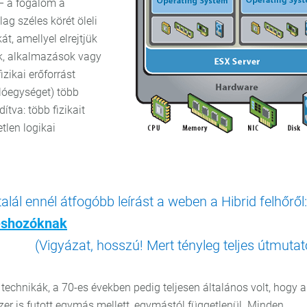
– a fogalom a
ag széles körét öleli
át, amellyel elrejtjük
ek, alkalmazások vagy
izikai erőforrást
olóegységet) több
ítva: több fizikait
tlen logikai
ál ennél átfogóbb leírást a weben a Hibrid felhőről:
téshozóknak
(Vigyázat, hosszú! Mert tényleg teljes útmutat
technikák, a 70-es években pedig teljesen általános volt, hogy a
r is futott egymás mellett, egymástól függetlenül. Minden