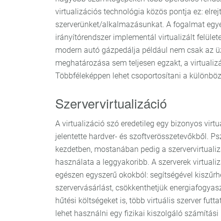
virtualizációs technológia közös pontja ez: elrej
szerverünket/alkalmazásunkat. A fogalmat egyé
irányítórendszer implementál virtualizált felül
modern autó gázpedálja például nem csak az 
meghatározása sem teljesen egzakt, a virtualizá
Többféleképpen lehet csoportosítani a különbö
Szervervirtualizáció
A virtualizáció szó eredetileg egy bizonyos virt
jelentette hardver- és szoftverösszetevőkből. P
kezdetben, mostanában pedig a szervervirtualiz
használata a leggyakoribb. A szerverek virtuali
egészen egyszerű okokból: segítségével kiszűrh
szervervásárlást, csökkenthetjük energiafogyasz
hűtési költségeket is, több virtuális szerver futt
lehet használni egy fizikai kiszolgáló számítási