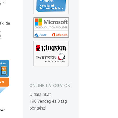
nyek
ák, de
,
ó.
ONLINE LÁTOGATÓK
Oldalainkat
190 vendég és 0 tag
böngészi