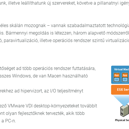
k, illetve leállíthatunk új szervereket, követve a pillanatnyi igé
széles skálán mozognak – vannak szabadalmaztatott technológi
is. Bármennyi megoldás is létezzen, három alapvető módszerről
, paravirtualizáció, illetve operációs rendszer szintű virtualizáci
etőséget ad több operációs rendszer futtatására,
 összes Windows, de van Macen használható
ekhez ad hipervizort, az I/O teljesítményt
lkező VMware VDI desktop-környezeteket továbbít
t olyan fejlesztőknek tervezték, akik több
 a PC-n.