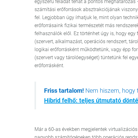
egyszerű feladat tehát a pontos meghatározás 
számítási erőforrások absztrakciójának viszonyl
fel. Legjobban úgy írhatjuk le, mint olyan technik
erőforrásaink fizikai természetét más rendszer
felhasználók elől. Ez történhet úgy is, hogy egy f
(szervert, alkalmazást, operációs rendszert, tár
logikai erőforrásként működtetünk, vagy épp ford
(szervert vagy tárolóegységet) tüntetünk fel egye
erőforrásként.
Friss tartalom!
Nem hiszem, hogy tal
Hibrid felhő: teljes útmutató dön
Már a 60-as években megjelentek virtualizációs 
nagyobb számítógépeken több operációs rendsze