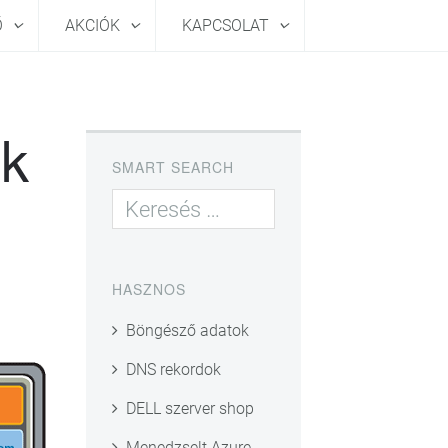
Ő
AKCIÓK
KAPCSOLAT
ek
SMART SEARCH
HASZNOS
Böngésző adatok
DNS rekordok
DELL szerver shop
Menedzselt Azure