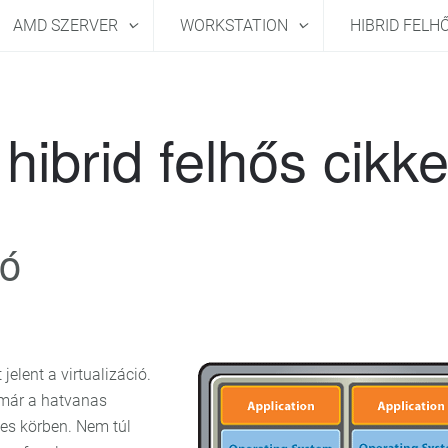
AMD SZERVER
WORKSTATION
HIBRID FELH
hibrid felhős cikk
ió
jelent a virtualizáció.
már a hatvanas
les körben. Nem túl