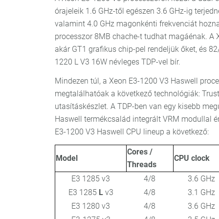
órajeleik 1.6 GHz-től egészen 3.6 GHz-ig terjed
valamint 4.0 GHz magonkénti frekvenciát hoznak
processzor 8MB chache-t tudhat magáénak. A 
akár GT1 grafikus chip-pel rendeljük őket, és 8
1220 L V3 16W névleges TDP-vel bír.
Mindezen túl, a Xeon E3-1200 V3 Haswell pro
megtalálhatóak a következő technológiák: Trust
utasításkészlet. A TDP-ben van egy kisebb meg
Haswell termékcsalád integrált VRM modullal ér
E3-1200 V3 Haswell CPU lineup a következő:
Cores /
Model
CPU clock
Threads
E3 1285 v3
4/8
3.6 GHz
E3 1285
L
v3
4/8
3.1 GHz
E3 1280 v3
4/8
3.6 GHz