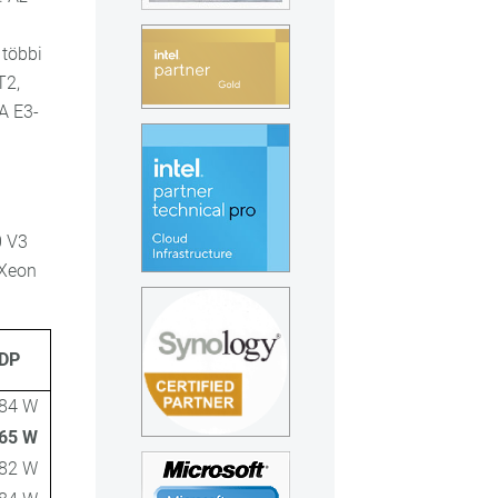
 többi
T2,
A E3-
0 V3
 Xeon
DP
84 W
65 W
82 W