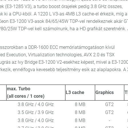
nek (E3-1285 V3), a turbo boost órajelek pedig 3.8 GHz összes,
 ki a CPU-kból. A 1220 L V3-as 4MB L3 cache-el érkezik, míg a
Xeon E3-1200 V3-asok 84/65/45W TDP-vel rendelkeznek akár G
2/80/25W TDP-vel kell számolnunk, ha a HD grafikát szeretnénk. 
cesszorokban a DDR-1600 ECC memóriatámogatáson kívül
ed Execution, Virtualization technologies, AVX 2.0 és TSX
ugrás az Ivy Bridge E3-1200 V2-esekhez képest, mivel a E3-120
kezik, ennélfogva kevesebb teljesítmény esik az alaplapokra. A
max. Turbo
L3 cache
Graphics
T
(all cores / 1 core)
3.8 GHz / 4.0 GHz
8 MB
GT2
3.5 GHz / 3.9 GHz
8 MB
GT2
3.8 GHz / 4.0 GHz
8 MB
-