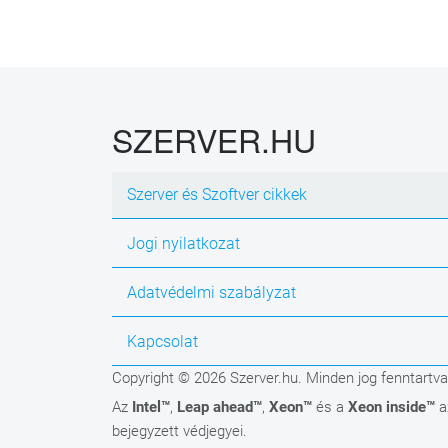
SZERVER.HU
Szerver és Szoftver cikkek
Jogi nyilatkozat
Adatvédelmi szabályzat
Kapcsolat
Copyright © 2026 Szerver.hu. Minden jog fenntartva
Az
Intel™
,
Leap ahead™
,
Xeon™
és a
Xeon inside™
a
bejegyzett védjegyei.