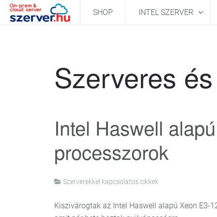
SHOP
INTEL SZERVER
Szerveres és 
Intel Haswell ala
processzorok
Szerverekkel kapcsolatos cikkek
Kiszivárogtak az Intel Haswell alapú Xeon E3-12