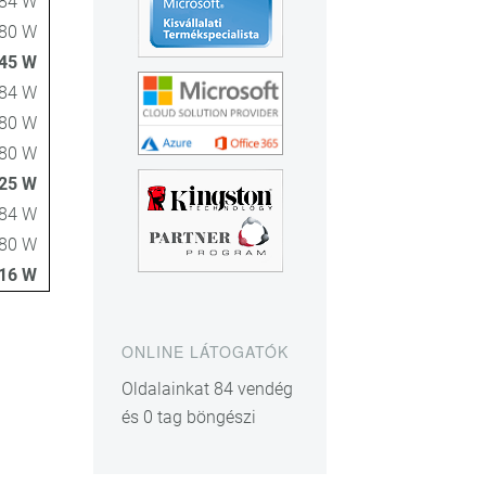
84 W
80 W
45 W
84 W
80 W
80 W
25 W
84 W
80 W
16 W
ONLINE LÁTOGATÓK
Oldalainkat 84 vendég
és 0 tag böngészi