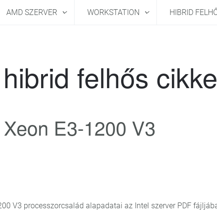
AMD SZERVER
WORKSTATION
HIBRID FELH
hibrid felhős cikk
pú Xeon E3-1200 V3
00 V3 processzorcsalád alapadatai az Intel szerver PDF fájljáb