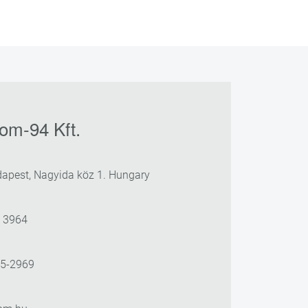
om-94 Kft.
apest, Nagyida köz 1. Hungary
3 3964
25-2969