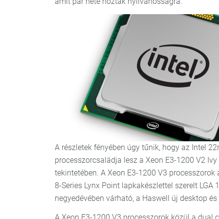
amit pár hete hoztak nyilvánosságra.
A részletek fényében úgy tűnik, hogy az Intel
processzorcsaládja lesz a Xeon E3-1200 V2 Ivy 
tekintetében. A Xeon E3-1200 V3 processzorok 
8-Series Lynx Point lapkakészlettel szerelt L
negyedévében várható, a Haswell új desktop és 
A Xeon E3-1200 V3 processzorok közül a dual co