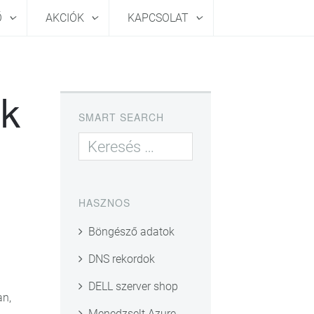
Ő
AKCIÓK
KAPCSOLAT
ek
SMART SEARCH
HASZNOS
Böngésző adatok
DNS rekordok
DELL szerver shop
an,
Menedzselt Azure