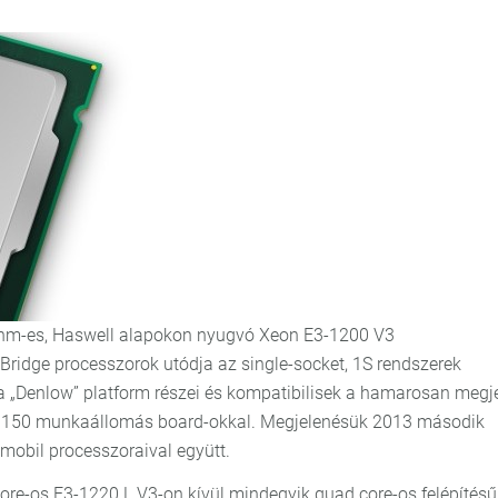
 22nm-es, Haswell alapokon nyugvó Xeon E3-1200 V3
Bridge processzorok utódja az single-socket, 1S rendszerek
a „Denlow” platform részei és kompatibilisek a hamarosan megj
GA 1150 munkaállomás board-okkal. Megjelenésük 2013 második
mobil processzoraival együtt.
re-os E3-1220 L V3-on kívül mindegyik quad core-os felépítésű