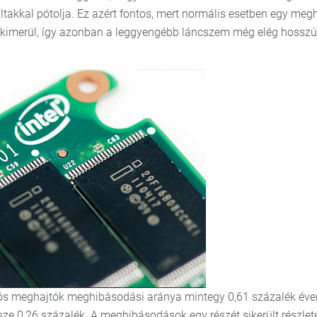
takkal pótolja. Ez azért fontos, mert normális esetben egy meg
 kimerül, így azonban a leggyengébb láncszem még elég hosszú
ciós meghajtók meghibásodási aránya mintegy 0,61 százalék éve
ze 0,26 százalék. A meghibásodások egy részét sikerült részlet