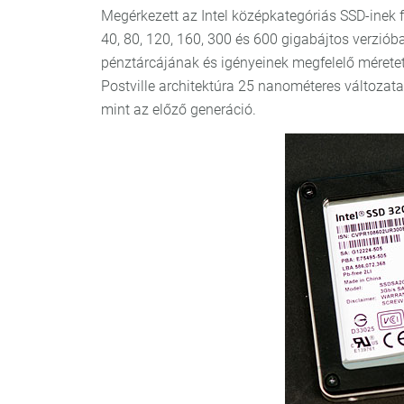
Megérkezett az Intel középkategóriás SSD-inek 
40, 80, 120, 160, 300 és 600 gigabájtos verziób
pénztárcájának és igényeinek megfelelő mérete
Postville architektúra 25 nanométeres változat
mint az előző generáció.