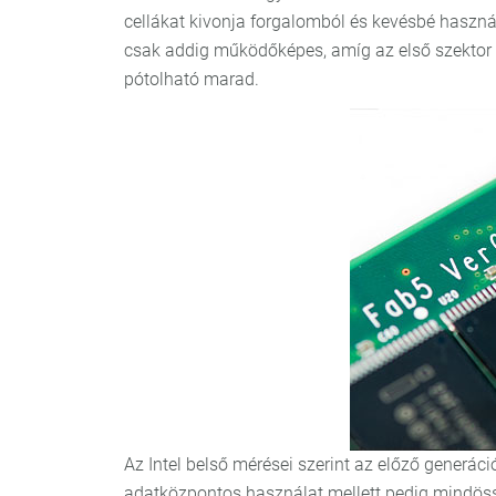
cellákat kivonja forgalomból és kevésbé használ
csak addig működőképes, amíg az első szektor
pótolható marad.
Az Intel belső mérései szerint az előző generá
adatközpontos használat mellett pedig mindöss