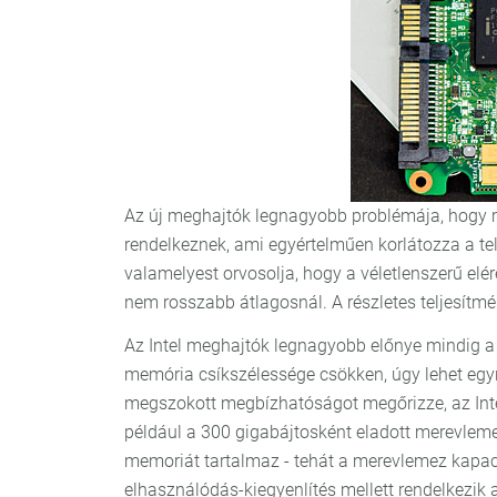
Az új meghajtók legnagyobb problémája, hogy 
rendelkeznek, ami egyértelműen korlátozza a telj
valamelyest orvosolja, hogy a véletlenszerű elé
nem rosszabb átlagosnál. A részletes teljesítm
Az Intel meghajtók legnagyobb előnye mindig a 
memória csíkszélessége csökken, úgy lehet egyre
megszokott megbízhatóságot megőrizze, az Inte
például a 300 gigabájtosként eladott merevlem
memoriát tartalmaz - tehát a merevlemez kapacit
elhasználódás-kiegyenlítés mellett rendelkezik a