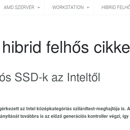
AMD SZERVER
WORKSTATION
HIBRID FELH
hibrid felhős cikk
s SSD-k az Inteltől
rkezett az Intel középkategóriás szilárdtest-meghajtója is. 
ányítását továbbra is az előző generációs kontroller végzi, így