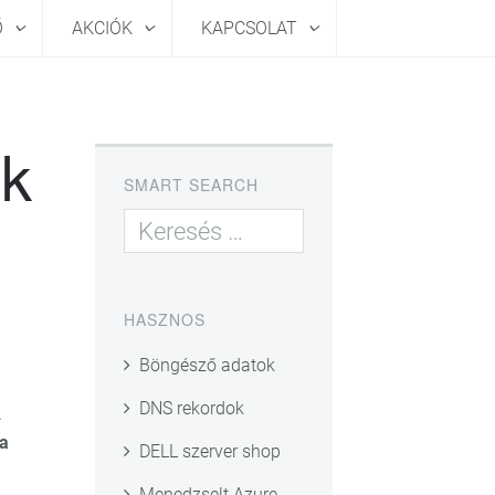
Ő
AKCIÓK
KAPCSOLAT
ek
SMART SEARCH
HASZNOS
Böngésző adatok
DNS rekordok
A
 a
DELL szerver shop
Menedzselt Azure