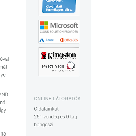
óval
émát
nye
NAND
ONLINE LÁTOGATÓK
ónál
Oldalainkat
Így
251 vendég és 0 tag
i
böngészi
ítő