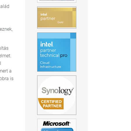
salád
eznek,
sítás
elmet.
l
mert a
bbra is