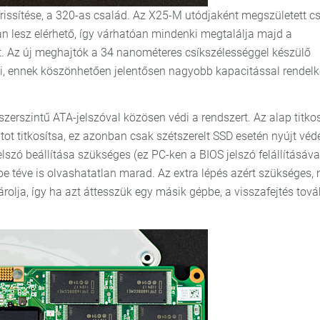
frissítése, a 320-as család. Az X25-M utódjaként megszületett c
an lesz elérhető, így várhatóan mindenki megtalálja majd a
t. Az új meghajtók a 34 nanométeres csíkszélességgel készülő
ai, ennek köszönhetően jelentősen nagyobb kapacitással rendelk
zerszintű ATA-jelszóval közösen védi a rendszert. Az alap titko
ot titkosítsa, ez azonban csak szétszerelt SSD esetén nyújt véd
elszó beállítása szükséges (ez PC-ken a BIOS jelszó felállításáva
e téve is olvashatatlan marad. Az extra lépés azért szükséges, 
rolja, így ha azt áttesszük egy másik gépbe, a visszafejtés tová