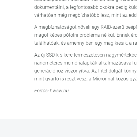
dokumentálni, a legfontosabb okokra pedig külön
várhatóan még megbízhatóbb lesz, mint az edd
A megbízhatóságot növeli egy RAID-szerű beépít
magot képes pótolni probléma nélkül. Ennek érd
találhatóak, és amennyiben egy mag kiesik, a r
Az új SSD-k sikere természetesen nagymértékben
nanométeres memórialapkák alkalmazásával ugya
generációhoz viszonyítva. Az Intel dolgát kön
mint gyártó is részt vesz, a Micronnal közös gyá
Forrás: hwsw.hu