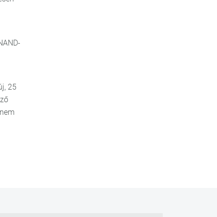
 NAND-
j, 25
őző
hanem