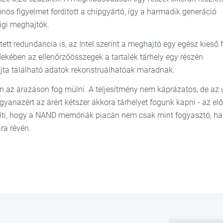
ös figyelmet fordított a chipgyártó, így a harmadik generáció
igi meghajtók.
ett redundancia is, az Intel szerint a meghajtó egy egész kieső
ekében az ellenőrzőösszegek a tartalék tárhely egy részén
ajta található adatok rekonstruálhatóak maradnak.
 az árazáson fog múlni. A teljesítmény nem káprázatos, de az ú
nazért az árért kétszer akkora tárhelyet fogunk kapni - az el
nyíti, hogy a NAND memóriák piacán nem csak mint fogyasztó, 
ra révén.