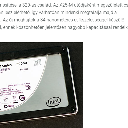
frissítése, a 320-as család. Az X25-M utódjaként megszületett c
an lesz elérhető, így várhatóan mindenki megtalálja majd a
t. Az új meghajtók a 34 nanométeres csíkszélességgel készülő
ai, ennek köszönhetően jelentősen nagyobb kapacitással rendelk