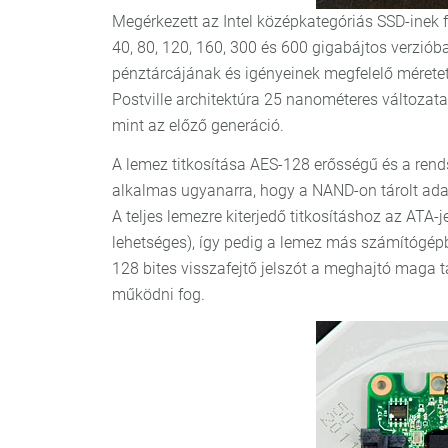
Megérkezett az Intel középkategóriás SSD-inek 
40, 80, 120, 160, 300 és 600 gigabájtos verziób
pénztárcájának és igényeinek megfelelő mérete
Postville architektúra 25 nanométeres változat
mint az előző generáció.
A lemez titkosítása AES-128 erősségű és a rends
alkalmas ugyanarra, hogy a NAND-on tárolt adat
A teljes lemezre kiterjedő titkosításhoz az ATA-j
lehetséges), így pedig a lemez más számítógépb
128 bites visszafejtő jelszót a meghajtó maga tá
működni fog.