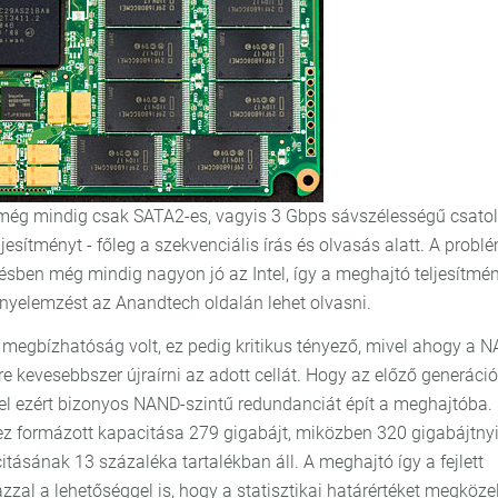
még mindig csak SATA2-es, vagyis 3 Gbps sávszélességű csatol
esítményt - főleg a szekvenciális írás és olvasás alatt. A probl
résben még mindig nagyon jó az Intel, így a meghajtó teljesítmé
ényelemzést az Anandtech oldalán lehet olvasni.
megbízhatóság volt, ez pedig kritikus tényező, mivel ahogy a 
 kevesebbszer újraírni az adott cellát. Hogy az előző generáci
l ezért bizonyos NAND-szintű redundanciát épít a meghajtóba. 
ez formázott kapacitása 279 gigabájt, miközben 320 gigabájtny
ásának 13 százaléka tartalékban áll. A meghajtó így a fejlett
zzal a lehetőséggel is, hogy a statisztikai határértéket megközel