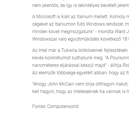
nem jelentős, de így is tekintélyes bevételt jelent
A Microsoft is kiáll az Itanium mellett. Komo
cégeket az Itaniumon futó Windows rendszer, min
minden követ megmozgatunk" - mondta
Ward 
Windowszal való együttműködés következő 18 h
Az Intel már a Tukwila örököseinek fejlesztésén 
kevés konkrétumot tudhatunk meg. "A Poulsonnak
nanométeres eljárással készül majd" - állítja
Rob
Az elemzők többsége egyetért abban, hogy az It
"Ahogy
John McCain
nem bírja otthagyni Irakot
kell hagyni, hogy az inteleseknek ha vannak is h
Forrás: Computerworld