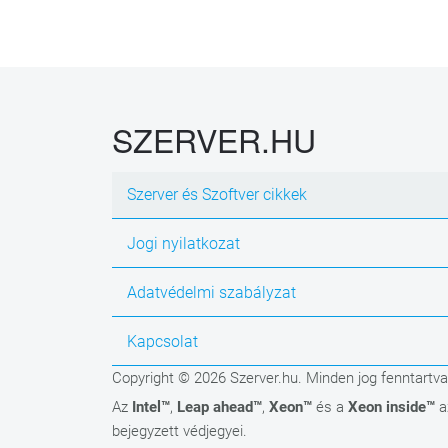
SZERVER.HU
Szerver és Szoftver cikkek
Jogi nyilatkozat
Adatvédelmi szabályzat
Kapcsolat
Copyright © 2026 Szerver.hu. Minden jog fenntartva
Az
Intel™
,
Leap ahead™
,
Xeon™
és a
Xeon inside™
a
bejegyzett védjegyei.