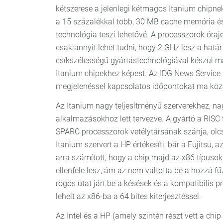
kétszerese a jelenlegi kétmagos Itanium chipnek 
a 15 százalékkal több, 30 MB cache memória és 
technológia teszi lehetővé. A processzorok óraj
csak annyit lehet tudni, hogy 2 GHz lesz a hatá
csíkszélességű gyártástechnológiával készül ma
Itanium chipekhez képest. Az IDG News Service
megjelenéssel kapcsolatos időpontokat ma közöl
Az Itanium nagy teljesítményű szerverekhez, nag
alkalmazásokhoz lett tervezve. A gyártó a RISC
SPARC processzorok vetélytársának szánja, olcs
Itanium szervert a HP értékesíti, bár a Fujitsu, a
arra számított, hogy a chip majd az x86 típusok
ellenfele lesz, ám az nem váltotta be a hozzá fű
rögös utat járt be a késések és a kompatibilis p
lehelt az x86-ba a 64 bites kiterjesztéssel.
Az Intel és a HP (amely szintén részt vett a chi