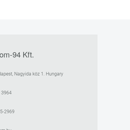
om-94 Kft.
apest, Nagyida köz 1. Hungary
3 3964
25-2969