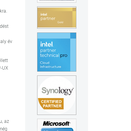
kra.
dést
valy év
lett
P-UX
u, az
 még