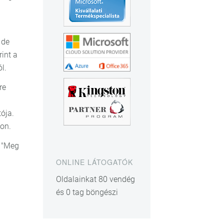
 de
int a
l.
re
ója.
con.
. "Meg
ONLINE LÁTOGATÓK
Oldalainkat 80 vendég
és 0 tag böngészi