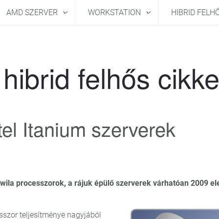
AMD SZERVER
WORKSTATION
HIBRID FELH
hibrid felhős cikk
tel Itanium szerverek
ila processzorok, a rájuk épülő szerverek várhatóan 2009 el
esszor teljesítménye nagyjából