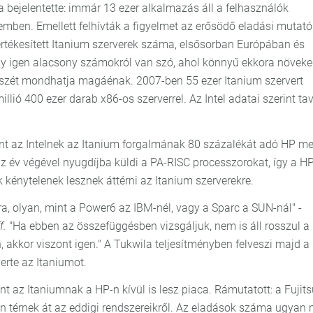
ja bejelentette: immár 13 ezer alkalmazás áll a felhasználók
szemben. Emellett felhívták a figyelmet az erősödő eladási mutató
rtékesített Itanium szerverek száma, elsősorban Európában és
y igen alacsony számokról van szó, ahol könnyű ekkora növeke
részét mondhatja magáénak. 2007-ben 55 ezer Itanium szervert
llió 400 ezer darab x86-os szerverrel. Az Intel adatai szerint ta
nt az Intelnek az Itanium forgalmának 80 százalékát adó HP mel
z év végével nyugdíjba küldi a PA-RISC processzorokat, így a H
énytelenek lesznek áttérni az Itanium szerverekre.
a, olyan, mint a Power6 az IBM-nél, vagy a Sparc a SUN-nál" -
f.
"Ha ebben az összefüggésben vizsgáljuk, nem is áll rosszul a
, akkor viszont igen." A Tukwila teljesítményben felveszi majd a
erte az Itaniumot.
int az Itaniumnak a HP-n kívül is lesz piaca. Rámutatott: a Fujits
n térnek át az eddigi rendszereikről. Az eladások száma ugyan