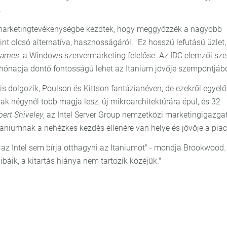
.
ly marketingtevékenységbe kezdtek, hogy meggyőzzék a nagyobb
t olcsó alternatíva, hasznosságáról. "Ez hosszú lefutású üzlet,
James
, a Windows szervermarketing felelőse. Az IDC elemzői szer
ónapja döntő fontosságú lehet az Itanium jövője szempontjábó
is dolgozik, Poulson és Kittson fantázianéven, de ezekről egyelő
 négynél több magja lesz, új mikroarchitektúrára épül, és 32
ert Shiveley
, az Intel Server Group nemzetközi marketingigazgat
aniumnak a nehézkes kezdés ellenére van helye és jövője a pia
, az Intel sem bírja otthagyni az Itaniumot" - mondja Brookwood
ibáik, a kitartás hiánya nem tartozik közéjük."