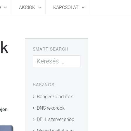
Ő
AKCIÓK
KAPCSOLAT
ek
SMART SEARCH
HASZNOS
Böngésző adatok
DNS rekordok
ején
DELL szerver shop
Menedzselt Azure