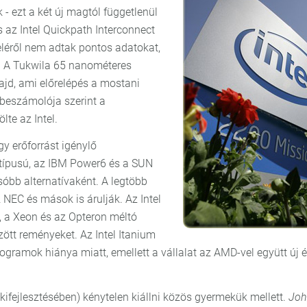
- ezt a két új magtól függetlenül
az Intel Quickpath Interconnect
eléről nem adtak pontos adatokat,
r. A Tukwila 65 nanométeres
jd, ami előrelépés a mostani
 beszámolója szerint a
te az Intel.
y erőforrást igénylő
 típusú, az IBM Power6 és a SUN
óbb alternatívaként. A legtöbb
z NEC és mások is árulják. Az Intel
, a Xeon és az Opteron méltó
zött reményeket. Az Intel Itanium
rogramok hiánya miatt, emellett a vállalat az AMD-vel együtt új é
p kifejlesztésében) kénytelen kiállni közös gyermekük mellett.
Joh