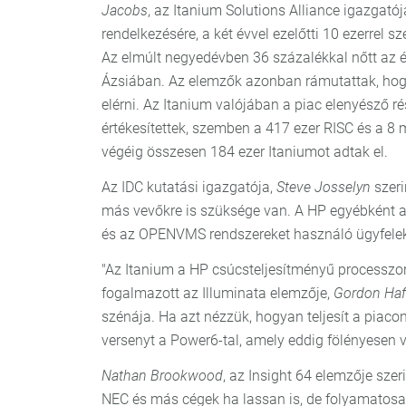
Jacobs
, az Itanium Solutions Alliance igazgató
rendelkezésére, a két évvel ezelőtti 10 ezerrel 
Az elmúlt negyedévben 36 százalékkal nőtt az é
Ázsiában. Az elemzők azonban rámutattak, hog
elérni. Az Itanium valójában a piac elenyésző 
értékesítettek, szemben a 417 ezer RISC és a 8 mi
végéig összesen 184 ezer Itaniumot adtak el.
Az IDC kutatási igazgatója,
Steve Josselyn
szeri
más vevőkre is szüksége van. A HP egyébként a
és az OPENVMS rendszereket használó ügyfelek k
"Az Itanium a HP csúcsteljesítményű processzor
fogalmazott az Illuminata elemzője,
Gordon Haf
szénája. Ha azt nézzük, hogyan teljesít a piacon
versenyt a Power6-tal, amely eddig fölényesen v
Nathan Brookwood
, az Insight 64 elemzője szer
NEC és más cégek ha lassan is, de folyamatosa