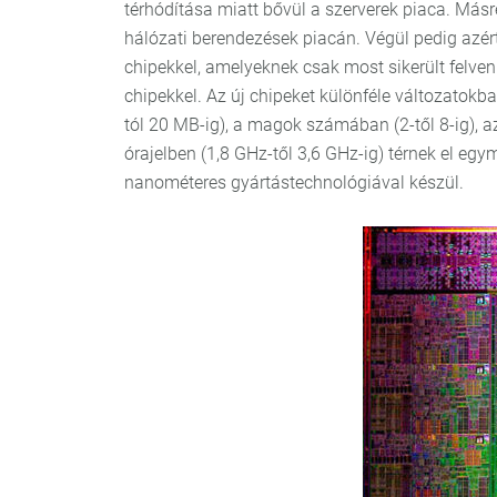
térhódítása miatt bővül a szerverek piaca. Másré
hálózati berendezések piacán. Végül pedig azért
chipekkel, amelyeknek csak most sikerült felve
chipekkel. Az új chipeket különféle változatokb
tól 20 MB-ig), a magok számában (2-től 8-ig), 
órajelben (1,8 GHz-től 3,6 GHz-ig) térnek el eg
nanométeres gyártástechnológiával készül.