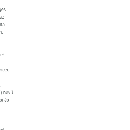
ges
 az
dta
n,
lek
anced
,
I) nevű
si és