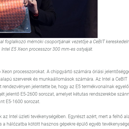
kkal foglalkozó mérnöki csoportjának vezetője a CeBIT kereskedel
z Intel E5 Xeon processzor 300 mm-es ostyáját.
ó Xeon processzorokat. A chipgyártó számára óriási jelentőségge
el alapú szerverek és munkaállomások számára. Az Intel a CeBIT
t rendezvényen jelentette be, hogy az E5 termékvonalnak egyelő
égét jelentő E5-2600 sorozat, amelyet kétutas rendszerekbe szán
nt E5-1600 sorozat.
az Intel üzleti tevékenységében. Egyrészt azért, mert a felhő a
és a hálózatba kötött hasznos gépekre épülő egyéb tevékenység