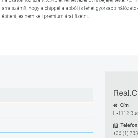
hálózatokhoz szánt X540 ethernetvezérlőt is bejelentette. Az In
arra számít, hogy a chippel alapból is lehet gyorsabb hálózato
építeni, és nem kell prémium árat fizetni.
Real.C
Cím
H-1112 Bud
Telefon
+36 (1) 78