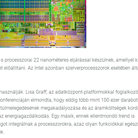
-s processzorai 22 nanométeres eljárással készülnek, amellyel k
 előállítani. Az Intel azonban szerverprocesszorok esetében ál
 használják. Lisa Graff, az adatközpont-platformokkal foglalkoz
ókonferenciáján elmondta, hogy eddig több mint 100 ezer darabot
tok túlmelegedésének megakadályozása és az áramköltségek kor
az energiagazdálkodás. Egy másik, ennek ellentmondó trend is
ot integrálnak a processzorokra, azaz olyan funkciókkal egészít
ek.