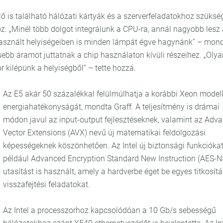
ő is található hálózati kártyák és a szerverfeladatokhoz szüksé
. „Minél több dolgot integrálunk a CPU-ra, annál nagyobb lesz
asznált helyiségeiben is minden lámpát égve hagynánk” – mon
ebb áramot juttatnak a chip használaton kívüli részeihez. „Olya
 kilépünk a helyiségből” – tette hozzá.
Az E5 akár 50 százalékkal felülmúlhatja a korábbi Xeon model
energiahatékonyságát, mondta Graff. A teljesítmény is drámai
módon javul az input-output fejlesztéseknek, valamint az Adv
Vector Extensions (AVX) nevű új matematikai feldolgozási
képességeknek köszönhetően. Az Intel új biztonsági funkciókat
például Advanced Encryption Standard New Instruction (AES-N
utasítást is használt, amely a hardverbe éget be egyes titkosítá
visszafejtési feladatokat.
Az Intel a processzorhoz kapcsolódóan a 10 Gb/s sebességű