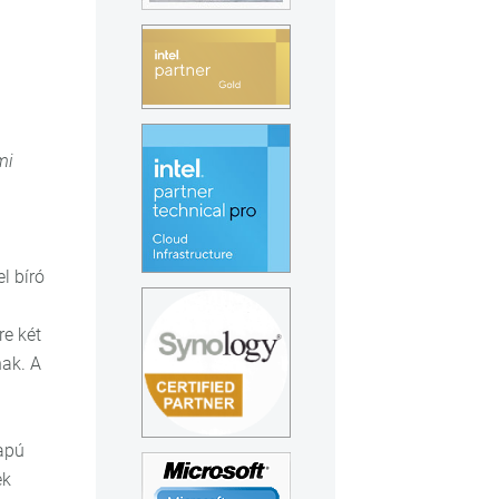
mi
l bíró
re két
nak. A
lapú
ek