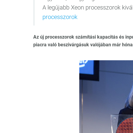
A legújabb Xeon processzorok kivál
processzorok
Az új processzorok számítási kapacitás és in
piacra való beszivárgásuk valójában már hón