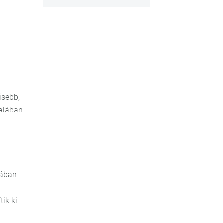
isebb,
talában
ó
dában
ik ki