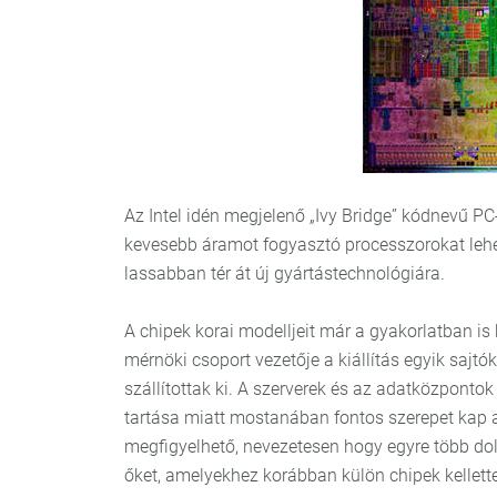
Az Intel idén megjelenő „Ivy Bridge” kódnevű PC
kevesebb áramot fogyasztó processzorokat lehet
lassabban tér át új gyártástechnológiára.
A chipek korai modelljeit már a gyakorlatban is
mérnöki csoport vezetője a kiállítás egyik sajt
szállítottak ki. A szerverek és az adatközpon
tartása miatt mostanában fontos szerepet kap 
megfigyelhető, nevezetesen hogy egyre több dolg
őket, amelyekhez korábban külön chipek kellett