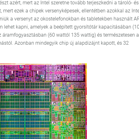
szt azért, mert az Intel szeretne tovább terjeszkedni a tároló- és
, mert ezek a chipek versenyképesek, ellentétben azokkal az Inte
nniük a versenyt az okostelefonokban és tabletekben használt 
an lehet kapni, amelyek a beépített gyorsítótár kapacitásában (1
az áramfogyasztásban (60 wattól 135 wattig) és természetesen 
ymástól. Azonban mindegyik chip új alapdizájnt kapott, és 32