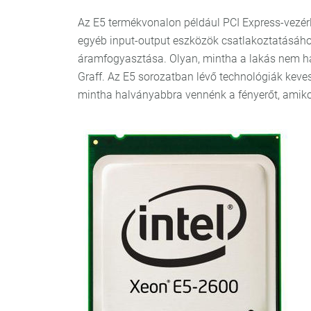
Az E5 termékvonalon például PCI Express-vezérl
egyéb input-output eszközök csatlakoztatásához
áramfogyasztása. Olyan, mintha a lakás nem h
Graff. Az E5 sorozatban lévő technológiák keves
mintha halványabbra vennénk a fényerőt, amikor