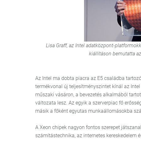
Lisa Graff, az Intel adatközpont-platformo
kiállításon bemutatta a
Az Intel ma dobta piacra az E5 családba tartoz
termékvonal új teljesítményszintet kínál az Int
műszaki vásáron, a bevezetés alkalmából tartot
változata lesz. Az egyik a szerverpiac fő erőss
másik a főként egyutas munkaállomásokba szá
A Xeon chipek nagyon fontos szerepet játszanak 
számítástechnika, az internetes kereskedelem 