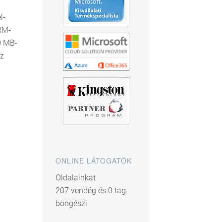
l-
ARM-
0 MB-
az
ONLINE LÁTOGATÓK
Oldalainkat
207 vendég és 0 tag
böngészi