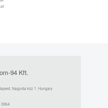
tel
kat
om-94 Kft.
apest, Nagyida köz 1. Hungary
3 3964