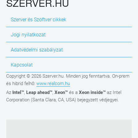
SZERVER.HU
Szerver és Szoftver cikkek
Jogi nyilatkozat
Adatvédelmi szabályzat
Kapcsolat
Copyright © 2026 Szerver.hu. Minden jog fenntartva. On-prem
és hibrid felhő:
www.realcom.hu
Az
Intel™
,
Leap ahead™
,
Xeon™
és a
Xeon inside™
az Intel
Corporation (Santa Clara, CA, USA) bejegyzett védjegyei.