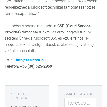
Ezek magasan képzett szakemberek, akik hozzáféréssel
rendelkeznek a Microsoft technikai támogatásához és
termékcsapataihoz."
Ha többet szeretne megtudni a
CSP (Cloud Service
Provider)
támogatásunkról, és arról, hogyan tudunk
segíteni Önnek a Microsoft 365 és Azure felhős IT-
megoldások és szolgáltatások széles skálájával, lépjen
velünk kapcsolatba!
Email:
info@realcom.hu
Telefon: +36 (30) 525-2969
SZERVER
SMART SEARCH
TÍPUSOK
Microszerverek