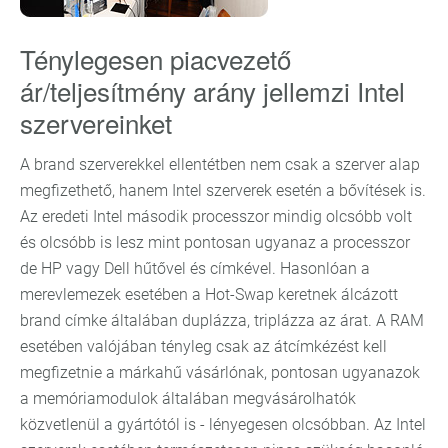
Ténylegesen piacvezető
ár/teljesítmény arány jellemzi Intel
szervereinket
A brand szerverekkel ellentétben nem csak a szerver alap
megfizethető, hanem Intel szerverek esetén a bővítések is.
Az eredeti Intel második processzor mindig olcsóbb volt
és olcsóbb is lesz mint pontosan ugyanaz a processzor
de HP vagy Dell hűtővel és címkével. Hasonlóan a
merevlemezek esetében a Hot-Swap keretnek álcázott
brand címke általában duplázza, triplázza az árat. A RAM
esetében valójában tényleg csak az átcímkézést kell
megfizetnie a márkahű vásárlónak, pontosan ugyanazok
a memóriamodulok általában megvásárolhatók
közvetlenül a gyártótól is - lényegesen olcsóbban. Az Intel