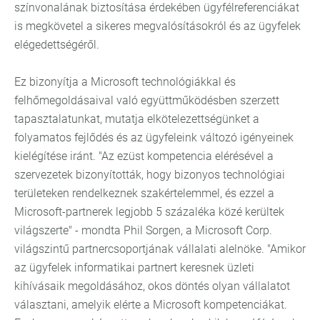
színvonalának biztosítása érdekében ügyfélreferenciákat
is megkövetel a sikeres megvalósításokról és az ügyfelek
elégedettségéről.
Ez bizonyítja a Microsoft technológiákkal és
felhőmegoldásaival való együttműködésben szerzett
tapasztalatunkat, mutatja elkötelezettségünket a
folyamatos fejlődés és az ügyfeleink változó igényeinek
kielégítése iránt. "Az ezüst kompetencia elérésével a
szervezetek bizonyították, hogy bizonyos technológiai
területeken rendelkeznek szakértelemmel, és ezzel a
Microsoft-partnerek legjobb 5 százaléka közé kerültek
világszerte" - mondta Phil Sorgen, a Microsoft Corp.
világszintű partnercsoportjának vállalati alelnöke. "Amikor
az ügyfelek informatikai partnert keresnek üzleti
kihívásaik megoldásához, okos döntés olyan vállalatot
választani, amelyik elérte a Microsoft kompetenciákat.