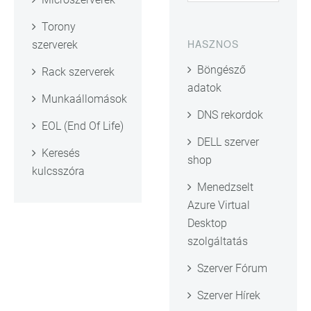
Torony
HASZNOS
szerverek
Böngésző
Rack szerverek
adatok
Munkaállomások
DNS rekordok
EOL (End Of Life)
DELL szerver
Keresés
shop
kulcsszóra
Menedzselt
Azure Virtual
Desktop
szolgáltatás
Szerver Fórum
Szerver Hírek