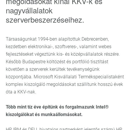
megoldásokat kínál KKV-k és
nagyvállalatok
szerverbeszerzéseihez.
Társaságunkat 1994-ben alapítottuk Debrecenben,
kezdetben elektronikai-, szoftveres-, valamint webes
fejlesztéseket végeztünk kis- és középvállalatok részére.
Később Budapestre költözést és portfólió tisztítást
követően a szerverek kerültek tevékenységünk
központjába. Microsoft Kisvállalati Termékspecialistaként
komplex kiszolgáló megoldásokat szállítunk hosszú évek
óta a KKV-nak.
Több mint tíz éve építünk és forgalmazunk Intel®
kiszolgálókat és munkaállomásokat.
HP, IBM és DELL hivatalos partnerként jelentős számú HP