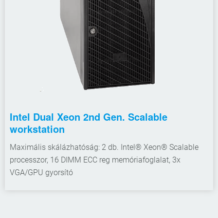
Intel Dual Xeon 2nd Gen. Scalable
workstation
Maximális skálázhatóság: 2 db. Intel® Xeon® Scalable
processzor, 16 DIMM ECC reg memóriafoglalat, 3x
VGA/GPU gyorsító