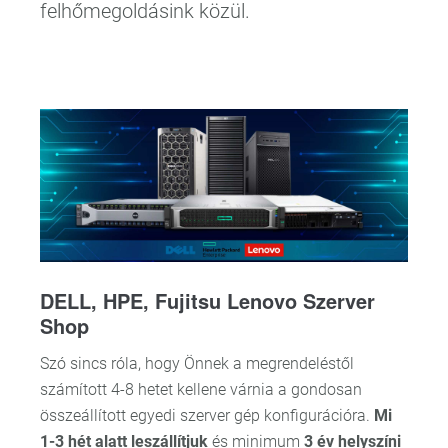
felhőmegoldásink közül.
DELL, HPE, Fujitsu Lenovo Szerver
Shop
Szó sincs róla, hogy Önnek a megrendeléstől
számított 4-8 hetet kellene várnia a gondosan
összeállított egyedi szerver gép konfigurációra.
Mi
1-3 hét alatt leszállítjuk
és minimum
3 év helyszíni