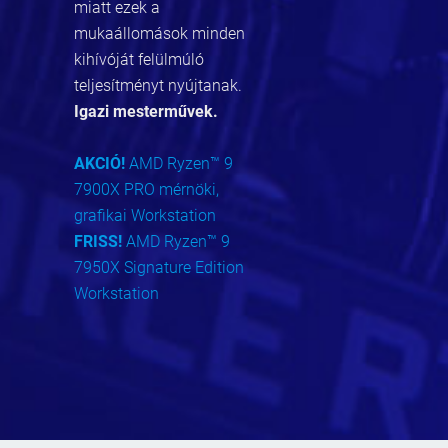
miatt ezek a
mukaállomások minden
kihívóját felülmúló
teljesítményt nyújtanak.
Igazi mesterművek.
AKCIÓ!
AMD Ryzen™ 9
7900X PRO mérnöki,
grafikai Workstation
FRISS!
AMD Ryzen™ 9
7950X Signature Edition
Workstation