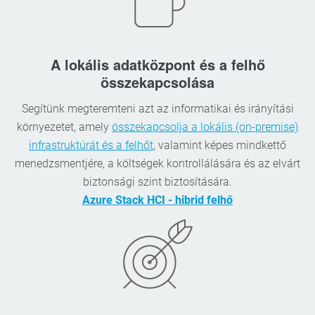
A lokális adatközpont és a felhő
összekapcsolása
Segítünk megteremteni azt az informatikai és irányítási
környezetet, amely
összekapcsolja a lokális (on-premise)
infrastruktúrát és a felhőt
, valamint képes mindkettő
menedzsmentjére, a költségek kontrollálására és az elvárt
biztonsági szint biztosítására.
Azure Stack HCI - hibrid felhő