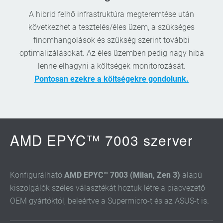
A hibrid felhő infrastruktúra megteremtése után
következhet a tesztelés/éles üzem, a szükséges
finomhangolások és szükség szerint további
optimalizálásokat. Az éles üzemben pedig nagy hiba
lenne elhagyni a költségek monitorozását.
Pontosan ezekre a költségekre gondolunk.
AMD EPYC™ 7003 szerver
Konfigurálható
AMD EPYC™ 7003 (Milan, Zen 3)
alapú
kiszolgálók széles választékát hoztuk létre a piacvezető
OEM gyártóktól, beleértve a Supermicro-t és az ASUS-t is.