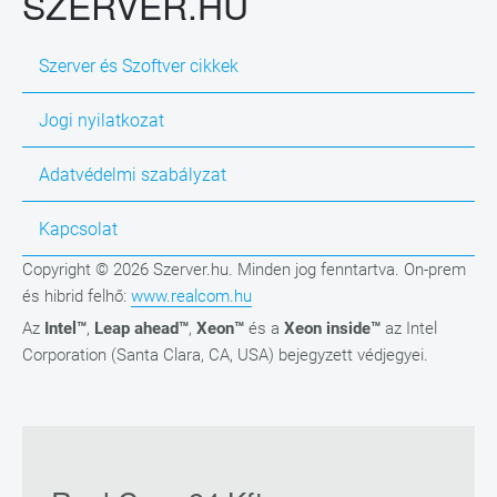
SZERVER.HU
Szerver és Szoftver cikkek
Jogi nyilatkozat
Adatvédelmi szabályzat
Kapcsolat
Copyright © 2026 Szerver.hu. Minden jog fenntartva. On-prem
és hibrid felhő:
www.realcom.hu
Az
Intel™
,
Leap ahead™
,
Xeon™
és a
Xeon inside™
az Intel
Corporation (Santa Clara, CA, USA) bejegyzett védjegyei.