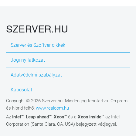
SZERVER.HU
Szerver és Szoftver cikkek
Jogi nyilatkozat
Adatvédelmi szabályzat
Kapcsolat
Copyright © 2026 Szerver.hu. Minden jog fenntartva. On-prem
és hibrid felhő:
www.realcom.hu
Az
Intel™
,
Leap ahead™
,
Xeon™
és a
Xeon inside™
az Intel
Corporation (Santa Clara, CA, USA) bejegyzett védjegyei.