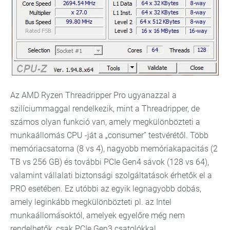
Az AMD Ryzen Threadripper Pro ugyanazzal a
szilíciummaggal rendelkezik, mint a Threadripper, de
számos olyan funkció van, amely megkülönbözteti a
munkaállomás CPU -ját a „consumer” testvérétől. Több
memóriacsatorna (8 vs 4), nagyobb memóriakapacitás (2
TB vs 256 GB) és további PCIe Gen4 sávok (128 vs 64),
valamint vállalati biztonsági szolgáltatások érhetők el a
PRO esetében. Ez utóbbi az egyik legnagyobb dobás,
amely leginkább megkülönbözteti pl. az Intel
munkaállomásoktól, amelyek egyelőre még nem
rendelhetők, csak PCIe Gen3 csatolókkal.