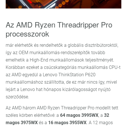
Az AMD Ryzen Threadripper Pro
processzorok
már elérhetők és rendelhetők a globális disztribútoroktól,
így az OEM munkaállomás-rendszerépítők tovább
emelhetik a High-End munkaállomások teljesítményét.
Korábban ezeket a csúcskategóriás munkaállomás CPU-t
az AMD egyedül a Lenovo ThinkStation P620
munkaállomáshoz szállította, de ez már nincs így, mivel
lejárt a Lenovo hat hónapos kizárólagosságot nyújtó
szerződése.
Az AMD három AMD Ryzen Threadripper Pro modellt tett
széles körben elérhetővé: a
64 magos 3995WX
, a
32
magos 3975WX
és a
16 magos 3955WX
. A 12 magos