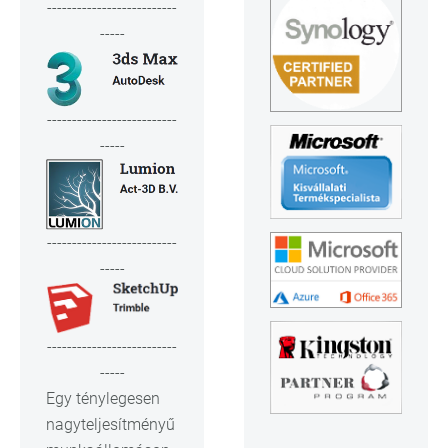
--------------------------
-----
--------------------------
-----
--------------------------
-----
--------------------------
-----
Egy ténylegesen
nagyteljesítményű