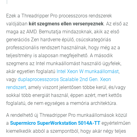
Ezek a Threadripper Pro processzoros rendszerek
valójában
két szegmens ellen versenyeznek
. Az első az
maga az AMD. Bemutatja mindazoknak, akik az első
generációs Zen hardverre épülő, csúcskategóriás
professzionális rendszert használnak, hogy még az a
teljesítmény is alaposan megfejelhető. A második
szegmens az Intel munkaállomást használó ügyfelek,
akár egyetlen foglalatú
Intel Xeon W munkaállomást
,
vagy
duplaprocesszoros Scalable 2nd Gen. Xeon
rendszert
, amely viszont jelentősen többe kerül, és/vagy
sokkal több energiát használ, éppen azért, mert kettős
foglalatú, de nem egységes a memória architektúra.
A rendelhető új Threadripper Pro munkaállomások közül
a
Supermicro SuperWorkstation 5014A-TT
egyértelműen
kiemelkedik abból a szempontból, hogy akár négy teljes