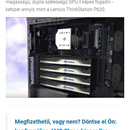
magasságú, dupla szélességű GPU-t képes fogadni -
kétszer annyit, mint a Lenovo ThinkStation P620.
Megfizethető, vagy nem? Döntse el Ön: