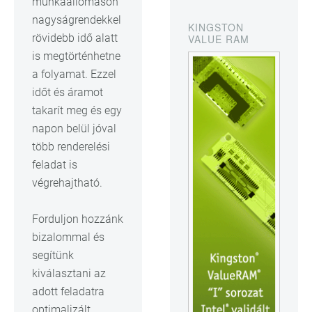
munkaállomáson
nagyságrendekkel
KINGSTON
rövidebb idő alatt
VALUE RAM
is megtörténhetne
a folyamat. Ezzel
időt és áramot
takarít meg és egy
napon belül jóval
több renderelési
feladat is
végrehajtható.
Forduljon hozzánk
bizalommal és
segítünk
kiválasztani az
adott feladatra
optimalizált