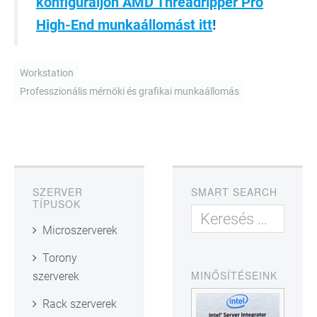
konfiguráljon AMD Threadripper Pro
High-End munkaállomást itt
!
Workstation
Professzionális mérnöki és grafikai munkaállomás
SZERVER
SMART SEARCH
TÍPUSOK
Microszerverek
Torony
MINŐSÍTÉSEINK
szerverek
Rack szerverek