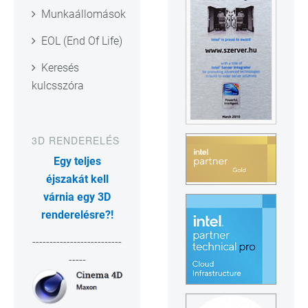
Munkaállomások
EOL (End Of Life)
Keresés
kulcsszóra
3D RENDERELÉS
Egy teljes
éjszakát kell
várnia egy 3D
renderelésre?!
--------------------------
-----