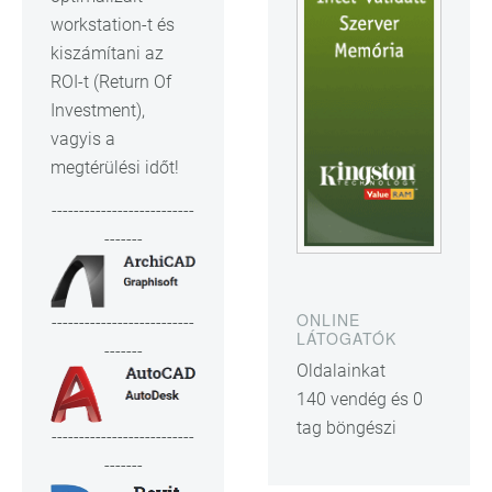
workstation-t és
kiszámítani az
ROI-t (Return Of
Investment),
vagyis a
megtérülési időt!
--------------------------
-------
ONLINE
--------------------------
LÁTOGATÓK
-------
Oldalainkat
140 vendég és 0
tag böngészi
--------------------------
-------