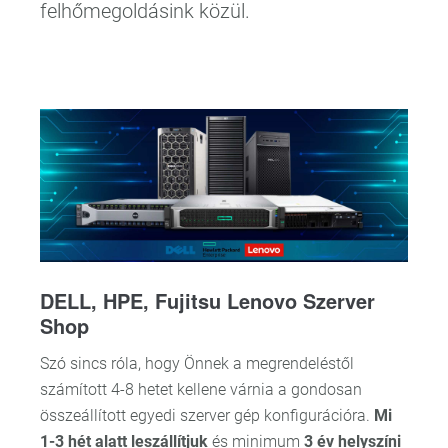
felhőmegoldásink közül.
DELL, HPE, Fujitsu Lenovo Szerver
Shop
Szó sincs róla, hogy Önnek a megrendeléstől
számított 4-8 hetet kellene várnia a gondosan
összeállított egyedi szerver gép konfigurációra.
Mi
1-3 hét alatt leszállítjuk
és minimum
3 év helyszíni