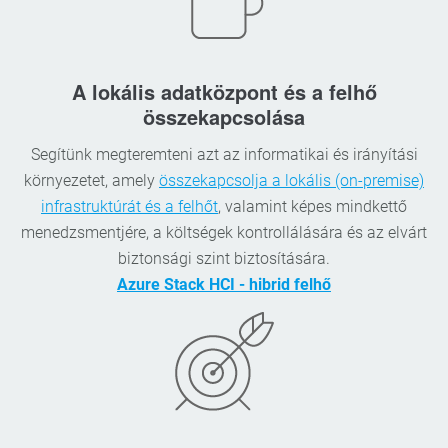
A lokális adatközpont és a felhő
összekapcsolása
Segítünk megteremteni azt az informatikai és irányítási
környezetet, amely
összekapcsolja a lokális (on-premise)
infrastruktúrát és a felhőt
, valamint képes mindkettő
menedzsmentjére, a költségek kontrollálására és az elvárt
biztonsági szint biztosítására.
Azure Stack HCI - hibrid felhő