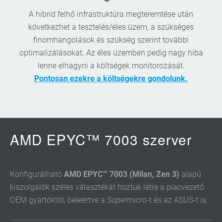
A hibrid felhő infrastruktúra megteremtése után
következhet a tesztelés/éles üzem, a szükséges
finomhangolások és szükség szerint további
optimalizálásokat. Az éles üzemben pedig nagy hiba
lenne elhagyni a költségek monitorozását.
Pontosan ezekre a költségekre gondolunk.
AMD EPYC™ 7003 szerver
Konfigurálható
AMD EPYC™ 7003 (Milan, Zen 3)
alapú
kiszolgálók széles választékát hoztuk létre a piacvezető
OEM gyártóktól, beleértve a Supermicro-t és az ASUS-t is.