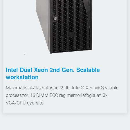
Intel Dual Xeon 2nd Gen. Scalable
workstation
Maximális skálázhatóság: 2 db. Intel® Xeon® Scalable
processzor, 16 DIMM ECC reg memóriafoglalat, 3x
VGA/GPU gyorsító