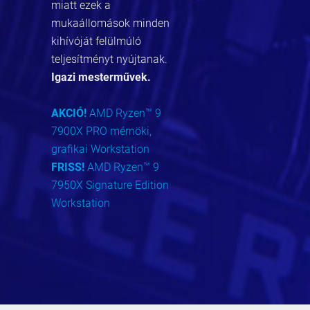
miatt ezek a
mukaállomások minden
kihívóját felülmúló
teljesítményt nyújtanak.
Igazi mesterművek.
AKCIÓ!
AMD Ryzen™ 9
7900X PRO mérnöki,
grafikai Workstation
FRISS!
AMD Ryzen™ 9
7950X Signature Edition
Workstation