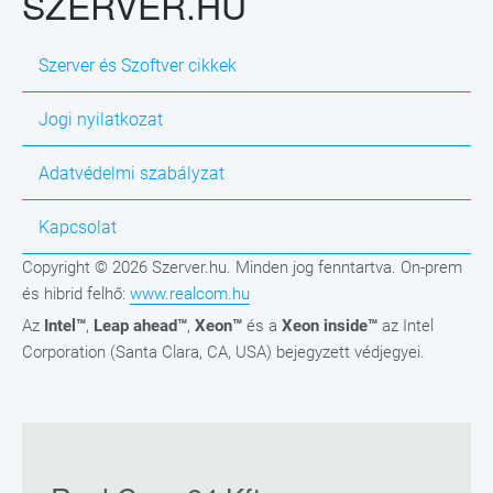
SZERVER.HU
Szerver és Szoftver cikkek
Jogi nyilatkozat
Adatvédelmi szabályzat
Kapcsolat
Copyright © 2026 Szerver.hu. Minden jog fenntartva. On-prem
és hibrid felhő:
www.realcom.hu
Az
Intel™
,
Leap ahead™
,
Xeon™
és a
Xeon inside™
az Intel
Corporation (Santa Clara, CA, USA) bejegyzett védjegyei.