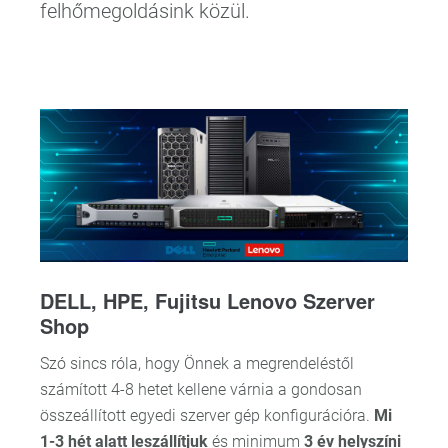
felhőmegoldásink közül.
DELL, HPE, Fujitsu Lenovo Szerver
Shop
Szó sincs róla, hogy Önnek a megrendeléstől
számított 4-8 hetet kellene várnia a gondosan
összeállított egyedi szerver gép konfigurációra.
Mi
1-3 hét alatt leszállítjuk
és minimum
3 év helyszíni