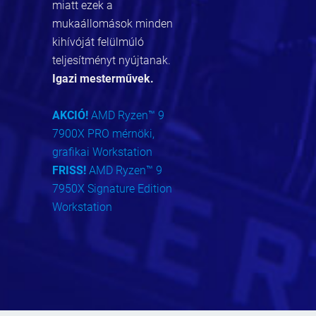
miatt ezek a
mukaállomások minden
kihívóját felülmúló
teljesítményt nyújtanak.
Igazi mesterművek.
AKCIÓ!
AMD Ryzen™ 9
7900X PRO mérnöki,
grafikai Workstation
FRISS!
AMD Ryzen™ 9
7950X Signature Edition
Workstation