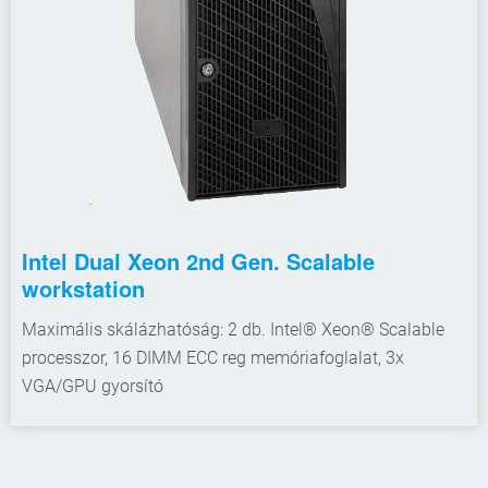
Intel Dual Xeon 2nd Gen. Scalable
workstation
Maximális skálázhatóság: 2 db. Intel® Xeon® Scalable
processzor, 16 DIMM ECC reg memóriafoglalat, 3x
VGA/GPU gyorsító