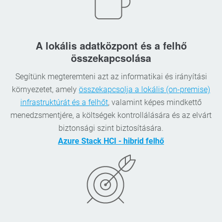
A lokális adatközpont és a felhő
összekapcsolása
Segítünk megteremteni azt az informatikai és irányítási
környezetet, amely
összekapcsolja a lokális (on-premise)
infrastruktúrát és a felhőt
, valamint képes mindkettő
menedzsmentjére, a költségek kontrollálására és az elvárt
biztonsági szint biztosítására.
Azure Stack HCI - hibrid felhő