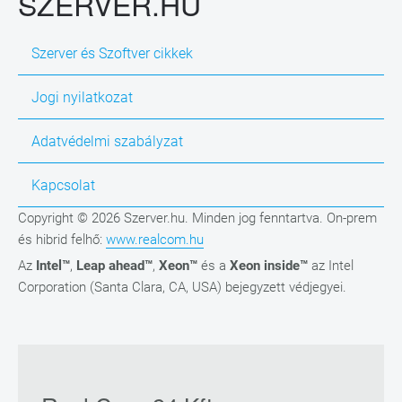
SZERVER.HU
Szerver és Szoftver cikkek
Jogi nyilatkozat
Adatvédelmi szabályzat
Kapcsolat
Copyright © 2026 Szerver.hu. Minden jog fenntartva. On-prem
és hibrid felhő:
www.realcom.hu
Az
Intel™
,
Leap ahead™
,
Xeon™
és a
Xeon inside™
az Intel
Corporation (Santa Clara, CA, USA) bejegyzett védjegyei.