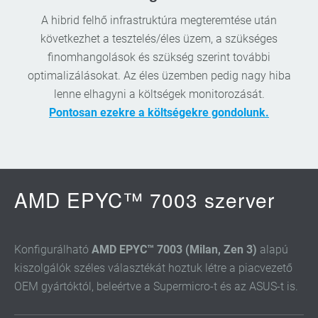
A hibrid felhő infrastruktúra megteremtése után
következhet a tesztelés/éles üzem, a szükséges
finomhangolások és szükség szerint további
optimalizálásokat. Az éles üzemben pedig nagy hiba
lenne elhagyni a költségek monitorozását.
Pontosan ezekre a költségekre gondolunk.
AMD EPYC™ 7003 szerver
Konfigurálható
AMD EPYC™ 7003 (Milan, Zen 3)
alapú
kiszolgálók széles választékát hoztuk létre a piacvezető
OEM gyártóktól, beleértve a Supermicro-t és az ASUS-t is.