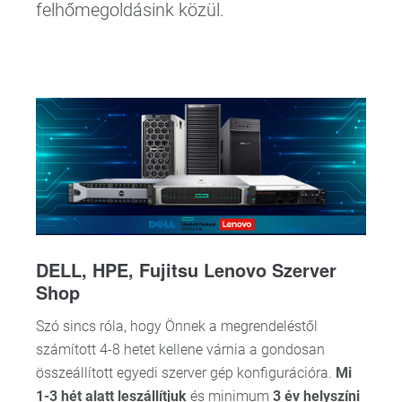
felhőmegoldásink közül.
DELL, HPE, Fujitsu Lenovo Szerver
Shop
Szó sincs róla, hogy Önnek a megrendeléstől
számított 4-8 hetet kellene várnia a gondosan
összeállított egyedi szerver gép konfigurációra.
Mi
1-3 hét alatt leszállítjuk
és minimum
3 év helyszíni