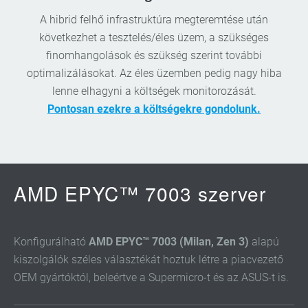
A hibrid felhő infrastruktúra megteremtése után
következhet a tesztelés/éles üzem, a szükséges
finomhangolások és szükség szerint további
optimalizálásokat. Az éles üzemben pedig nagy hiba
lenne elhagyni a költségek monitorozását.
Pontosan ezekre a költségekre gondolunk.
AMD EPYC™ 7003 szerver
Konfigurálható
AMD EPYC™ 7003 (Milan, Zen 3)
alapú
kiszolgálók széles választékát hoztuk létre a piacvezető
OEM gyártóktól, beleértve a Supermicro-t és az ASUS-t is.