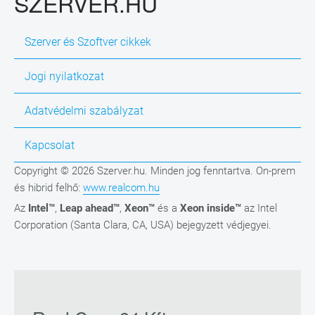
SZERVER.HU
Szerver és Szoftver cikkek
Jogi nyilatkozat
Adatvédelmi szabályzat
Kapcsolat
Copyright © 2026 Szerver.hu. Minden jog fenntartva. On-prem
és hibrid felhő:
www.realcom.hu
Az
Intel™
,
Leap ahead™
,
Xeon™
és a
Xeon inside™
az Intel
Corporation (Santa Clara, CA, USA) bejegyzett védjegyei.