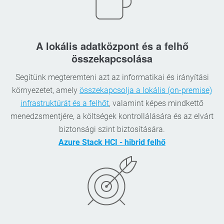
A lokális adatközpont és a felhő
összekapcsolása
Segítünk megteremteni azt az informatikai és irányítási
környezetet, amely
összekapcsolja a lokális (on-premise)
infrastruktúrát és a felhőt
, valamint képes mindkettő
menedzsmentjére, a költségek kontrollálására és az elvárt
biztonsági szint biztosítására.
Azure Stack HCI - hibrid felhő