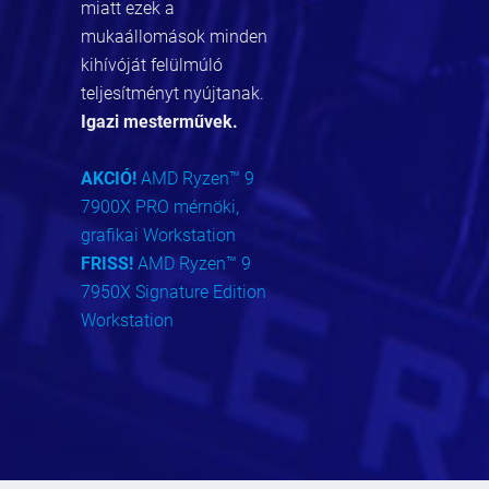
miatt ezek a
mukaállomások minden
kihívóját felülmúló
teljesítményt nyújtanak.
Igazi mesterművek.
AKCIÓ!
AMD Ryzen™ 9
7900X PRO mérnöki,
grafikai Workstation
FRISS!
AMD Ryzen™ 9
7950X Signature Edition
Workstation