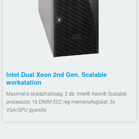
Intel Dual Xeon 2nd Gen. Scalable
workstation
Maximális skálázhatóság: 2 db. Intel® Xeon® Scalable
processzor, 16 DIMM ECC reg memóriafoglalat, 3x
VGA/GPU gyorsító