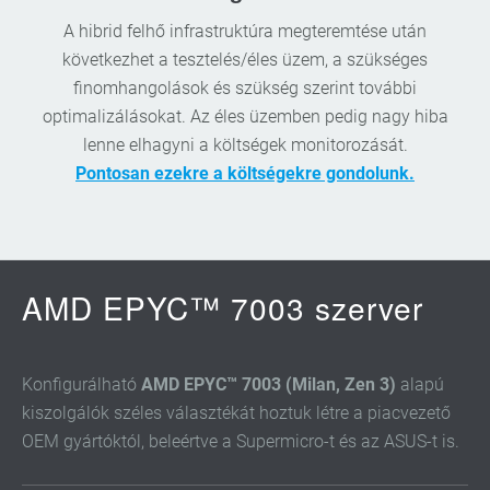
A hibrid felhő infrastruktúra megteremtése után
következhet a tesztelés/éles üzem, a szükséges
finomhangolások és szükség szerint további
optimalizálásokat. Az éles üzemben pedig nagy hiba
lenne elhagyni a költségek monitorozását.
Pontosan ezekre a költségekre gondolunk.
AMD EPYC™ 7003 szerver
Konfigurálható
AMD EPYC™ 7003 (Milan, Zen 3)
alapú
kiszolgálók széles választékát hoztuk létre a piacvezető
OEM gyártóktól, beleértve a Supermicro-t és az ASUS-t is.