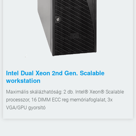
Intel Dual Xeon 2nd Gen. Scalable
workstation
Maximális skálázhatóság: 2 db. Intel® Xeon® Scalable
processzor, 16 DIMM ECC reg memóriafoglalat, 3x
VGA/GPU gyorsító