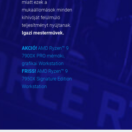
miatt ezek a
mukaállomások minden
kihívóját felülmúló
teljesítményt nyújtanak.
Igazi mesterművek.
AKCIÓ!
AMD Ryzen™ 9
7900X PRO mérnöki,
grafikai Workstation
FRISS!
AMD Ryzen™ 9
7950X Signature Edition
Workstation