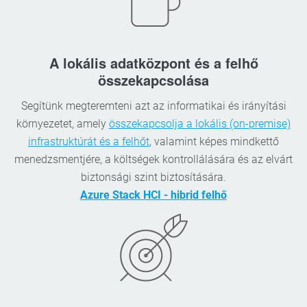
A lokális adatközpont és a felhő
összekapcsolása
Segítünk megteremteni azt az informatikai és irányítási
környezetet, amely
összekapcsolja a lokális (on-premise)
infrastruktúrát és a felhőt
, valamint képes mindkettő
menedzsmentjére, a költségek kontrollálására és az elvárt
biztonsági szint biztosítására.
Azure Stack HCI - hibrid felhő