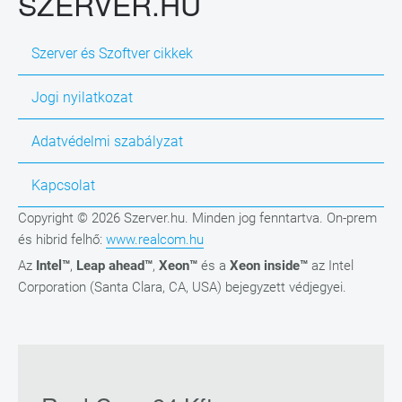
SZERVER.HU
Szerver és Szoftver cikkek
Jogi nyilatkozat
Adatvédelmi szabályzat
Kapcsolat
Copyright © 2026 Szerver.hu. Minden jog fenntartva. On-prem
és hibrid felhő:
www.realcom.hu
Az
Intel™
,
Leap ahead™
,
Xeon™
és a
Xeon inside™
az Intel
Corporation (Santa Clara, CA, USA) bejegyzett védjegyei.