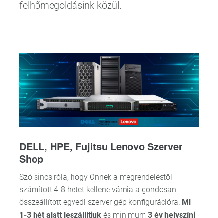
felhőmegoldásink közül.
DELL, HPE, Fujitsu Lenovo Szerver
Shop
Szó sincs róla, hogy Önnek a megrendeléstől
számított 4-8 hetet kellene várnia a gondosan
összeállított egyedi szerver gép konfigurációra.
Mi
1-3 hét alatt leszállítjuk
és minimum
3 év helyszíni